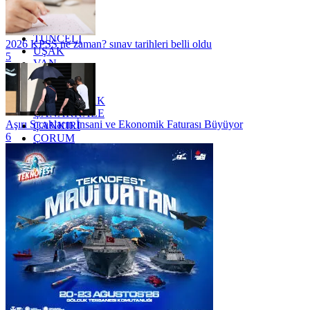
TEKİRDAĞ
TOKAT
TRABZON
TUNCELİ
2026 KPSS ne zaman? sınav tarihleri belli oldu
UŞAK
5
VAN
YALOVA
YOZGAT
ZONGULDAK
ÇANAKKALE
Aşırı Sıcakların İnsani ve Ekonomik Faturası Büyüyor
ÇANKIRI
6
ÇORUM
İSTANBUL
İZMİR
ŞANLIURFA
ŞIRNAK