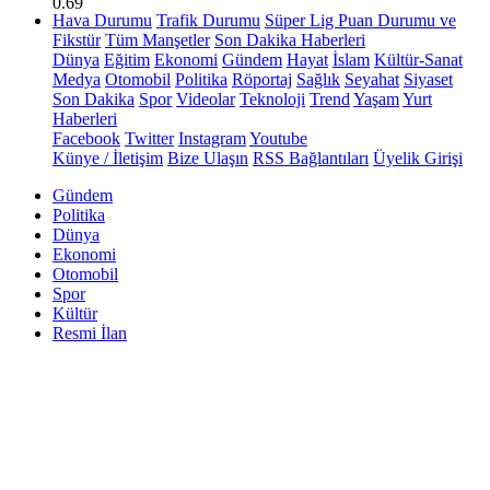
0.69
Hava Durumu
Trafik Durumu
Süper Lig Puan Durumu ve
Fikstür
Tüm Manşetler
Son Dakika Haberleri
Dünya
Eğitim
Ekonomi
Gündem
Hayat
İslam
Kültür-Sanat
Medya
Otomobil
Politika
Röportaj
Sağlık
Seyahat
Siyaset
Son Dakika
Spor
Videolar
Teknoloji
Trend
Yaşam
Yurt
Haberleri
Facebook
Twitter
Instagram
Youtube
Künye / İletişim
Bize Ulaşın
RSS Bağlantıları
Üyelik Girişi
Gündem
Politika
Dünya
Ekonomi
Otomobil
Spor
Kültür
Resmi İlan