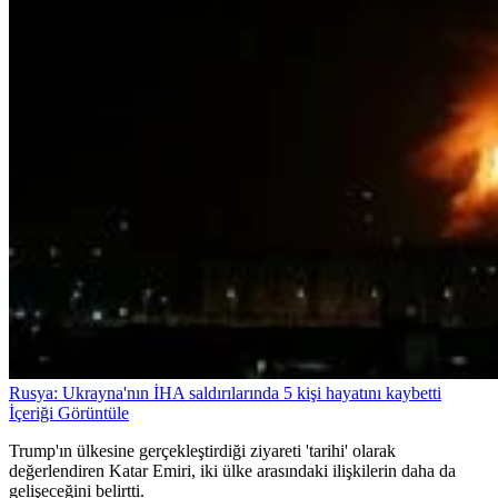
Rusya: Ukrayna'nın İHA saldırılarında 5 kişi hayatını kaybetti
İçeriği Görüntüle
Trump'ın ülkesine gerçekleştirdiği ziyareti 'tarihi' olarak
değerlendiren Katar Emiri, iki ülke arasındaki ilişkilerin daha da
gelişeceğini belirtti.