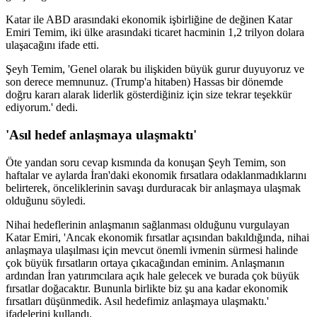
Katar ile ABD arasındaki ekonomik işbirliğine de değinen Katar
Emiri Temim, iki ülke arasındaki ticaret hacminin 1,2 trilyon dolara
ulaşacağını ifade etti.
Şeyh Temim, 'Genel olarak bu ilişkiden büyük gurur duyuyoruz ve
son derece memnunuz. (Trump'a hitaben) Hassas bir dönemde
doğru kararı alarak liderlik gösterdiğiniz için size tekrar teşekkür
ediyorum.' dedi.
'Asıl hedef anlaşmaya ulaşmaktı'
Öte yandan soru cevap kısmında da konuşan Şeyh Temim, son
haftalar ve aylarda İran'daki ekonomik fırsatlara odaklanmadıklarını
belirterek, önceliklerinin savaşı durduracak bir anlaşmaya ulaşmak
olduğunu söyledi.
Nihai hedeflerinin anlaşmanın sağlanması olduğunu vurgulayan
Katar Emiri, 'Ancak ekonomik fırsatlar açısından bakıldığında, nihai
anlaşmaya ulaşılması için mevcut önemli ivmenin sürmesi halinde
çok büyük fırsatların ortaya çıkacağından eminim. Anlaşmanın
ardından İran yatırımcılara açık hale gelecek ve burada çok büyük
fırsatlar doğacaktır. Bununla birlikte biz şu ana kadar ekonomik
fırsatları düşünmedik. Asıl hedefimiz anlaşmaya ulaşmaktı.'
ifadelerini kullandı.