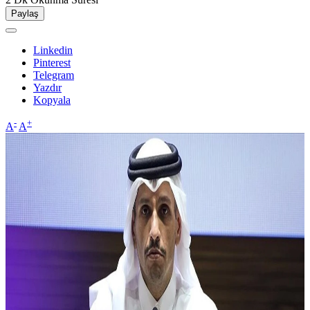
Paylaş
Linkedin
Pinterest
Telegram
Yazdır
Kopyala
-
+
A
A