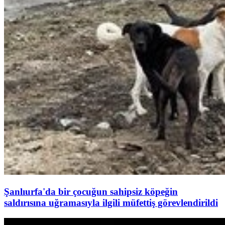
Şanlıurfa'da bir çocuğun sahipsiz köpeğin
saldırısına uğramasıyla ilgili müfettiş görevlendirildi