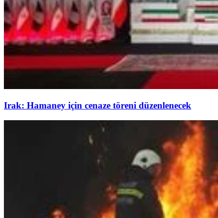
Irak: Hamaney için cenaze töreni düzenlenecek