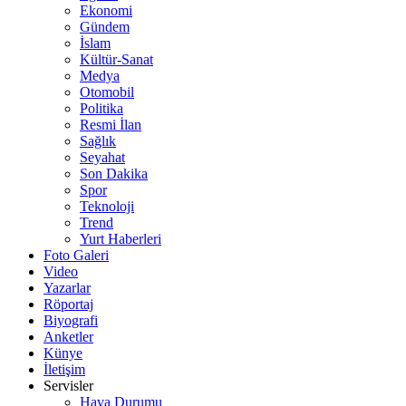
Ekonomi
Gündem
İslam
Kültür-Sanat
Medya
Otomobil
Politika
Resmi İlan
Sağlık
Seyahat
Son Dakika
Spor
Teknoloji
Trend
Yurt Haberleri
Foto Galeri
Video
Yazarlar
Röportaj
Biyografi
Anketler
Künye
İletişim
Servisler
Hava Durumu