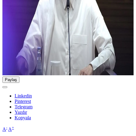
Paylaş
Linkedin
Pinterest
Telegram
Yazdır
Kopyala
-
+
A
A