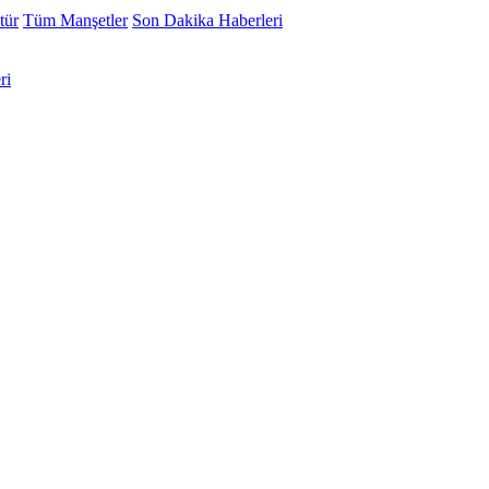
tür
Tüm Manşetler
Son Dakika Haberleri
ri