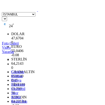
°
24
DOLAR
47,6704
0
Foto Galeri
EURO
Video
55,0406
Yazarlar
-0.08
STERLİN
64,2143
0
GRAM ALTIN
Gündem
6510.40
Politika
0.45
Dünya
BİST100
Ekonomi
13.799
Otomobil
70
Spor
BITCOIN
Kültür
64.225,61
Resmi İlan