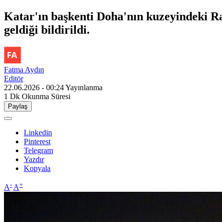
Katar'ın başkenti Doha'nın kuzeyindeki R
geldiği bildirildi.
Fatma Aydın
Editör
22.06.2026 - 00:24
Yayınlanma
1 Dk
Okunma Süresi
Paylaş
Linkedin
Pinterest
Telegram
Yazdır
Kopyala
-
+
A
A