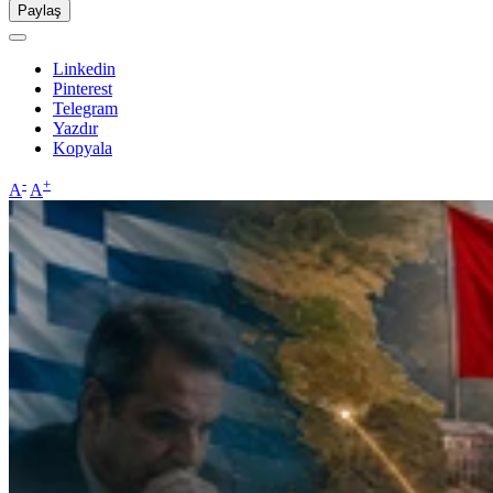
Paylaş
Linkedin
Pinterest
Telegram
Yazdır
Kopyala
-
+
A
A