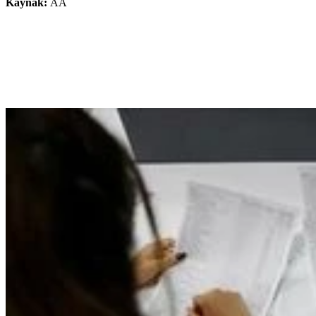
Kaynak:
AA