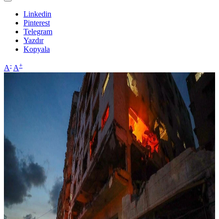
Linkedin
Pinterest
Telegram
Yazdır
Kopyala
-
+
A
A