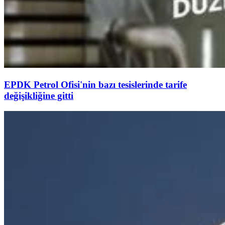
EPDK Petrol Ofisi'nin bazı tesislerinde tarife
değişikliğine gitti