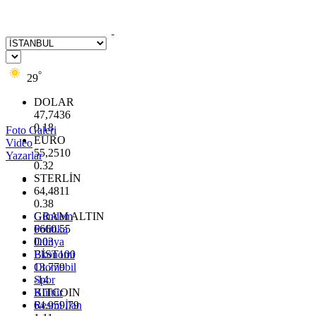
°
29
DOLAR
47,7436
0.18
Foto Galeri
EURO
Video
55,2510
Yazarlar
0.32
STERLİN
64,4811
0.38
GRAM ALTIN
Gündem
6660.55
Politika
0.03
Dünya
BİST100
Ekonomi
13.779
Otomobil
-14
Spor
BITCOIN
Kültür
64.959,79
Resmi İlan