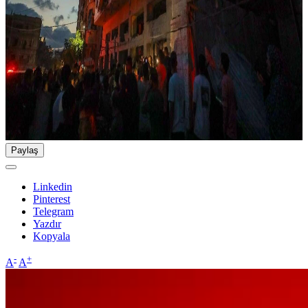
Paylaş
Linkedin
Pinterest
Telegram
Yazdır
Kopyala
-
+
A
A