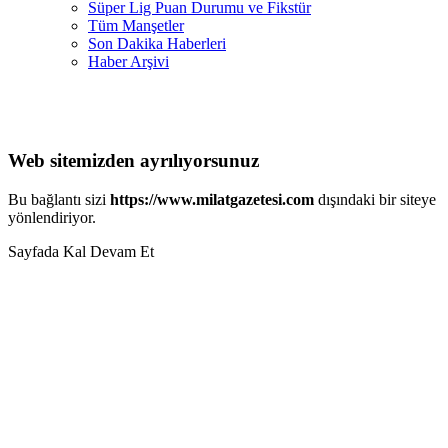
Süper Lig Puan Durumu ve Fikstür
Tüm Manşetler
Son Dakika Haberleri
Haber Arşivi
Web sitemizden ayrılıyorsunuz
Bu bağlantı sizi
https://www.milatgazetesi.com
dışındaki bir siteye
yönlendiriyor.
Sayfada Kal
Devam Et