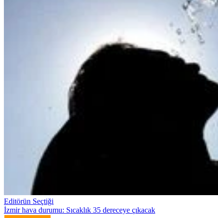
Editörün Seçtiği
İzmir hava durumu: Sıcaklık 35 dereceye çıkacak