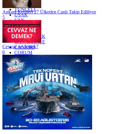
TRABZON
TUNCELİ
Ankara Kedileri 27 Ülkeden Canlı Takip Ediliyor
UŞAK
5
VAN
YALOVA
YOZGAT
ZONGULDAK
ÇANAKKALE
Cevvaz ne demek?
ÇANKIRI
6
ÇORUM
İSTANBUL
İZMİR
ŞANLIURFA
ŞIRNAK