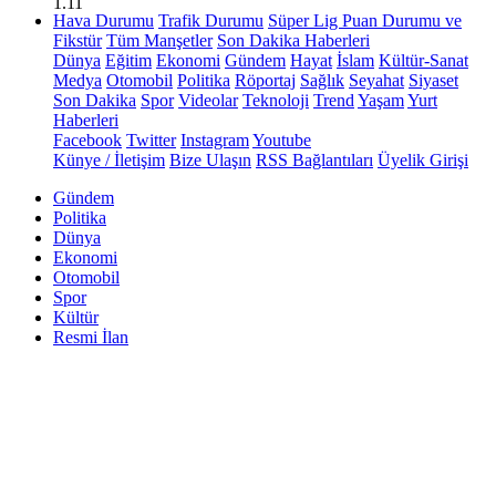
1.11
Hava Durumu
Trafik Durumu
Süper Lig Puan Durumu ve
Fikstür
Tüm Manşetler
Son Dakika Haberleri
Dünya
Eğitim
Ekonomi
Gündem
Hayat
İslam
Kültür-Sanat
Medya
Otomobil
Politika
Röportaj
Sağlık
Seyahat
Siyaset
Son Dakika
Spor
Videolar
Teknoloji
Trend
Yaşam
Yurt
Haberleri
Facebook
Twitter
Instagram
Youtube
Künye / İletişim
Bize Ulaşın
RSS Bağlantıları
Üyelik Girişi
Gündem
Politika
Dünya
Ekonomi
Otomobil
Spor
Kültür
Resmi İlan