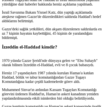
yitirdiğine dair haberler hakkında henüz açıklama yapılmadı.
İsrail Savunma Bakanı Yisrael Katz, dün yaptığı açıklamada
ateşkese rağmen Gazze'de düzenledikleri saldırıda Haddad'ı hedef
aldıklarını belirtmişti.
Gazze'deki sağlık yetkilileri, dün akşam düzenlenen saldırılarda en
az 7 kişinin hayatını kaybettiğini, 45 kişinin de yaralandığını
bildirmişti.
İzzeddin el-Haddad kimdir?
1970 yılında Gazze Şeridi'nde dünyaya gelen ve "Ebu Suhayb"
olarak bilinen İzzeddin el-Haddad, evli ve 8 çocuk babasıydı.
Henüz 17 yaşındayken 1987 yılında kurulan Hamas'a katılan
Haddad, bölük ve tabur komutanlığından Gazze Tugayı
Komutanlığına kadar çeşitli kademelerde görev aldı.
Muhammed Sinvar'ın ardından Kassam Tugayları Komutanlığı
görevini üstlenen Haddad'ın, Hamas'ın askeri kanadının yeniden
yapılandırılmasında etkili isimlerden biri olduğu belirtiliyordu.
Gazze kentinin komutanlığı ve Hamas'ın askeri konseyinde üyelik