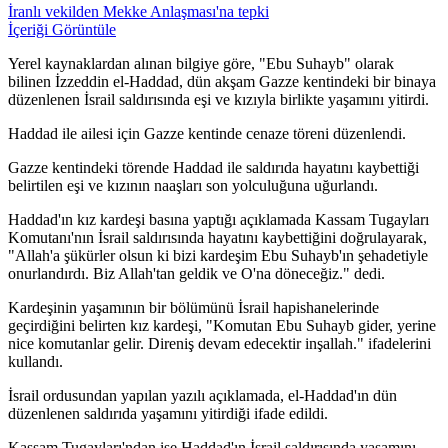
İranlı vekilden Mekke Anlaşması'na tepki
İçeriği Görüntüle
Yerel kaynaklardan alınan bilgiye göre, "Ebu Suhayb" olarak
bilinen İzzeddin el-Haddad, dün akşam Gazze kentindeki bir binaya
düzenlenen İsrail saldırısında eşi ve kızıyla birlikte yaşamını yitirdi.
Haddad ile ailesi için Gazze kentinde cenaze töreni düzenlendi.
Gazze kentindeki törende Haddad ile saldırıda hayatını kaybettiği
belirtilen eşi ve kızının naaşları son yolculuğuna uğurlandı.
Haddad'ın kız kardeşi basına yaptığı açıklamada Kassam Tugayları
Komutanı'nın İsrail saldırısında hayatını kaybettiğini doğrulayarak,
"Allah'a şükürler olsun ki bizi kardeşim Ebu Suhayb'ın şehadetiyle
onurlandırdı. Biz Allah'tan geldik ve O'na döneceğiz." dedi.
Kardeşinin yaşamının bir bölümünü İsrail hapishanelerinde
geçirdiğini belirten kız kardeşi, "Komutan Ebu Suhayb gider, yerine
nice komutanlar gelir. Direniş devam edecektir inşallah." ifadelerini
kullandı.
İsrail ordusundan yapılan yazılı açıklamada, el-Haddad'ın dün
düzenlenen saldırıda yaşamını yitirdiği ifade edildi.
Kassam Tugayları'ndan ise Haddad'ın İsrail saldırısında yaşamını