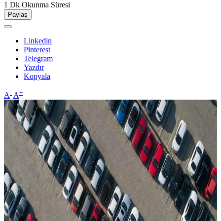
1 Dk
Okunma Süresi
Paylaş
Linkedin
Pinterest
Telegram
Yazdır
Kopyala
-
+
A
A