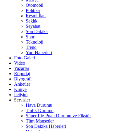
Otomobil
Politika
Resmi İlan
Sağlık
Seyahat
Son Dakika
Spor
Teknoloji
Trend
Yurt Haberleri
Foto Galeri
Video
Yazarlar
Röportaj
Biyografi
Anketler
Künye
İletişim
Servisler
Hava Durumu
Trafik Durumu
Süper Lig Puan Durumu ve Fikstür
Tüm Manşetler
Son Dakika Haberleri