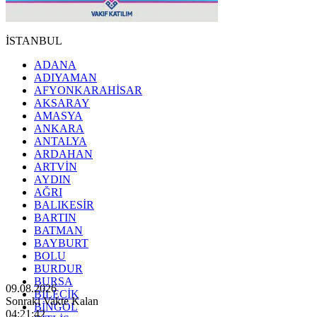
İSTANBUL
ADANA
ADIYAMAN
AFYONKARAHİSAR
AKSARAY
AMASYA
ANKARA
ANTALYA
ARDAHAN
ARTVİN
AYDIN
AĞRI
BALIKESİR
BARTIN
BATMAN
BAYBURT
BOLU
BURDUR
BURSA
09.08.2026
BİLECİK
Sonraki Vakte Kalan
BİNGÖL
04:21:40