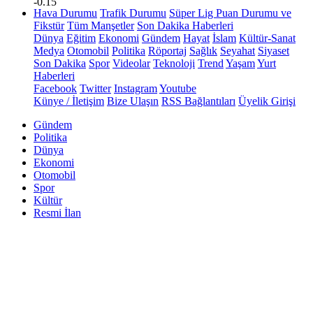
-0.15
Hava Durumu
Trafik Durumu
Süper Lig Puan Durumu ve
Fikstür
Tüm Manşetler
Son Dakika Haberleri
Dünya
Eğitim
Ekonomi
Gündem
Hayat
İslam
Kültür-Sanat
Medya
Otomobil
Politika
Röportaj
Sağlık
Seyahat
Siyaset
Son Dakika
Spor
Videolar
Teknoloji
Trend
Yaşam
Yurt
Haberleri
Facebook
Twitter
Instagram
Youtube
Künye / İletişim
Bize Ulaşın
RSS Bağlantıları
Üyelik Girişi
Gündem
Politika
Dünya
Ekonomi
Otomobil
Spor
Kültür
Resmi İlan