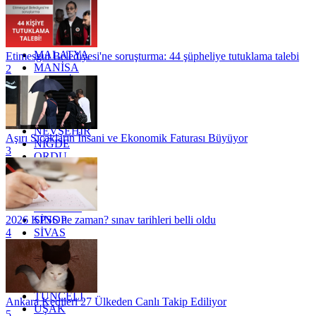
KOCAELİ
KONYA
KÜTAHYA
KİLİS
MALATYA
Etimesgut Belediyesi'ne soruşturma: 44 şüpheliye tutuklama talebi
MANİSA
2
MARDİN
MERSİN
MUĞLA
MUŞ
NEVŞEHİR
Aşırı Sıcakların İnsani ve Ekonomik Faturası Büyüyor
NİĞDE
3
ORDU
OSMANİYE
RİZE
SAKARYA
SAMSUN
SİNOP
2026 KPSS ne zaman? sınav tarihleri belli oldu
SİVAS
4
SİİRT
TEKİRDAĞ
TOKAT
TRABZON
TUNCELİ
Ankara Kedileri 27 Ülkeden Canlı Takip Ediliyor
UŞAK
5