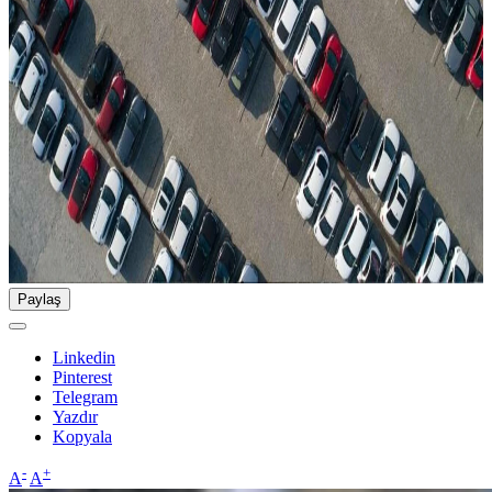
Paylaş
Linkedin
Pinterest
Telegram
Yazdır
Kopyala
-
+
A
A