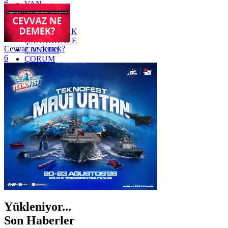
VAN
YALOVA
YOZGAT
ZONGULDAK
ÇANAKKALE
Cevvaz ne demek?
ÇANKIRI
6
ÇORUM
İSTANBUL
İZMİR
ŞANLIURFA
ŞIRNAK
Yükleniyor...
Son Haberler