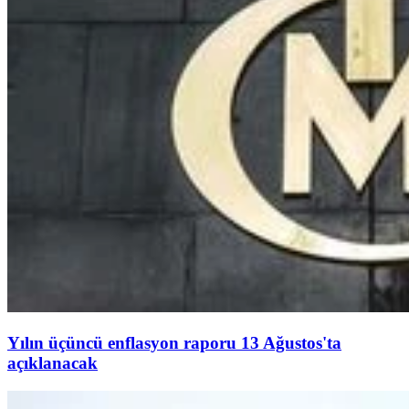
Yılın üçüncü enflasyon raporu 13 Ağustos'ta
açıklanacak