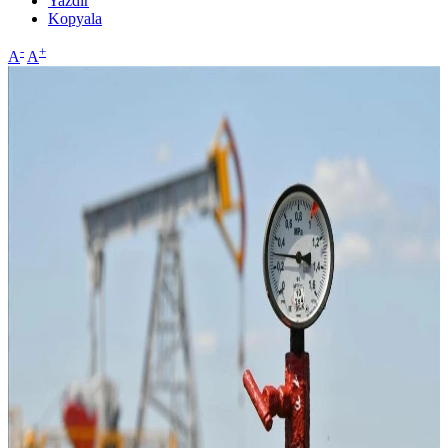
Yazdır
Kopyala
-
+
A
A