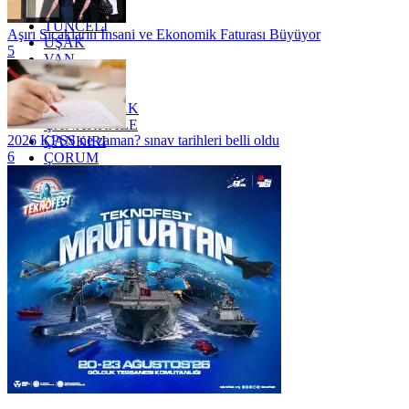
TRABZON
TUNCELİ
Aşırı Sıcakların İnsani ve Ekonomik Faturası Büyüyor
UŞAK
5
VAN
YALOVA
YOZGAT
ZONGULDAK
ÇANAKKALE
2026 KPSS ne zaman? sınav tarihleri belli oldu
ÇANKIRI
6
ÇORUM
İSTANBUL
İZMİR
ŞANLIURFA
ŞIRNAK