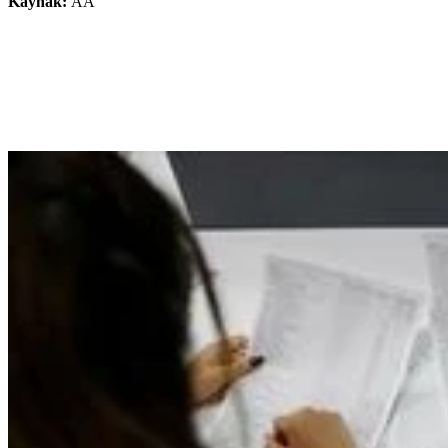
Kaynak:
AA