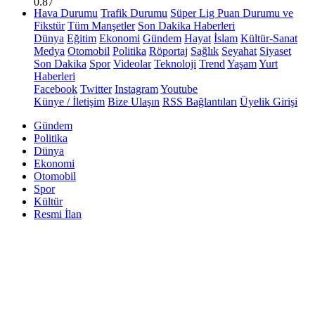
0.87
Hava Durumu
Trafik Durumu
Süper Lig Puan Durumu ve
Fikstür
Tüm Manşetler
Son Dakika Haberleri
Dünya
Eğitim
Ekonomi
Gündem
Hayat
İslam
Kültür-Sanat
Medya
Otomobil
Politika
Röportaj
Sağlık
Seyahat
Siyaset
Son Dakika
Spor
Videolar
Teknoloji
Trend
Yaşam
Yurt
Haberleri
Facebook
Twitter
Instagram
Youtube
Künye / İletişim
Bize Ulaşın
RSS Bağlantıları
Üyelik Girişi
Gündem
Politika
Dünya
Ekonomi
Otomobil
Spor
Kültür
Resmi İlan