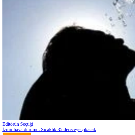
Editörün Seçtiği
İzmir hava durumu: Sıcaklık 35 dereceye çıkacak