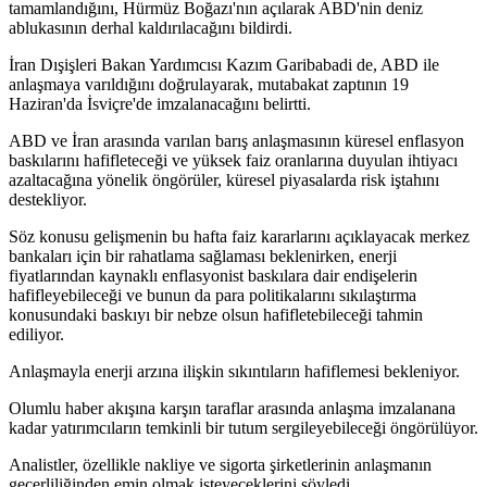
tamamlandığını, Hürmüz Boğazı'nın açılarak ABD'nin deniz
ablukasının derhal kaldırılacağını bildirdi.
İran Dışişleri Bakan Yardımcısı Kazım Garibabadi de, ABD ile
anlaşmaya varıldığını doğrulayarak, mutabakat zaptının 19
Haziran'da İsviçre'de imzalanacağını belirtti.
ABD ve İran arasında varılan barış anlaşmasının küresel enflasyon
baskılarını hafifleteceği ve yüksek faiz oranlarına duyulan ihtiyacı
azaltacağına yönelik öngörüler, küresel piyasalarda risk iştahını
destekliyor.
Söz konusu gelişmenin bu hafta faiz kararlarını açıklayacak merkez
bankaları için bir rahatlama sağlaması beklenirken, enerji
fiyatlarından kaynaklı enflasyonist baskılara dair endişelerin
hafifleyebileceği ve bunun da para politikalarını sıkılaştırma
konusundaki baskıyı bir nebze olsun hafifletebileceği tahmin
ediliyor.
Anlaşmayla enerji arzına ilişkin sıkıntıların hafiflemesi bekleniyor.
Olumlu haber akışına karşın taraflar arasında anlaşma imzalanana
kadar yatırımcıların temkinli bir tutum sergileyebileceği öngörülüyor.
Analistler, özellikle nakliye ve sigorta şirketlerinin anlaşmanın
geçerliliğinden emin olmak isteyeceklerini söyledi.