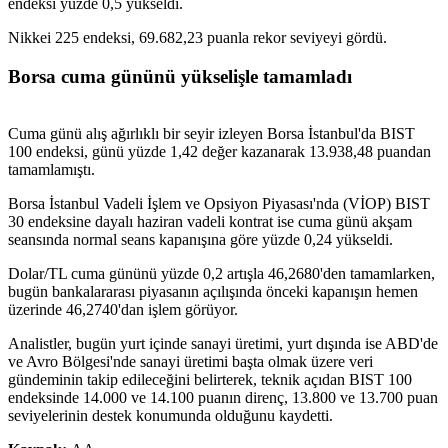
endeksi yüzde 0,5 yükseldi.
Nikkei 225 endeksi, 69.682,23 puanla rekor seviyeyi gördü.
Borsa cuma gününü yükselişle tamamladı
Cuma günü alış ağırlıklı bir seyir izleyen Borsa İstanbul'da BIST
100 endeksi, günü yüzde 1,42 değer kazanarak 13.938,48 puandan
tamamlamıştı.
Borsa İstanbul Vadeli İşlem ve Opsiyon Piyasası'nda (VİOP) BIST
30 endeksine dayalı haziran vadeli kontrat ise cuma günü akşam
seansında normal seans kapanışına göre yüzde 0,24 yükseldi.
Dolar/TL cuma gününü yüzde 0,2 artışla 46,2680'den tamamlarken,
bugün bankalararası piyasanın açılışında önceki kapanışın hemen
üzerinde 46,2740'dan işlem görüyor.
Analistler, bugün yurt içinde sanayi üretimi, yurt dışında ise ABD'de
ve Avro Bölgesi'nde sanayi üretimi başta olmak üzere veri
gündeminin takip edileceğini belirterek, teknik açıdan BIST 100
endeksinde 14.000 ve 14.100 puanın direnç, 13.800 ve 13.700 puan
seviyelerinin destek konumunda olduğunu kaydetti.