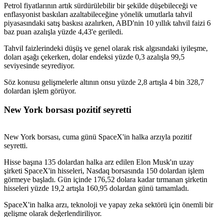
Petrol fiyatlarının artık sürdürülebilir bir şekilde düşebileceği ve
enflasyonist baskıları azaltabileceğine yönelik umutlarla tahvil
piyasasındaki satış baskısı azalırken, ABD'nin 10 yıllık tahvil faizi 6
baz puan azalışla yüzde 4,43'e geriledi.
Tahvil faizlerindeki düşüş ve genel olarak risk algısındaki iyileşme,
doları aşağı çekerken, dolar endeksi yüzde 0,3 azalışla 99,5
seviyesinde seyrediyor.
Söz konusu gelişmelerle altının onsu yüzde 2,8 artışla 4 bin 328,7
dolardan işlem görüyor.
New York borsası pozitif seyretti
New York borsası, cuma günü SpaceX'in halka arzıyla pozitif
seyretti.
Hisse başına 135 dolardan halka arz edilen Elon Musk'ın uzay
şirketi SpaceX'in hisseleri, Nasdaq borsasında 150 dolardan işlem
görmeye başladı. Gün içinde 176,52 dolara kadar tırmanan şirketin
hisseleri yüzde 19,2 artışla 160,95 dolardan günü tamamladı.
SpaceX'in halka arzı, teknoloji ve yapay zeka sektörü için önemli bir
gelişme olarak değerlendiriliyor.