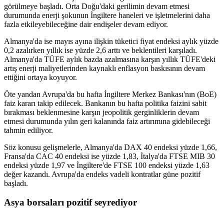
görülmeye başladı. Orta Doğu'daki gerilimin devam etmesi
durumunda enerji şokunun İngiltere haneleri ve işletmelerini daha
fazla etkileyebileceğine dair endişeler devam ediyor.
Almanya'da ise mayıs ayına ilişkin tüketici fiyat endeksi aylık yüzde
0,2 azalırken yıllık ise yüzde 2,6 arttı ve beklentileri karşıladı.
Almanya'da TÜFE aylık bazda azalmasına karşın yıllık TÜFE'deki
artış enerji maliyetlerinden kaynaklı enflasyon baskısının devam
ettiğini ortaya koyuyor.
Öte yandan Avrupa'da bu hafta İngiltere Merkez Bankası'nın (BoE)
faiz kararı takip edilecek. Bankanın bu hafta politika faizini sabit
bırakması beklenmesine karşın jeopolitik gerginliklerin devam
etmesi durumunda yılın geri kalanında faiz artırımına gidebileceği
tahmin ediliyor.
Söz konusu gelişmelerle, Almanya'da DAX 40 endeksi yüzde 1,66,
Fransa'da CAC 40 endeksi ise yüzde 1,83, İtalya'da FTSE MIB 30
endeksi yüzde 1,97 ve İngiltere'de FTSE 100 endeksi yüzde 1,63
değer kazandı. Avrupa'da endeks vadeli kontratlar güne pozitif
başladı.
Asya borsaları pozitif seyrediyor