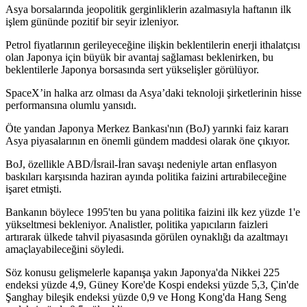
Asya borsalarında jeopolitik gerginliklerin azalmasıyla haftanın ilk
işlem gününde pozitif bir seyir izleniyor.
Petrol fiyatlarının gerileyeceğine ilişkin beklentilerin enerji ithalatçısı
olan Japonya için büyük bir avantaj sağlaması beklenirken, bu
beklentilerle Japonya borsasında sert yükselişler görülüyor.
SpaceX’in halka arz olması da Asya’daki teknoloji şirketlerinin hisse
performansına olumlu yansıdı.
Öte yandan Japonya Merkez Bankası'nın (BoJ) yarınki faiz kararı
Asya piyasalarının en önemli gündem maddesi olarak öne çıkıyor.
BoJ, özellikle ABD/İsrail-İran savaşı nedeniyle artan enflasyon
baskıları karşısında haziran ayında politika faizini artırabileceğine
işaret etmişti.
Bankanın böylece 1995'ten bu yana politika faizini ilk kez yüzde 1'e
yükseltmesi bekleniyor. Analistler, politika yapıcıların faizleri
artırarak ülkede tahvil piyasasında görülen oynaklığı da azaltmayı
amaçlayabileceğini söyledi.
Söz konusu gelişmelerle kapanışa yakın Japonya'da Nikkei 225
endeksi yüzde 4,9, Güney Kore'de Kospi endeksi yüzde 5,3, Çin'de
Şanghay bileşik endeksi yüzde 0,9 ve Hong Kong'da Hang Seng