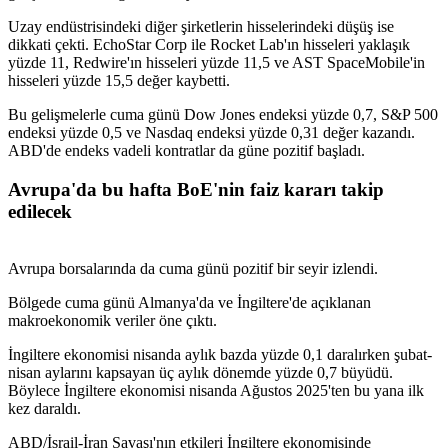
Uzay endüstrisindeki diğer şirketlerin hisselerindeki düşüş ise
dikkati çekti. EchoStar Corp ile Rocket Lab'ın hisseleri yaklaşık
yüzde 11, Redwire'ın hisseleri yüzde 11,5 ve AST SpaceMobile'in
hisseleri yüzde 15,5 değer kaybetti.
Bu gelişmelerle cuma günü Dow Jones endeksi yüzde 0,7, S&P 500
endeksi yüzde 0,5 ve Nasdaq endeksi yüzde 0,31 değer kazandı.
ABD'de endeks vadeli kontratlar da güne pozitif başladı.
Avrupa'da bu hafta BoE'nin faiz kararı takip
edilecek
Avrupa borsalarında da cuma günü pozitif bir seyir izlendi.
Bölgede cuma günü Almanya'da ve İngiltere'de açıklanan
makroekonomik veriler öne çıktı.
İngiltere ekonomisi nisanda aylık bazda yüzde 0,1 daralırken şubat-
nisan aylarını kapsayan üç aylık dönemde yüzde 0,7 büyüdü.
Böylece İngiltere ekonomisi nisanda Ağustos 2025'ten bu yana ilk
kez daraldı.
ABD/İsrail-İran Savaşı'nın etkileri İngiltere ekonomisinde