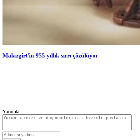
Malazgirt'in 955 yıllık sırrı çözülüyor
Yorumlar