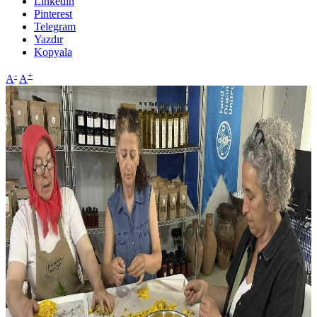
Linkedin
Pinterest
Telegram
Yazdır
Kopyala
-
+
A
A