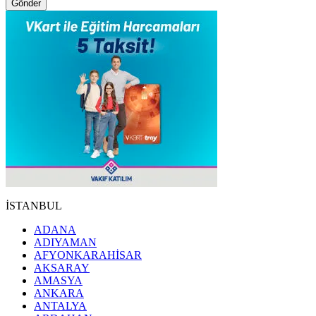
Gönder
İSTANBUL
ADANA
ADIYAMAN
AFYONKARAHİSAR
AKSARAY
AMASYA
ANKARA
ANTALYA