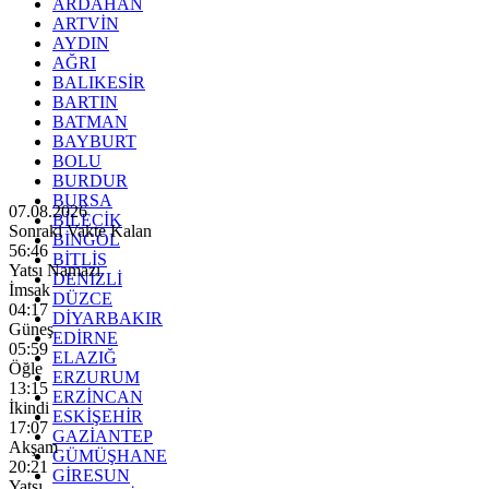
ARDAHAN
ARTVİN
AYDIN
AĞRI
BALIKESİR
BARTIN
BATMAN
BAYBURT
BOLU
BURDUR
BURSA
07.08.2026
BİLECİK
Sonraki Vakte Kalan
BİNGÖL
56:44
BİTLİS
Yatsı Namazı
DENİZLİ
İmsak
DÜZCE
04:17
DİYARBAKIR
Güneş
EDİRNE
05:59
ELAZIĞ
Öğle
ERZURUM
13:15
ERZİNCAN
İkindi
ESKİŞEHİR
17:07
GAZİANTEP
Akşam
GÜMÜŞHANE
20:21
GİRESUN
Yatsı