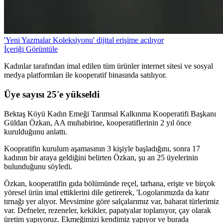
'Yeni Yazmalar Koleksiyonu' dijital erişime açılıyor
İçeriği Görüntüle
Kadınlar tarafından imal edilen tüm ürünler internet sitesi ve sosyal
medya platformları ile kooperatif binasında satılıyor.
Üye sayısı 25'e yükseldi
Bektaş Köyü Kadın Emeği Tarımsal Kalkınma Kooperatifi Başkanı
Güldan Özkan, AA muhabirine, kooperatiflerinin 2 yıl önce
kurulduğunu anlattı.
Koopratifin kurulum aşamasının 3 kişiyle başladığını, sonra 17
kadının bir araya geldiğini belirten Özkan, şu an 25 üyelerinin
bulunduğunu söyledi.
Özkan, kooperatifin gıda bölümünde reçel, tarhana, erişte ve birçok
yöresel ürün imal ettiklerini dile getirerek, 'Logolarımızda da katır
tırnağı yer alıyor. Mevsimine göre salçalarımız var, baharat türlerimiz
var. Defneler, rezeneler, kekikler, papatyalar toplanıyor, çay olarak
üretim yapıyoruz. Ekmeğimizi kendimiz yapıyor ve burada