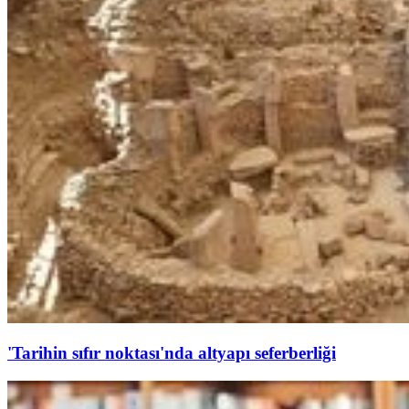
'Tarihin sıfır noktası'nda altyapı seferberliği