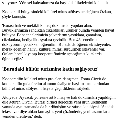
satıyoruz. Yöresel kahvaltımıza da başladık.' ifadelerini kullandı.
Kooperatif bünyesindeki kültürel miras atölyesine değinen Özkan,
şöyle konuştu:
'Burası halı ve mekikli kumaş dokumalar yapılan alan.
Büyüklerimizin sandıktan çıkardıkları ürünler burada yeniden hayat
buluyor. Babaannelerimizin şalvarlarını yastıklara, çantalara,
cüzdanlara, hediyelik eşyalara çevirdik. Ben 45 senedir halı
dokuyorum, çocukken öğrendim. Burada da öğrenmek isteyenler,
merak edenler, halıyı, kültürel mirası sürdürmek isteyenler var.
Onlara hocalık yapıp kooperatifimizde açacağımız kurslarda
öğreteceğiz.'
'Buradaki kültür turizmine katkı sağlıyoruz'
Kooperatifin kültürel miras projeleri danışmanı Esma Civcir de
kooperatifin gıda üretim alanının faaliyete başlamasının ardından
kültürel miras atölyesini hayata geçirdiklerini söyledi.
Atölyede, Ayvacık yöresine ait kumaş ve halı dokumaları yapıldığını
dile getiren Civcir, 'Burası birinci derecede yeni ürün üretmenin
yanında aynı zamanda da bir dönüşüm ve sıfır atık atölyesi. 'Sandık
lekesi' var diye atılan kumaşlar, yeni çözümlerle, yeni tasarımlarla
yeniden üretiliyor.' dedi.