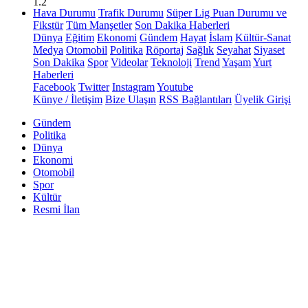
1.2
Hava Durumu
Trafik Durumu
Süper Lig Puan Durumu ve
Fikstür
Tüm Manşetler
Son Dakika Haberleri
Dünya
Eğitim
Ekonomi
Gündem
Hayat
İslam
Kültür-Sanat
Medya
Otomobil
Politika
Röportaj
Sağlık
Seyahat
Siyaset
Son Dakika
Spor
Videolar
Teknoloji
Trend
Yaşam
Yurt
Haberleri
Facebook
Twitter
Instagram
Youtube
Künye / İletişim
Bize Ulaşın
RSS Bağlantıları
Üyelik Girişi
Gündem
Politika
Dünya
Ekonomi
Otomobil
Spor
Kültür
Resmi İlan