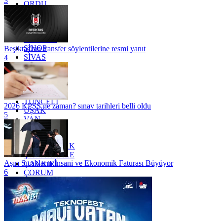
3
ORDU
OSMANİYE
RİZE
SAKARYA
SAMSUN
SİNOP
Beşiktaş'tan transfer söylentilerine resmi yanıt
SİVAS
4
SİİRT
TEKİRDAĞ
TOKAT
TRABZON
TUNCELİ
2026 KPSS ne zaman? sınav tarihleri belli oldu
UŞAK
5
VAN
YALOVA
YOZGAT
ZONGULDAK
ÇANAKKALE
Aşırı Sıcakların İnsani ve Ekonomik Faturası Büyüyor
ÇANKIRI
6
ÇORUM
İSTANBUL
İZMİR
ŞANLIURFA
ŞIRNAK