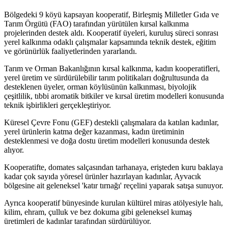
Bölgedeki 9 köyü kapsayan kooperatif, Birleşmiş Milletler Gıda ve
Tarım Örgütü (FAO) tarafından yürütülen kırsal kalkınma
projelerinden destek aldı. Kooperatif üyeleri, kuruluş süreci sonrası
yerel kalkınma odaklı çalışmalar kapsamında teknik destek, eğitim
ve görünürlük faaliyetlerinden yararlandı.
Tarım ve Orman Bakanlığının kırsal kalkınma, kadın kooperatifleri,
yerel üretim ve sürdürülebilir tarım politikaları doğrultusunda da
desteklenen üyeler, orman köylüsünün kalkınması, biyolojik
çeşitlilik, tıbbi aromatik bitkiler ve kırsal üretim modelleri konusunda
teknik işbirlikleri gerçekleştiriyor.
Küresel Çevre Fonu (GEF) destekli çalışmalara da katılan kadınlar,
yerel ürünlerin katma değer kazanması, kadın üretiminin
desteklenmesi ve doğa dostu üretim modelleri konusunda destek
alıyor.
Kooperatifte, domates salçasından tarhanaya, erişteden kuru baklaya
kadar çok sayıda yöresel ürünler hazırlayan kadınlar, Ayvacık
bölgesine ait geleneksel 'katır tırnağı' reçelini yaparak satışa sunuyor.
Ayrıca kooperatif bünyesinde kurulan kültürel miras atölyesiyle halı,
kilim, ehram, çulluk ve bez dokuma gibi geleneksel kumaş
üretimleri de kadınlar tarafından sürdürülüyor.