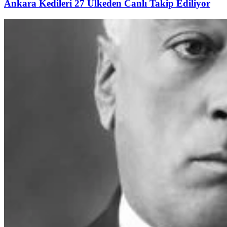
Ankara Kedileri 27 Ülkeden Canlı Takip Ediliyor