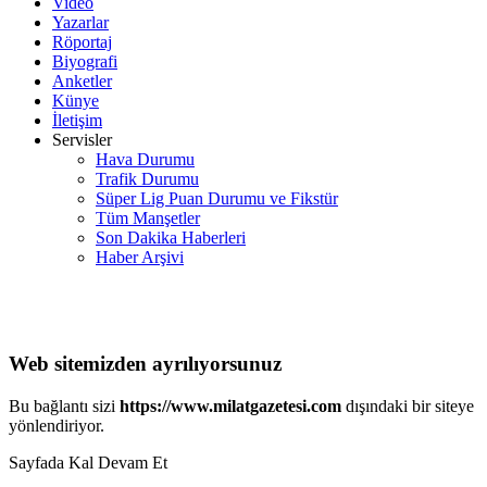
Video
Yazarlar
Röportaj
Biyografi
Anketler
Künye
İletişim
Servisler
Hava Durumu
Trafik Durumu
Süper Lig Puan Durumu ve Fikstür
Tüm Manşetler
Son Dakika Haberleri
Haber Arşivi
Web sitemizden ayrılıyorsunuz
Bu bağlantı sizi
https://www.milatgazetesi.com
dışındaki bir siteye
yönlendiriyor.
Sayfada Kal
Devam Et