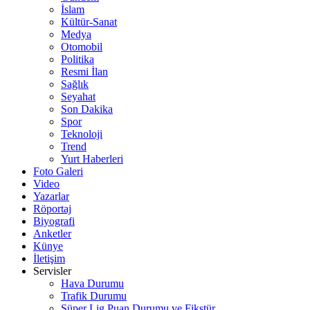
İslam
Kültür-Sanat
Medya
Otomobil
Politika
Resmi İlan
Sağlık
Seyahat
Son Dakika
Spor
Teknoloji
Trend
Yurt Haberleri
Foto Galeri
Video
Yazarlar
Röportaj
Biyografi
Anketler
Künye
İletişim
Servisler
Hava Durumu
Trafik Durumu
Süper Lig Puan Durumu ve Fikstür