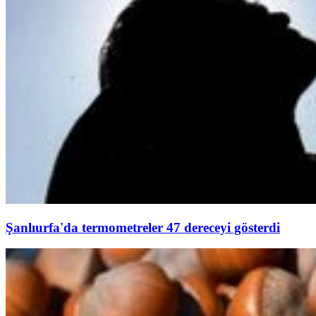
Şanlıurfa'da termometreler 47 dereceyi gösterdi