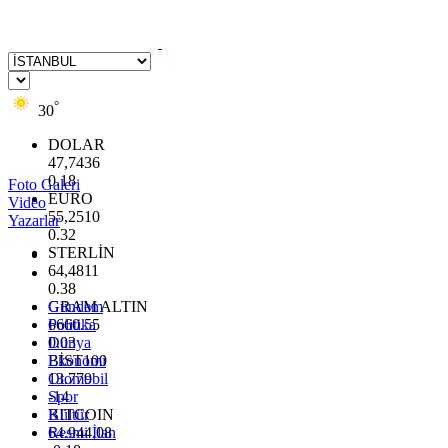
°
30
DOLAR
47,7436
0.18
Foto Galeri
EURO
Video
55,2510
Yazarlar
0.32
STERLİN
64,4811
0.38
GRAM ALTIN
Gündem
6660.55
Politika
0.03
Dünya
BİST100
Ekonomi
13.779
Otomobil
-14
Spor
BITCOIN
Kültür
64.944,08
Resmi İlan