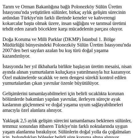
Tarım ve Orman Bakanlığına bağlı Polonezköy Sülün Üretim
İstasyonu'nda yetiştirilen sülünler, birkaç aylık gelişim sürecinin
ardından Türkiye'nin farklı illerinde keneler ve kahverengi
kokarcalar başta olmak üzere, insan sağlığını ve tarımsal üretimi
tehdit eden zararlı böceklere karşı mücadelenin parçası oluyor.
Doğa Koruma ve Milli Parklar (DKMP) İstanbul 1. Bölge
Müdürlüğü bünyesindeki Polonezköy Sülün Üretim İstasyonu'nda
2007'den beri sayıları azalan bu kuş türü doğal yaşama
kazandırılıyor.
İstasyonda her yıl ilkbaharla birlikte başlayan üretim mesaisi, nisan
ayında alınan yumurtaların kuluçkaya yatırılmasıyla hız kazanıyor.
Özel makinelerde sıcaklık ve nem dengesi sürekli kontrol edilen
yumurtalardan çıkan yavrular özenle büyütülüyor.
Gelişimlerini tamamlayabilmeleri için belirli sıcaklıkta korunan
bölümlerde bakımları yapılan yavrular, ilerleyen süreçte ayak
kaslarının güçlenmesi ve doğal yaşama uyum sağlayabilmeleri
amacıyla özel alanlara alınıyor.
Yaklaşık 2,5 aylık gelişim sürecini tamamlaması beklenen sülünler,
temmuz sonundan itibaren Türkiye'nin farklı noktalarında uygun
yaşam alanlarına bırakılıyor. Sülünlerin doğal yolla da çoğalmaları
için, bulundukları bölgeler belirli süre koruma altına alınıyor.