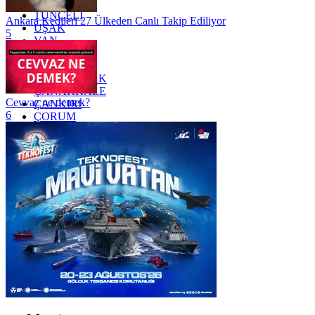
TRABZON
TUNCELİ
Ankara Kedileri 27 Ülkeden Canlı Takip Ediliyor
UŞAK
5
VAN
YALOVA
YOZGAT
ZONGULDAK
ÇANAKKALE
Cevvaz ne demek?
ÇANKIRI
6
ÇORUM
İSTANBUL
İZMİR
ŞANLIURFA
ŞIRNAK