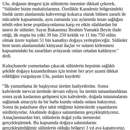
Ulu, doğanın dengesi için sülünlerin önemine dikkati çekerek,
"Sülünler bizim muhafızlarımız. Özellikle Karadeniz bölgesindeki
fındık tarım alanlarında kahverengi kokarca olarak bilinen zararlı ile
mücadele kapsamında, aynı zamanda yaz aylarında insan sağlığını
tehdit eden kene popülasyonlarına karşı en etkin silahlardan bir
tanesi de sülünler. Sayın Bakanımız İbrahim Yumaklı Beyin ifade
ettiği, ilk etapta bu yılki 39 bin 250 keklik ve 11 bin 750 sülün
olmak üzere toplam 51 bin kanatlıyı doğaya yerleştireceğiz. Sülünler
hem tarım alanlarındaki kimyasal ilaçlar ve suların kirlenmesi
kapsamındaki bu zararlıları avlayarak onları ortadan kaldırıyor."
dedi.
Kuluçhanede yumurtadan çıkacak sülünlerin hepsinin sağlıklı
şekilde doğaya kazandırılması için tesiste her şeye azami dikkat
edildiğini vurgulayan Ulu, şunları kaydetti:
"İlk yumurtlama ile başlıyoruz üretim faaliyetlerine. Sonra
kafeslerde mevcut üretimle devam ediyor, bu üretim tamamlandıktan
sonra ayak kaslarının gelişmesi için kafeslerde, doğada tutunmalarını
sağlamak amacıyla da bir hafta kumlu odada onlara bakıyoruz.
Sonra da palazhane diye tabir ettiğimiz kümeslerde yaşamlarını
sürdürüyorlar. Akabinde doğaya salınımlarını gerçekleştiriyoruz.
Amaçlarımızdan biri, sülünlerin doğal yolla üremesini
gerçekleştirmek. Bu kapsamda doğaya salınımlarını
gerçekleştirdiğimiz sülünlerin olduğu bölgeyi 3 yıl ava kapatıyoruz.