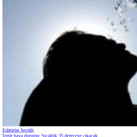
Editörün Seçtiği
İzmir hava durumu: Sıcaklık 35 dereceye çıkacak