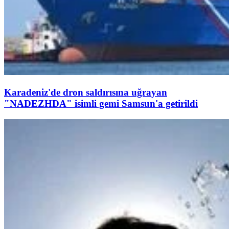
Karadeniz'de dron saldırısına uğrayan
"NADEZHDA" isimli gemi Samsun'a getirildi