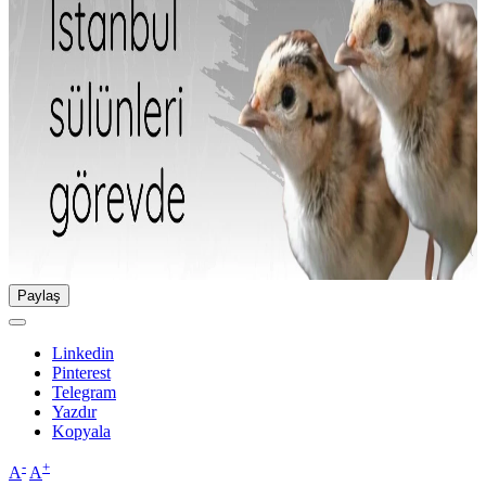
Paylaş
Linkedin
Pinterest
Telegram
Yazdır
Kopyala
-
+
A
A