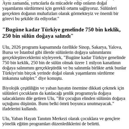
Aynı zamanda, yırtıcılarla da mücadele edip onların doğal
yaşamlarını sürdürmesi için gerekli ortamı sağlıyoruz. Sülünleri
gerçekten doğanın muhafızları olarak görmekteyiz ve önemli bir
görevi bu şekilde ifa ediyorlar."
"Bugüne kadar Türkiye genelinde 750 bin keklik,
250 bin sülün doğaya salındı"
Ulu, 2026 programı kapsamında özellikle Sinop, Sakarya, Yalova,
Bursa ve İstanbul gibi illerde sülünlerin doğaya salınımlarını
gerçekleştireceklerini söyleyerek, "Bugüne kadar Türkiye genelinde
750 bin keklik, 250 bin de sülün olmak üzere 1 milyon kanatlının
doğaya salınımını gerçekleştirdik ve bu salınımla birlikte artık bunlar
Türkiye'nin birçok yerinde doğal olarak yaşamlarını sürdürme
imkanına sahipler." diye konuştu.
Biyolojik çeşitliliğin ve yaban hayatın önemine dikkati çekmek için
sülünleri çocukların da katılacağı şenlik programıyla doğaya
salacaklarını dile getiren Ulu, "Bir çocuğun elinden sülünün doğaya
uçtuğunu düşünün. Bunu belki ömrü boyunca unutmayacak."
ifadelerini kullandı.
Ulu, Yaban Hayatı Tanıtım Merkezi olarak çocuklara ve gençlere
yönelik eğitim programları düzenlediklerini de belirtti.