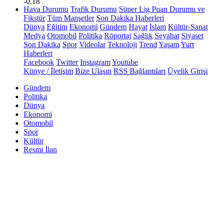
-0.18
Hava Durumu
Trafik Durumu
Süper Lig Puan Durumu ve
Fikstür
Tüm Manşetler
Son Dakika Haberleri
Dünya
Eğitim
Ekonomi
Gündem
Hayat
İslam
Kültür-Sanat
Medya
Otomobil
Politika
Röportaj
Sağlık
Seyahat
Siyaset
Son Dakika
Spor
Videolar
Teknoloji
Trend
Yaşam
Yurt
Haberleri
Facebook
Twitter
Instagram
Youtube
Künye / İletişim
Bize Ulaşın
RSS Bağlantıları
Üyelik Girişi
Gündem
Politika
Dünya
Ekonomi
Otomobil
Spor
Kültür
Resmi İlan