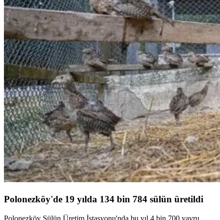
Polonezköy'de 19 yılda 134 bin 784 sülün üretildi
Polonezköy Sülün Üretim İstasyonu'nda bu yıl 4 bin 700 yavru