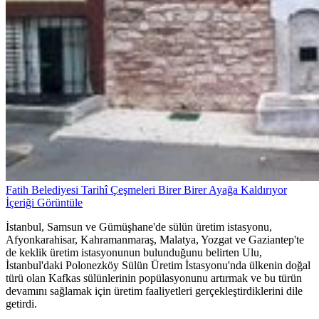
Fatih Belediyesi Tarihî Çeşmeleri Birer Birer Ayağa Kaldırıyor
İçeriği Görüntüle
İstanbul, Samsun ve Gümüşhane'de sülün üretim istasyonu,
Afyonkarahisar, Kahramanmaraş, Malatya, Yozgat ve Gaziantep'te
de keklik üretim istasyonunun bulunduğunu belirten Ulu,
İstanbul'daki Polonezköy Sülün Üretim İstasyonu'nda ülkenin doğal
türü olan Kafkas sülünlerinin popülasyonunu artırmak ve bu türün
devamını sağlamak için üretim faaliyetleri gerçekleştirdiklerini dile
getirdi.