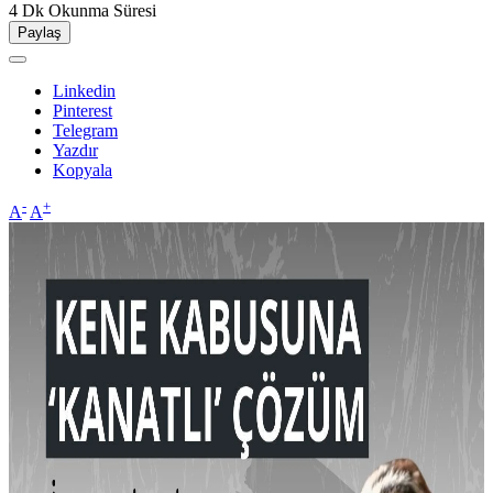
4 Dk
Okunma Süresi
Paylaş
Linkedin
Pinterest
Telegram
Yazdır
Kopyala
-
+
A
A