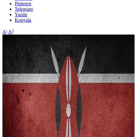
Pinterest
Telegram
Yazdır
Kopyala
-
+
A
A