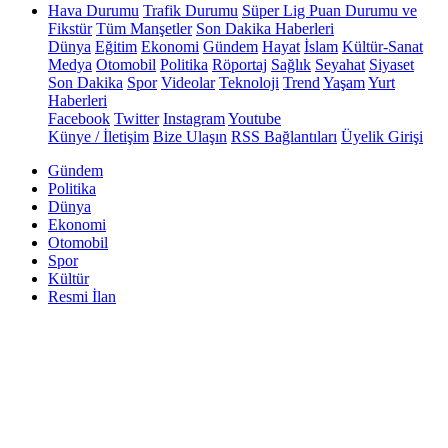
Hava Durumu
Trafik Durumu
Süper Lig Puan Durumu ve
Fikstür
Tüm Manşetler
Son Dakika Haberleri
Dünya
Eğitim
Ekonomi
Gündem
Hayat
İslam
Kültür-Sanat
Medya
Otomobil
Politika
Röportaj
Sağlık
Seyahat
Siyaset
Son Dakika
Spor
Videolar
Teknoloji
Trend
Yaşam
Yurt
Haberleri
Facebook
Twitter
Instagram
Youtube
Künye / İletişim
Bize Ulaşın
RSS Bağlantıları
Üyelik Girişi
Gündem
Politika
Dünya
Ekonomi
Otomobil
Spor
Kültür
Resmi İlan