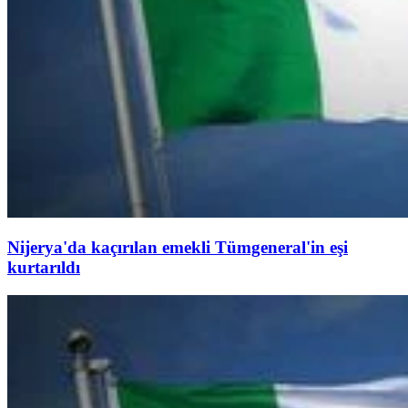
Nijerya'da kaçırılan emekli Tümgeneral'in eşi
kurtarıldı