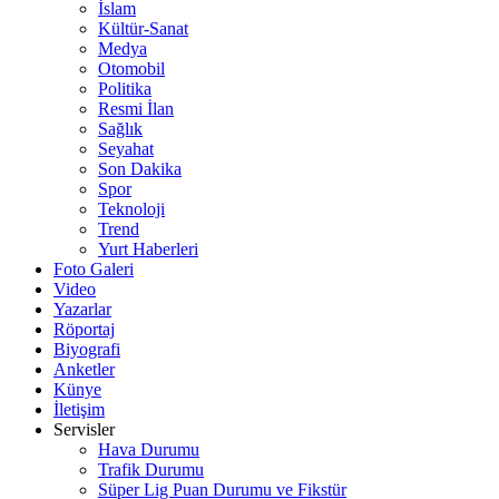
İslam
Kültür-Sanat
Medya
Otomobil
Politika
Resmi İlan
Sağlık
Seyahat
Son Dakika
Spor
Teknoloji
Trend
Yurt Haberleri
Foto Galeri
Video
Yazarlar
Röportaj
Biyografi
Anketler
Künye
İletişim
Servisler
Hava Durumu
Trafik Durumu
Süper Lig Puan Durumu ve Fikstür