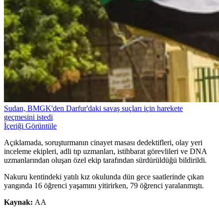
Sudan, BMGK'den Darfur'daki savaş suçları için harekete
geçmesini istedi
İçeriği Görüntüle
Açıklamada, soruşturmanın cinayet masası dedektifleri, olay yeri
inceleme ekipleri, adli tıp uzmanları, istihbarat görevlileri ve DNA
uzmanlarından oluşan özel ekip tarafından sürdürüldüğü bildirildi.
Nakuru kentindeki yatılı kız okulunda dün gece saatlerinde çıkan
yangında 16 öğrenci yaşamını yitirirken, 79 öğrenci yaralanmıştı.
Kaynak:
AA