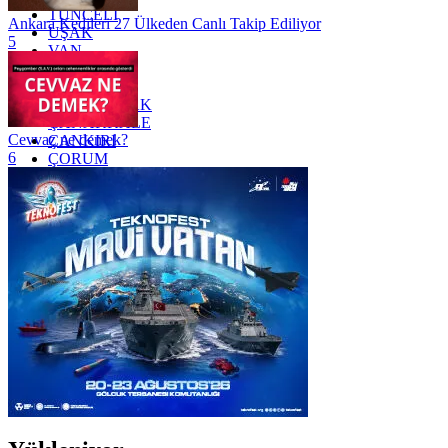
TUNCELİ
Ankara Kedileri 27 Ülkeden Canlı Takip Ediliyor
UŞAK
5
VAN
YALOVA
YOZGAT
ZONGULDAK
ÇANAKKALE
Cevvaz ne demek?
ÇANKIRI
6
ÇORUM
İSTANBUL
İZMİR
ŞANLIURFA
ŞIRNAK