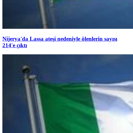
Nijerya'da Lassa ateşi nedeniyle ölenlerin sayısı
214'e çıktı