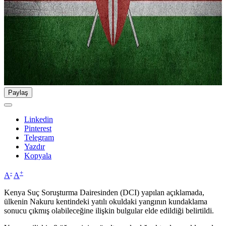
Paylaş
Linkedin
Pinterest
Telegram
Yazdır
Kopyala
-
+
A
A
Kenya Suç Soruşturma Dairesinden (DCI) yapılan açıklamada,
ülkenin Nakuru kentindeki yatılı okuldaki yangının kundaklama
sonucu çıkmış olabileceğine ilişkin bulgular elde edildiği belirtildi.