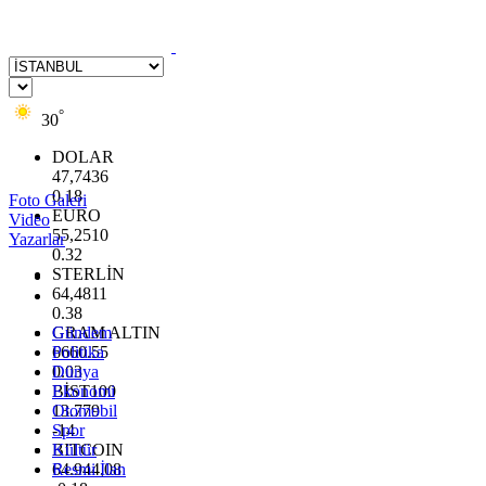
°
30
DOLAR
47,7436
0.18
Foto Galeri
EURO
Video
55,2510
Yazarlar
0.32
STERLİN
64,4811
0.38
GRAM ALTIN
Gündem
6660.55
Politika
0.03
Dünya
BİST100
Ekonomi
13.779
Otomobil
-14
Spor
BITCOIN
Kültür
64.944,08
Resmi İlan