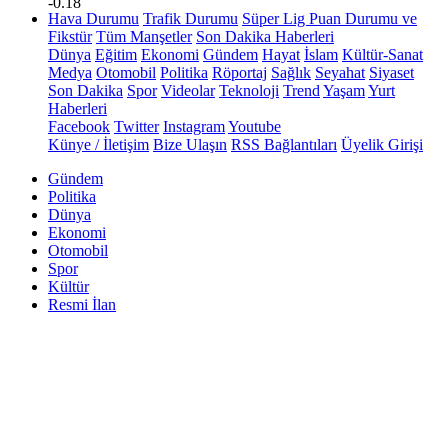
-0.18
Hava Durumu
Trafik Durumu
Süper Lig Puan Durumu ve
Fikstür
Tüm Manşetler
Son Dakika Haberleri
Dünya
Eğitim
Ekonomi
Gündem
Hayat
İslam
Kültür-Sanat
Medya
Otomobil
Politika
Röportaj
Sağlık
Seyahat
Siyaset
Son Dakika
Spor
Videolar
Teknoloji
Trend
Yaşam
Yurt
Haberleri
Facebook
Twitter
Instagram
Youtube
Künye / İletişim
Bize Ulaşın
RSS Bağlantıları
Üyelik Girişi
Gündem
Politika
Dünya
Ekonomi
Otomobil
Spor
Kültür
Resmi İlan