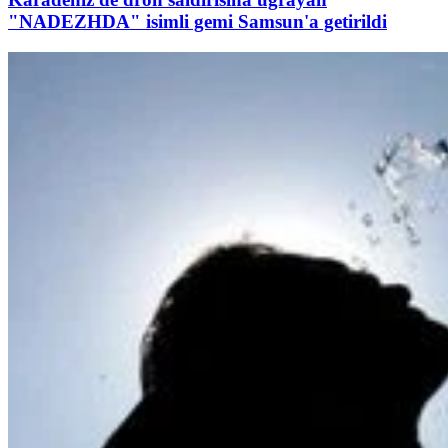
"NADEZHDA" isimli gemi Samsun'a getirildi