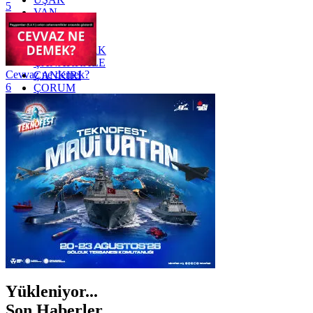
5
VAN
YALOVA
YOZGAT
ZONGULDAK
ÇANAKKALE
Cevvaz ne demek?
ÇANKIRI
6
ÇORUM
İSTANBUL
İZMİR
ŞANLIURFA
ŞIRNAK
Yükleniyor...
Son Haberler