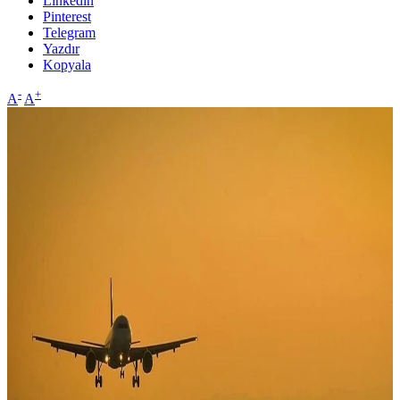
Linkedin
Pinterest
Telegram
Yazdır
Kopyala
-
+
A
A