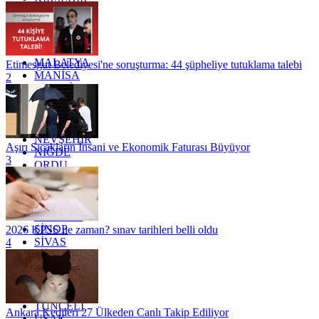
KOCAELİ
KONYA
KÜTAHYA
KİLİS
MALATYA
Etimesgut Belediyesi'ne soruşturma: 44 şüpheliye tutuklama talebi
MANİSA
2
MARDİN
MERSİN
MUĞLA
MUŞ
NEVŞEHİR
Aşırı Sıcakların İnsani ve Ekonomik Faturası Büyüyor
NİĞDE
3
ORDU
OSMANİYE
RİZE
SAKARYA
SAMSUN
SİNOP
2026 KPSS ne zaman? sınav tarihleri belli oldu
SİVAS
4
SİİRT
TEKİRDAĞ
TOKAT
TRABZON
TUNCELİ
Ankara Kedileri 27 Ülkeden Canlı Takip Ediliyor
UŞAK