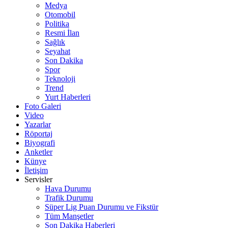
Medya
Otomobil
Politika
Resmi İlan
Sağlık
Seyahat
Son Dakika
Spor
Teknoloji
Trend
Yurt Haberleri
Foto Galeri
Video
Yazarlar
Röportaj
Biyografi
Anketler
Künye
İletişim
Servisler
Hava Durumu
Trafik Durumu
Süper Lig Puan Durumu ve Fikstür
Tüm Manşetler
Son Dakika Haberleri