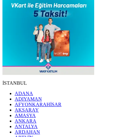
İSTANBUL
ADANA
ADIYAMAN
AFYONKARAHİSAR
AKSARAY
AMASYA
ANKARA
ANTALYA
ARDAHAN