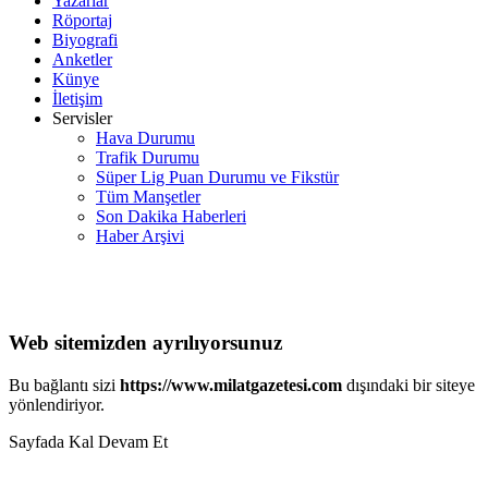
Yazarlar
Röportaj
Biyografi
Anketler
Künye
İletişim
Servisler
Hava Durumu
Trafik Durumu
Süper Lig Puan Durumu ve Fikstür
Tüm Manşetler
Son Dakika Haberleri
Haber Arşivi
Web sitemizden ayrılıyorsunuz
Bu bağlantı sizi
https://www.milatgazetesi.com
dışındaki bir siteye
yönlendiriyor.
Sayfada Kal
Devam Et