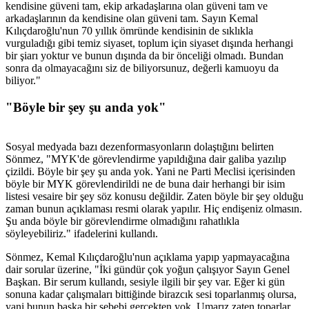
kendisine güveni tam, ekip arkadaşlarına olan güveni tam ve
arkadaşlarının da kendisine olan güveni tam. Sayın Kemal
Kılıçdaroğlu'nun 70 yıllık ömründe kendisinin de sıklıkla
vurguladığı gibi temiz siyaset, toplum için siyaset dışında herhangi
bir şiarı yoktur ve bunun dışında da bir önceliği olmadı. Bundan
sonra da olmayacağını siz de biliyorsunuz, değerli kamuoyu da
biliyor."
"Böyle bir şey şu anda yok"
Sosyal medyada bazı dezenformasyonların dolaştığını belirten
Sönmez, "MYK'de görevlendirme yapıldığına dair galiba yazılıp
çizildi. Böyle bir şey şu anda yok. Yani ne Parti Meclisi içerisinden
böyle bir MYK görevlendirildi ne de buna dair herhangi bir isim
listesi vesaire bir şey söz konusu değildir. Zaten böyle bir şey olduğu
zaman bunun açıklaması resmi olarak yapılır. Hiç endişeniz olmasın.
Şu anda böyle bir görevlendirme olmadığını rahatlıkla
söyleyebiliriz." ifadelerini kullandı.
Sönmez, Kemal Kılıçdaroğlu'nun açıklama yapıp yapmayacağına
dair sorular üzerine, "İki gündür çok yoğun çalışıyor Sayın Genel
Başkan. Bir serum kullandı, sesiyle ilgili bir şey var. Eğer ki gün
sonuna kadar çalışmaları bittiğinde birazcık sesi toparlanmış olursa,
yani bunun başka bir sebebi gerçekten yok. Umarız zaten toparlar