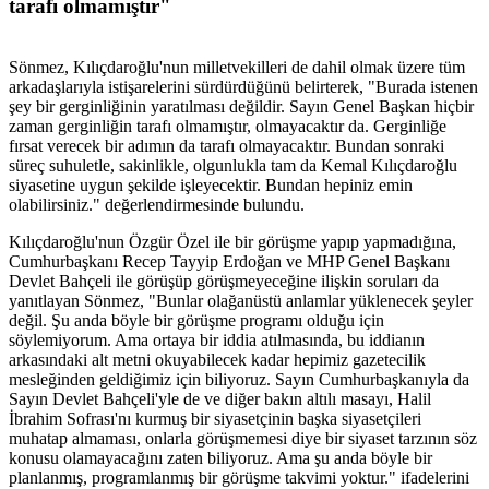
tarafı olmamıştır"
Sönmez, Kılıçdaroğlu'nun milletvekilleri de dahil olmak üzere tüm
arkadaşlarıyla istişarelerini sürdürdüğünü belirterek, "Burada istenen
şey bir gerginliğinin yaratılması değildir. Sayın Genel Başkan hiçbir
zaman gerginliğin tarafı olmamıştır, olmayacaktır da. Gerginliğe
fırsat verecek bir adımın da tarafı olmayacaktır. Bundan sonraki
süreç suhuletle, sakinlikle, olgunlukla tam da Kemal Kılıçdaroğlu
siyasetine uygun şekilde işleyecektir. Bundan hepiniz emin
olabilirsiniz." değerlendirmesinde bulundu.
Kılıçdaroğlu'nun Özgür Özel ile bir görüşme yapıp yapmadığına,
Cumhurbaşkanı Recep Tayyip Erdoğan ve MHP Genel Başkanı
Devlet Bahçeli ile görüşüp görüşmeyeceğine ilişkin soruları da
yanıtlayan Sönmez, "Bunlar olağanüstü anlamlar yüklenecek şeyler
değil. Şu anda böyle bir görüşme programı olduğu için
söylemiyorum. Ama ortaya bir iddia atılmasında, bu iddianın
arkasındaki alt metni okuyabilecek kadar hepimiz gazetecilik
mesleğinden geldiğimiz için biliyoruz. Sayın Cumhurbaşkanıyla da
Sayın Devlet Bahçeli'yle de ve diğer bakın altılı masayı, Halil
İbrahim Sofrası'nı kurmuş bir siyasetçinin başka siyasetçileri
muhatap almaması, onlarla görüşmemesi diye bir siyaset tarzının söz
konusu olamayacağını zaten biliyoruz. Ama şu anda böyle bir
planlanmış, programlanmış bir görüşme takvimi yoktur." ifadelerini