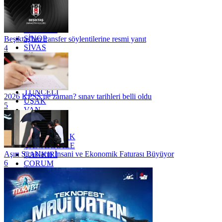
OSMANİYE
RİZE
SAKARYA
SAMSUN
SİNOP
Beşiktaş'tan transfer söylentilerine resmi yanıt
SİVAS
4
SİİRT
TEKİRDAĞ
TOKAT
TRABZON
TUNCELİ
2026 KPSS ne zaman? sınav tarihleri belli oldu
UŞAK
5
VAN
YALOVA
YOZGAT
ZONGULDAK
ÇANAKKALE
Aşırı Sıcakların İnsani ve Ekonomik Faturası Büyüyor
ÇANKIRI
6
ÇORUM
İSTANBUL
İZMİR
ŞANLIURFA
ŞIRNAK