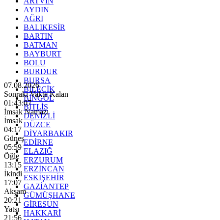
ARTVİN
AYDIN
AĞRI
BALIKESİR
BARTIN
BATMAN
BAYBURT
BOLU
BURDUR
BURSA
07.08.2026
BİLECİK
Sonraki Vakte Kalan
BİNGÖL
01:43:05
BİTLİS
İmsak Namazı
DENİZLİ
İmsak
DÜZCE
04:17
DİYARBAKIR
Güneş
EDİRNE
05:59
ELAZIĞ
Öğle
ERZURUM
13:15
ERZİNCAN
İkindi
ESKİŞEHİR
17:07
GAZİANTEP
Akşam
GÜMÜŞHANE
20:21
GİRESUN
Yatsı
HAKKARİ
21:56