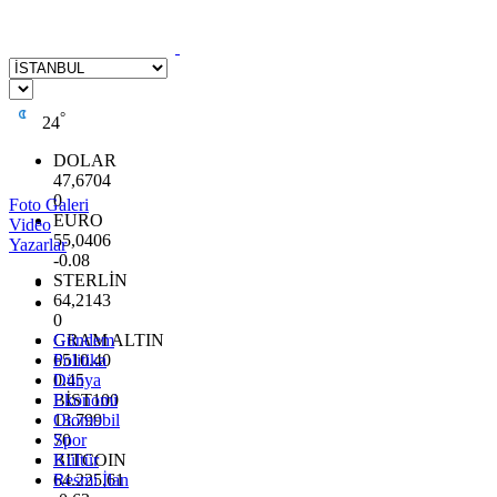
°
24
DOLAR
47,6704
0
Foto Galeri
EURO
Video
55,0406
Yazarlar
-0.08
STERLİN
64,2143
0
GRAM ALTIN
Gündem
6510.40
Politika
0.45
Dünya
BİST100
Ekonomi
13.799
Otomobil
70
Spor
BITCOIN
Kültür
64.225,61
Resmi İlan