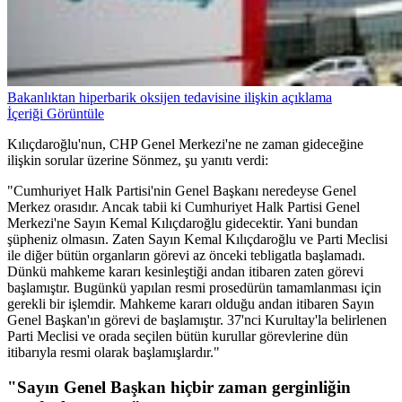
Bakanlıktan hiperbarik oksijen tedavisine ilişkin açıklama
İçeriği Görüntüle
Kılıçdaroğlu'nun, CHP Genel Merkezi'ne ne zaman gideceğine
ilişkin sorular üzerine Sönmez, şu yanıtı verdi:
"Cumhuriyet Halk Partisi'nin Genel Başkanı neredeyse Genel
Merkez orasıdır. Ancak tabii ki Cumhuriyet Halk Partisi Genel
Merkezi'ne Sayın Kemal Kılıçdaroğlu gidecektir. Yani bundan
şüpheniz olmasın. Zaten Sayın Kemal Kılıçdaroğlu ve Parti Meclisi
ile diğer bütün organların görevi az önceki tebligatla başlamadı.
Dünkü mahkeme kararı kesinleştiği andan itibaren zaten görevi
başlamıştır. Bugünkü yapılan resmi prosedürün tamamlanması için
gerekli bir işlemdir. Mahkeme kararı olduğu andan itibaren Sayın
Genel Başkan'ın görevi de başlamıştır. 37'nci Kurultay'la belirlenen
Parti Meclisi ve orada seçilen bütün kurullar görevlerine dün
itibarıyla resmi olarak başlamışlardır."
"Sayın Genel Başkan hiçbir zaman gerginliğin