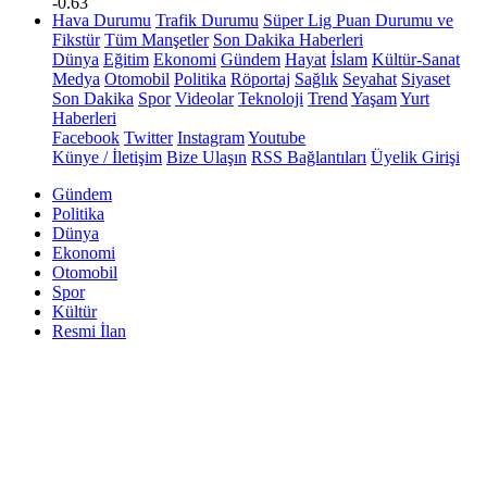
-0.63
Hava Durumu
Trafik Durumu
Süper Lig Puan Durumu ve
Fikstür
Tüm Manşetler
Son Dakika Haberleri
Dünya
Eğitim
Ekonomi
Gündem
Hayat
İslam
Kültür-Sanat
Medya
Otomobil
Politika
Röportaj
Sağlık
Seyahat
Siyaset
Son Dakika
Spor
Videolar
Teknoloji
Trend
Yaşam
Yurt
Haberleri
Facebook
Twitter
Instagram
Youtube
Künye / İletişim
Bize Ulaşın
RSS Bağlantıları
Üyelik Girişi
Gündem
Politika
Dünya
Ekonomi
Otomobil
Spor
Kültür
Resmi İlan