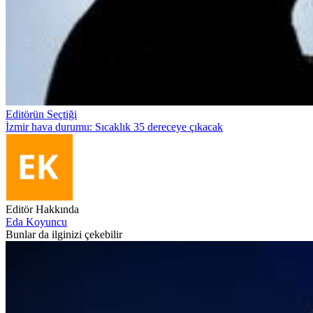
Editörün Seçtiği
İzmir hava durumu: Sıcaklık 35 dereceye çıkacak
Editör Hakkında
Eda Koyuncu
Bunlar da ilginizi çekebilir