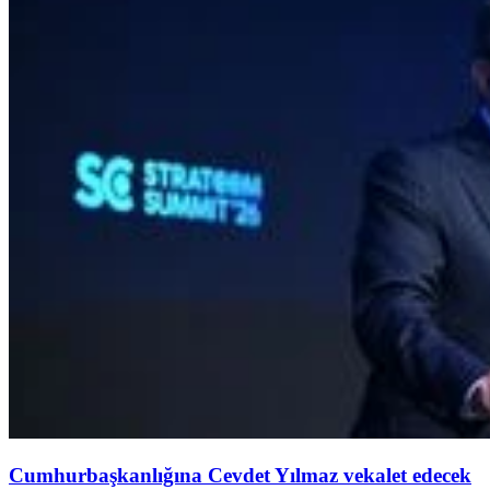
Cumhurbaşkanlığına Cevdet Yılmaz vekalet edecek