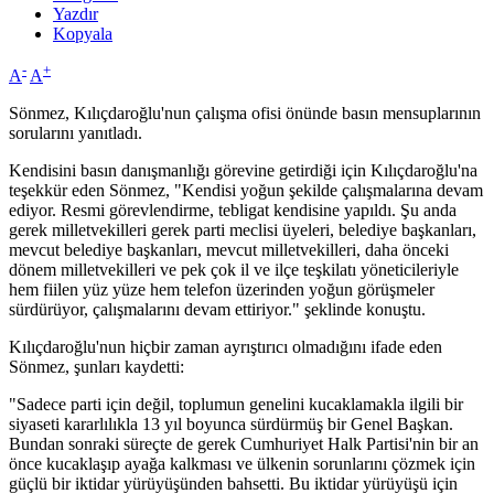
Yazdır
Kopyala
-
+
A
A
Sönmez, Kılıçdaroğlu'nun çalışma ofisi önünde basın mensuplarının
sorularını yanıtladı.
Kendisini basın danışmanlığı görevine getirdiği için Kılıçdaroğlu'na
teşekkür eden Sönmez, "Kendisi yoğun şekilde çalışmalarına devam
ediyor. Resmi görevlendirme, tebligat kendisine yapıldı. Şu anda
gerek milletvekilleri gerek parti meclisi üyeleri, belediye başkanları,
mevcut belediye başkanları, mevcut milletvekilleri, daha önceki
dönem milletvekilleri ve pek çok il ve ilçe teşkilatı yöneticileriyle
hem fiilen yüz yüze hem telefon üzerinden yoğun görüşmeler
sürdürüyor, çalışmalarını devam ettiriyor." şeklinde konuştu.
Kılıçdaroğlu'nun hiçbir zaman ayrıştırıcı olmadığını ifade eden
Sönmez, şunları kaydetti:
"Sadece parti için değil, toplumun genelini kucaklamakla ilgili bir
siyaseti kararlılıkla 13 yıl boyunca sürdürmüş bir Genel Başkan.
Bundan sonraki süreçte de gerek Cumhuriyet Halk Partisi'nin bir an
önce kucaklaşıp ayağa kalkması ve ülkenin sorunlarını çözmek için
güçlü bir iktidar yürüyüşünden bahsetti. Bu iktidar yürüyüşü için