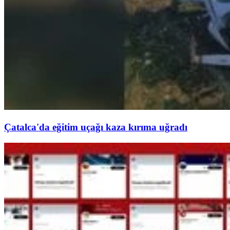
Çatalca'da eğitim uçağı kaza kırıma uğradı