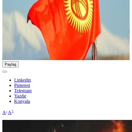
Paylaş
Linkedin
Pinterest
Telegram
Yazdır
Kopyala
-
+
A
A