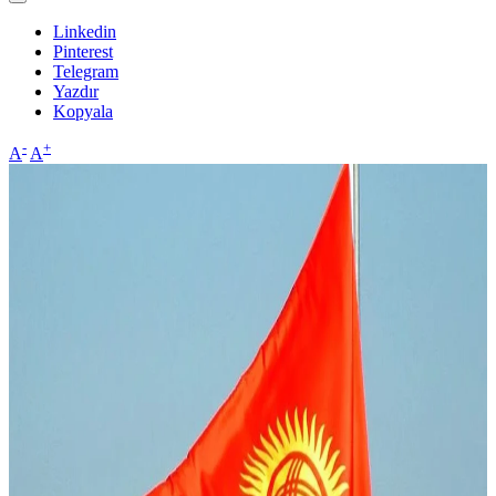
Linkedin
Pinterest
Telegram
Yazdır
Kopyala
-
+
A
A