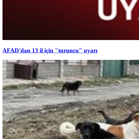
AFAD'dan 13 il için "turuncu" uyarı