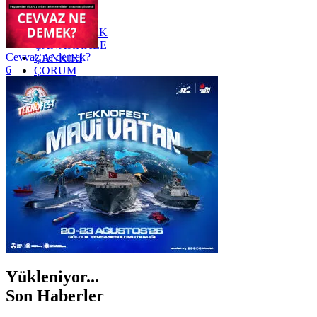
YALOVA
YOZGAT
ZONGULDAK
ÇANAKKALE
Cevvaz ne demek?
ÇANKIRI
6
ÇORUM
İSTANBUL
İZMİR
ŞANLIURFA
ŞIRNAK
Yükleniyor...
Son Haberler