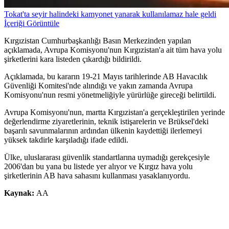
Tokat'ta seyir halindeki kamyonet yanarak kullanılamaz hale geldi
İçeriği Görüntüle
Kırgızistan Cumhurbaşkanlığı Basın Merkezinden yapılan
açıklamada, Avrupa Komisyonu'nun Kırgızistan'a ait tüm hava yolu
şirketlerini kara listeden çıkardığı bildirildi.
Açıklamada, bu kararın 19-21 Mayıs tarihlerinde AB Havacılık
Güvenliği Komitesi'nde alındığı ve yakın zamanda Avrupa
Komisyonu'nun resmi yönetmeliğiyle yürürlüğe gireceği belirtildi.
Avrupa Komisyonu'nun, martta Kırgızistan'a gerçekleştirilen yerinde
değerlendirme ziyaretlerinin, teknik istişarelerin ve Brüksel'deki
başarılı savunmalarının ardından ülkenin kaydettiği ilerlemeyi
yüksek takdirle karşıladığı ifade edildi.
Ülke, uluslararası güvenlik standartlarına uymadığı gerekçesiyle
2006'dan bu yana bu listede yer alıyor ve Kırgız hava yolu
şirketlerinin AB hava sahasını kullanması yasaklanıyordu.
Kaynak:
AA