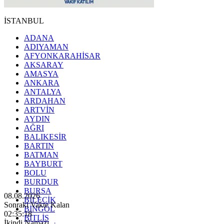
İSTANBUL
ADANA
ADIYAMAN
AFYONKARAHİSAR
AKSARAY
AMASYA
ANKARA
ANTALYA
ARDAHAN
ARTVİN
AYDIN
AĞRI
BALIKESİR
BARTIN
BATMAN
BAYBURT
BOLU
BURDUR
BURSA
08.08.2026
BİLECİK
Sonraki Vakte Kalan
BİNGÖL
02:35:17
BİTLİS
İkindi Namazı