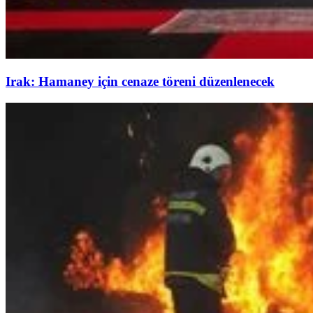
Irak: Hamaney için cenaze töreni düzenlenecek