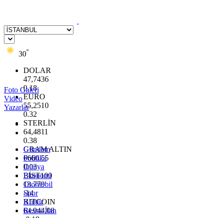
°
30
DOLAR
47,7436
0.18
Foto Galeri
EURO
Video
55,2510
Yazarlar
0.32
STERLİN
64,4811
0.38
GRAM ALTIN
Gündem
6660.55
Politika
0.03
Dünya
BİST100
Ekonomi
13.779
Otomobil
-14
Spor
BITCOIN
Kültür
64.944,08
Resmi İlan