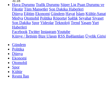
-0.18
Hava Durumu
Trafik Durumu
Süper Lig Puan Durumu ve
Fikstür
Tüm Manşetler
Son Dakika Haberleri
Dünya
Eğitim
Ekonomi
Gündem
Hayat
İslam
Kültür-Sanat
Medya
Otomobil
Politika
Röportaj
Sağlık
Seyahat
Siyaset
Son Dakika
Spor
Videolar
Teknoloji
Trend
Yaşam
Yurt
Haberleri
Facebook
Twitter
Instagram
Youtube
Künye / İletişim
Bize Ulaşın
RSS Bağlantıları
Üyelik Girişi
Gündem
Politika
Dünya
Ekonomi
Otomobil
Spor
Kültür
Resmi İlan