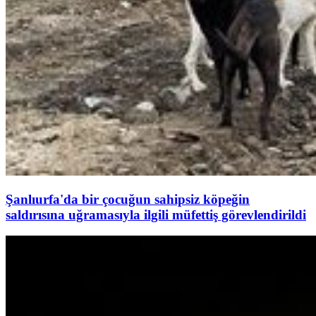
Şanlıurfa'da bir çocuğun sahipsiz köpeğin
saldırısına uğramasıyla ilgili müfettiş görevlendirildi