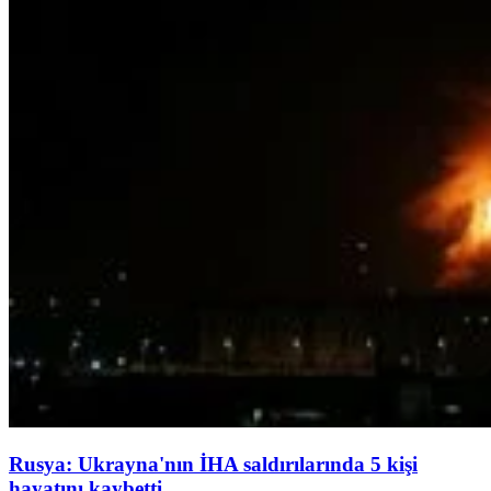
Rusya: Ukrayna'nın İHA saldırılarında 5 kişi
hayatını kaybetti