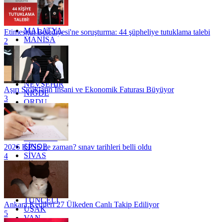
KONYA
KÜTAHYA
KİLİS
MALATYA
Etimesgut Belediyesi'ne soruşturma: 44 şüpheliye tutuklama talebi
MANİSA
2
MARDİN
MERSİN
MUĞLA
MUŞ
NEVŞEHİR
Aşırı Sıcakların İnsani ve Ekonomik Faturası Büyüyor
NİĞDE
3
ORDU
OSMANİYE
RİZE
SAKARYA
SAMSUN
SİNOP
2026 KPSS ne zaman? sınav tarihleri belli oldu
SİVAS
4
SİİRT
TEKİRDAĞ
TOKAT
TRABZON
TUNCELİ
Ankara Kedileri 27 Ülkeden Canlı Takip Ediliyor
UŞAK
5
VAN