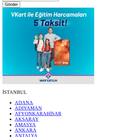
Gönder
İSTANBUL
ADANA
ADIYAMAN
AFYONKARAHİSAR
AKSARAY
AMASYA
ANKARA
ANTALYA