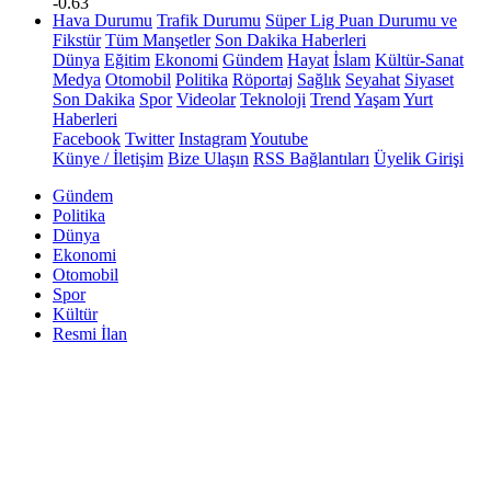
-0.63
Hava Durumu
Trafik Durumu
Süper Lig Puan Durumu ve
Fikstür
Tüm Manşetler
Son Dakika Haberleri
Dünya
Eğitim
Ekonomi
Gündem
Hayat
İslam
Kültür-Sanat
Medya
Otomobil
Politika
Röportaj
Sağlık
Seyahat
Siyaset
Son Dakika
Spor
Videolar
Teknoloji
Trend
Yaşam
Yurt
Haberleri
Facebook
Twitter
Instagram
Youtube
Künye / İletişim
Bize Ulaşın
RSS Bağlantıları
Üyelik Girişi
Gündem
Politika
Dünya
Ekonomi
Otomobil
Spor
Kültür
Resmi İlan