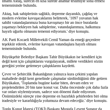
İlhami Aktaş, sürecin en kısa sürede anahtar teslimiyle sona ermesi
temennisinde bulundu.
Aktaş, hak sahiplerinin sağlıklı, depreme dayanıklı, çağdaş ve
modern evlerine kavuşacaklarını belirterek, '1097 yuvanın hak
sahibi vatandaşlarımıza buna kavuşmayı bir an önce buralarda
yaşamayı bekleyen hak sahiplerine, vatandaşlarımıza, halkımıza
hayırlı uğurlu olmasını temenni ediyorum.' diye konuştu.
AK Parti Kocaeli Milletvekili Cemil Yaman da emeği geçenlere
teşekkür ederek, evlerine kavuşan vatandaşlara hayırlı olması
temennisinde bulundu.
Büyükşehir Belediye Başkanı Tahir Büyükakın ise kendileri için
değil kent için çalıştıklarını vurgulayarak, millete verdikleri sözün
gereğini yerine getirmeye çalıştıklarını kaydetti.
Çevre ve Şehircilik Bakanlığının yalnızca kura çekimi yapılan
mahallede değil kent genelinde çalışmalar sürdürdüğünü dile getiren
Büyükakın, 'Toplamda bugüne kadar biten, devam eden ve
projelendirilen 20 bin tane konut var. Daha öncesinde çok daha fazla
var onları söylemiyorum, sadece son dönemi ifade ediyorum.
Önümüzdeki süreçte yine depreme en hazırlıklı şehirlerden biri olma
iradesiyle ve kararlılığıyla yolumuza devam edeceğiz.' diye konuştu.
Toplu Konut İdaresi (TOKİ) Başkanı Mustafa Levent Sungur da