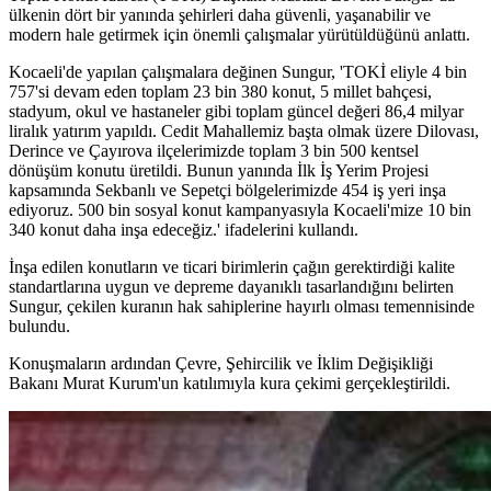
ülkenin dört bir yanında şehirleri daha güvenli, yaşanabilir ve
modern hale getirmek için önemli çalışmalar yürütüldüğünü anlattı.
Kocaeli'de yapılan çalışmalara değinen Sungur, 'TOKİ eliyle 4 bin
757'si devam eden toplam 23 bin 380 konut, 5 millet bahçesi,
stadyum, okul ve hastaneler gibi toplam güncel değeri 86,4 milyar
liralık yatırım yapıldı. Cedit Mahallemiz başta olmak üzere Dilovası,
Derince ve Çayırova ilçelerimizde toplam 3 bin 500 kentsel
dönüşüm konutu üretildi. Bunun yanında İlk İş Yerim Projesi
kapsamında Sekbanlı ve Sepetçi bölgelerimizde 454 iş yeri inşa
ediyoruz. 500 bin sosyal konut kampanyasıyla Kocaeli'mize 10 bin
340 konut daha inşa edeceğiz.' ifadelerini kullandı.
İnşa edilen konutların ve ticari birimlerin çağın gerektirdiği kalite
standartlarına uygun ve depreme dayanıklı tasarlandığını belirten
Sungur, çekilen kuranın hak sahiplerine hayırlı olması temennisinde
bulundu.
Konuşmaların ardından Çevre, Şehircilik ve İklim Değişikliği
Bakanı Murat Kurum'un katılımıyla kura çekimi gerçekleştirildi.