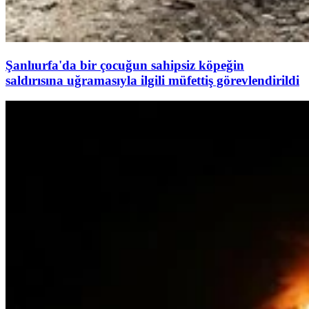
Şanlıurfa'da bir çocuğun sahipsiz köpeğin
saldırısına uğramasıyla ilgili müfettiş görevlendirildi