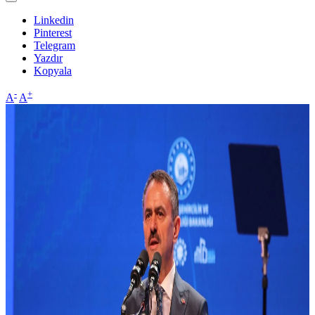
Linkedin
Pinterest
Telegram
Yazdır
Kopyala
-
+
A
A