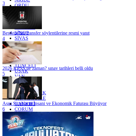
3
ORDU
OSMANİYE
RİZE
SAKARYA
SAMSUN
SİNOP
Beşiktaş'tan transfer söylentilerine resmi yanıt
SİVAS
4
SİİRT
TEKİRDAĞ
TOKAT
TRABZON
TUNCELİ
2026 KPSS ne zaman? sınav tarihleri belli oldu
UŞAK
5
VAN
YALOVA
YOZGAT
ZONGULDAK
ÇANAKKALE
Aşırı Sıcakların İnsani ve Ekonomik Faturası Büyüyor
ÇANKIRI
6
ÇORUM
İSTANBUL
İZMİR
ŞANLIURFA
ŞIRNAK