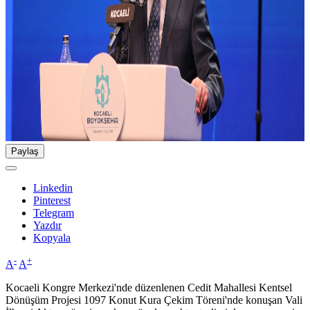
Paylaş
Linkedin
Pinterest
Telegram
Yazdır
Kopyala
-
+
A
A
Kocaeli Kongre Merkezi'nde düzenlenen Cedit Mahallesi Kentsel
Dönüşüm Projesi 1097 Konut Kura Çekim Töreni'nde konuşan Vali