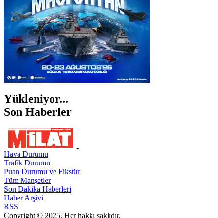
Yükleniyor...
Son Haberler
Hava Durumu
Trafik Durumu
Puan Durumu ve Fikstür
Tüm Manşetler
Son Dakika Haberleri
Haber Arşivi
RSS
Copyright © 2025. Her hakkı saklıdır.