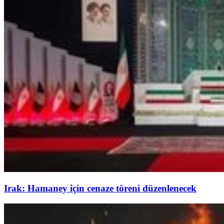
Irak: Hamaney için cenaze töreni düzenlenecek