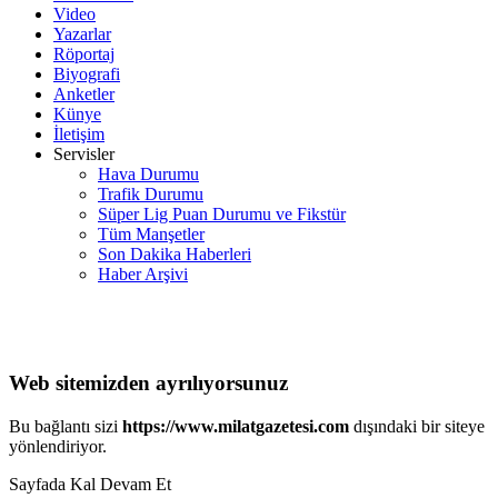
Video
Yazarlar
Röportaj
Biyografi
Anketler
Künye
İletişim
Servisler
Hava Durumu
Trafik Durumu
Süper Lig Puan Durumu ve Fikstür
Tüm Manşetler
Son Dakika Haberleri
Haber Arşivi
Web sitemizden ayrılıyorsunuz
Bu bağlantı sizi
https://www.milatgazetesi.com
dışındaki bir siteye
yönlendiriyor.
Sayfada Kal
Devam Et