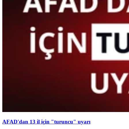
AFAD'dan 13 il için "turuncu" uyarı