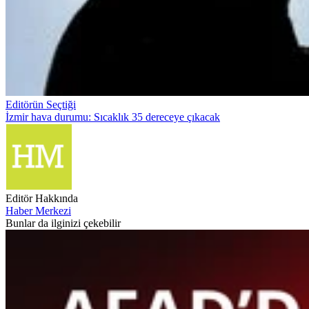
Editörün Seçtiği
İzmir hava durumu: Sıcaklık 35 dereceye çıkacak
Editör Hakkında
Haber Merkezi
Bunlar da ilginizi çekebilir