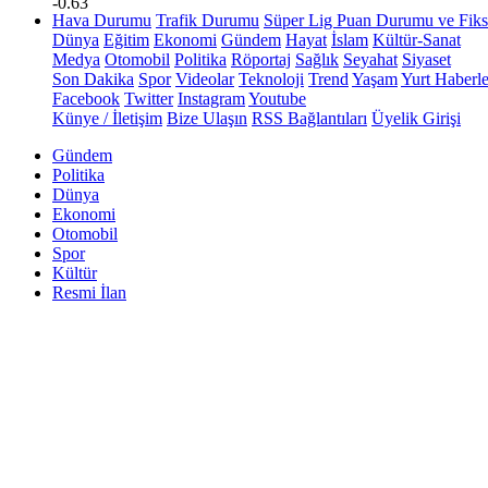
-0.63
Hava Durumu
Trafik Durumu
Süper Lig Puan Durumu ve Fiks
Dünya
Eğitim
Ekonomi
Gündem
Hayat
İslam
Kültür-Sanat
Medya
Otomobil
Politika
Röportaj
Sağlık
Seyahat
Siyaset
Son Dakika
Spor
Videolar
Teknoloji
Trend
Yaşam
Yurt Haberle
Facebook
Twitter
Instagram
Youtube
Künye / İletişim
Bize Ulaşın
RSS Bağlantıları
Üyelik Girişi
Gündem
Politika
Dünya
Ekonomi
Otomobil
Spor
Kültür
Resmi İlan