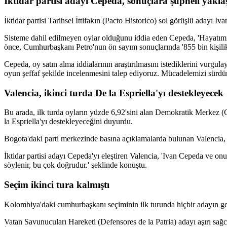
İktidar partisi adayı Cepeda, sonuçlara şüpheli yaklaş
İktidar partisi Tarihsel İttifakın (Pacto Historico) sol görüşlü adayı Iv
Sisteme dahil edilmeyen oylar olduğunu iddia eden Cepeda, 'Hayatım
önce, Cumhurbaşkanı Petro'nun ön sayım sonuçlarında '855 bin kişilik
Cepeda, oy satın alma iddialarının araştırılmasını istediklerini vurgu
oyun şeffaf şekilde incelenmesini talep ediyoruz. Mücadelemizi sürdüre
Valencia, ikinci turda De la Espriella'yı destekleyecek
Bu arada, ilk turda oyların yüzde 6,92'sini alan Demokratik Merkez (C
la Espriella'yı destekleyeceğini duyurdu.
Bogota'daki parti merkezinde basına açıklamalarda bulunan Valencia, ilk
İktidar partisi adayı Cepeda'yı eleştiren Valencia, 'Ivan Cepeda ve 
söylenir, bu çok doğrudur.' şeklinde konuştu.
Seçim ikinci tura kalmıştı
Kolombiya'daki cumhurbaşkanı seçiminin ilk turunda hiçbir adayın ger
Vatan Savunucuları Hareketi (Defensores de la Patria) adayı aşırı sağcı