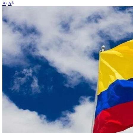
-
+
A
A