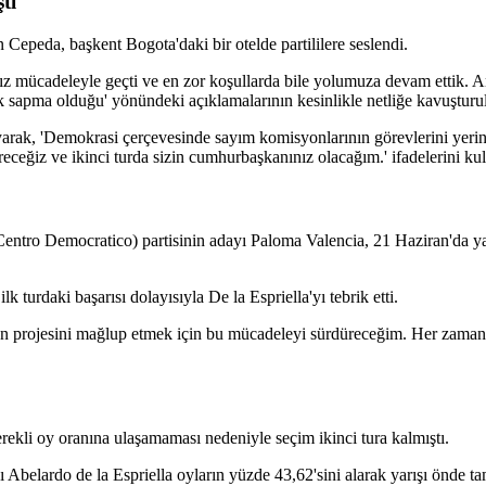
tı
an Cepeda, başkent Bogota'daki bir otelde partililere seslendi.
ız mücadeleyle geçti ve en zor koşullarda bile yolumuza devam ettik.
 sapma olduğu' yönündeki açıklamalarının kesinlikle netliğe kavuşturul
layarak, 'Demokrasi çerçevesinde sayım komisyonlarının görevlerini yerin
ceğiz ve ikinci turda sizin cumhurbaşkanınız olacağım.' ifadelerini kul
entro Democratico) partisinin adayı Paloma Valencia, 21 Haziran'da yap
 turdaki başarısı dolayısıyla De la Espriella'yı tebrik etti.
onun projesini mağlup etmek için bu mücadeleyi sürdüreceğim. Her zama
ekli oy oranına ulaşamaması nedeniyle seçim ikinci tura kalmıştı.
 Abelardo de la Espriella oyların yüzde 43,62'sini alarak yarışı önde ta