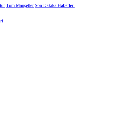
tür
Tüm Manşetler
Son Dakika Haberleri
ri