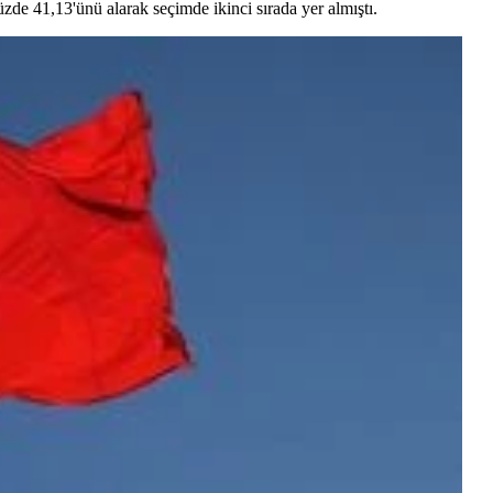
üzde 41,13'ünü alarak seçimde ikinci sırada yer almıştı.