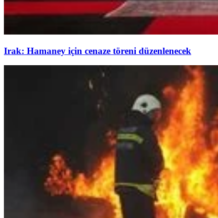
Irak: Hamaney için cenaze töreni düzenlenecek