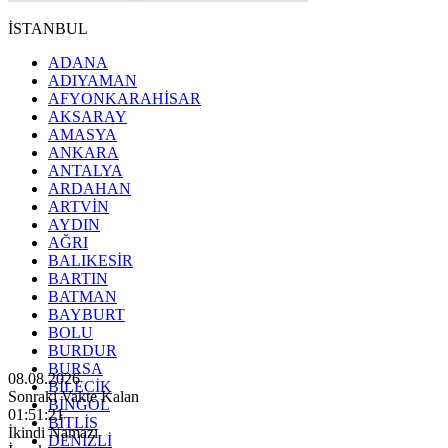
İSTANBUL
ADANA
ADIYAMAN
AFYONKARAHİSAR
AKSARAY
AMASYA
ANKARA
ANTALYA
ARDAHAN
ARTVİN
AYDIN
AĞRI
BALIKESİR
BARTIN
BATMAN
BAYBURT
BOLU
BURDUR
BURSA
08.08.2026
BİLECİK
Sonraki Vakte Kalan
BİNGÖL
01:51:20
BİTLİS
İkindi Namazı
DENİZLİ