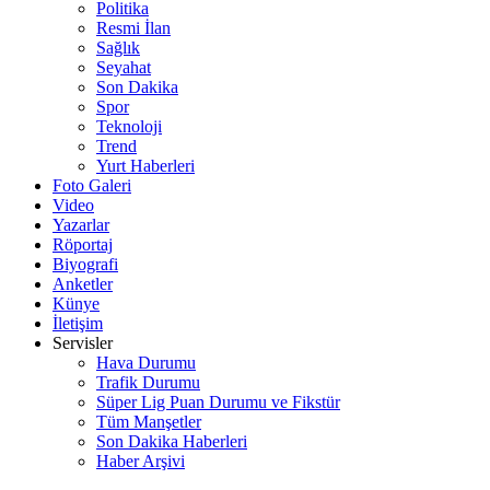
Politika
Resmi İlan
Sağlık
Seyahat
Son Dakika
Spor
Teknoloji
Trend
Yurt Haberleri
Foto Galeri
Video
Yazarlar
Röportaj
Biyografi
Anketler
Künye
İletişim
Servisler
Hava Durumu
Trafik Durumu
Süper Lig Puan Durumu ve Fikstür
Tüm Manşetler
Son Dakika Haberleri
Haber Arşivi