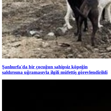
Şanlıurfa'da bir çocuğun sahipsiz köpeğin
saldırısına uğramasıyla ilgili müfettiş görevlendirildi