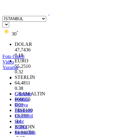
°
30
DOLAR
47,7436
0.18
Foto Galeri
EURO
Video
55,2510
Yazarlar
0.32
STERLİN
64,4811
0.38
GRAM ALTIN
Gündem
6660.55
Politika
0.03
Dünya
BİST100
Ekonomi
13.779
Otomobil
-14
Spor
BITCOIN
Kültür
64.944,08
Resmi İlan