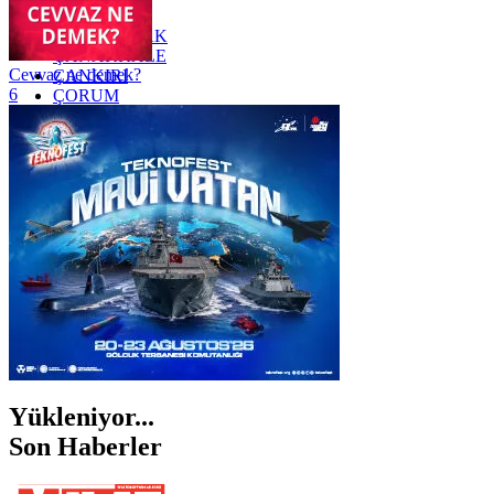
YOZGAT
ZONGULDAK
ÇANAKKALE
Cevvaz ne demek?
ÇANKIRI
6
ÇORUM
İSTANBUL
İZMİR
ŞANLIURFA
ŞIRNAK
Yükleniyor...
Son Haberler