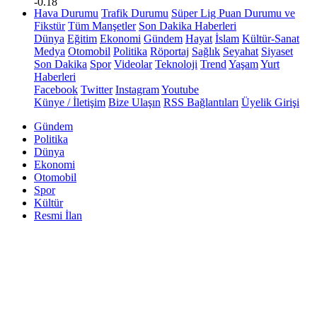
-0.18
Hava Durumu
Trafik Durumu
Süper Lig Puan Durumu ve
Fikstür
Tüm Manşetler
Son Dakika Haberleri
Dünya
Eğitim
Ekonomi
Gündem
Hayat
İslam
Kültür-Sanat
Medya
Otomobil
Politika
Röportaj
Sağlık
Seyahat
Siyaset
Son Dakika
Spor
Videolar
Teknoloji
Trend
Yaşam
Yurt
Haberleri
Facebook
Twitter
Instagram
Youtube
Künye / İletişim
Bize Ulaşın
RSS Bağlantıları
Üyelik Girişi
Gündem
Politika
Dünya
Ekonomi
Otomobil
Spor
Kültür
Resmi İlan