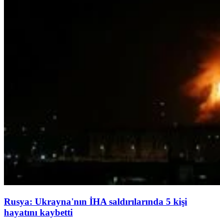
Rusya: Ukrayna'nın İHA saldırılarında 5 kişi
hayatını kaybetti