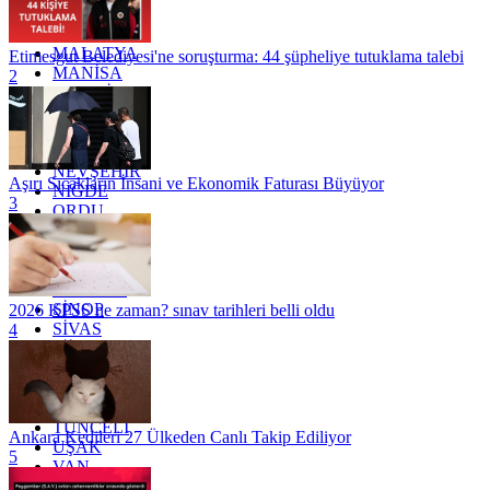
KÜTAHYA
KİLİS
MALATYA
Etimesgut Belediyesi'ne soruşturma: 44 şüpheliye tutuklama talebi
MANİSA
2
MARDİN
MERSİN
MUĞLA
MUŞ
NEVŞEHİR
Aşırı Sıcakların İnsani ve Ekonomik Faturası Büyüyor
NİĞDE
3
ORDU
OSMANİYE
RİZE
SAKARYA
SAMSUN
SİNOP
2026 KPSS ne zaman? sınav tarihleri belli oldu
SİVAS
4
SİİRT
TEKİRDAĞ
TOKAT
TRABZON
TUNCELİ
Ankara Kedileri 27 Ülkeden Canlı Takip Ediliyor
UŞAK
5
VAN
YALOVA