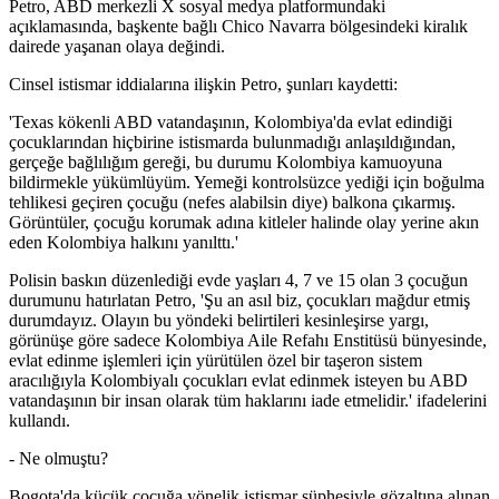
Petro, ABD merkezli X sosyal medya platformundaki
açıklamasında, başkente bağlı Chico Navarra bölgesindeki kiralık
dairede yaşanan olaya değindi.
Cinsel istismar iddialarına ilişkin Petro, şunları kaydetti:
'Texas kökenli ABD vatandaşının, Kolombiya'da evlat edindiği
çocuklarından hiçbirine istismarda bulunmadığı anlaşıldığından,
gerçeğe bağlılığım gereği, bu durumu Kolombiya kamuoyuna
bildirmekle yükümlüyüm. Yemeği kontrolsüzce yediği için boğulma
tehlikesi geçiren çocuğu (nefes alabilsin diye) balkona çıkarmış.
Görüntüler, çocuğu korumak adına kitleler halinde olay yerine akın
eden Kolombiya halkını yanılttı.'
Polisin baskın düzenlediği evde yaşları 4, 7 ve 15 olan 3 çocuğun
durumunu hatırlatan Petro, 'Şu an asıl biz, çocukları mağdur etmiş
durumdayız. Olayın bu yöndeki belirtileri kesinleşirse yargı,
görünüşe göre sadece Kolombiya Aile Refahı Enstitüsü bünyesinde,
evlat edinme işlemleri için yürütülen özel bir taşeron sistem
aracılığıyla Kolombiyalı çocukları evlat edinmek isteyen bu ABD
vatandaşının bir insan olarak tüm haklarını iade etmelidir.' ifadelerini
kullandı.
- Ne olmuştu?
Bogota'da küçük çocuğa yönelik istismar şüphesiyle gözaltına alınan