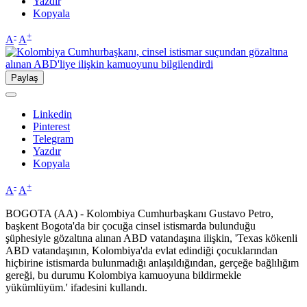
Yazdır
Kopyala
-
+
A
A
Paylaş
Linkedin
Pinterest
Telegram
Yazdır
Kopyala
-
+
A
A
BOGOTA (AA) - Kolombiya Cumhurbaşkanı Gustavo Petro,
başkent Bogota'da bir çocuğa cinsel istismarda bulunduğu
şüphesiyle gözaltına alınan ABD vatandaşına ilişkin, 'Texas kökenli
ABD vatandaşının, Kolombiya'da evlat edindiği çocuklarından
hiçbirine istismarda bulunmadığı anlaşıldığından, gerçeğe bağlılığım
gereği, bu durumu Kolombiya kamuoyuna bildirmekle
yükümlüyüm.' ifadesini kullandı.