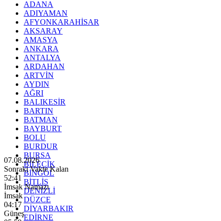
ADANA
ADIYAMAN
AFYONKARAHİSAR
AKSARAY
AMASYA
ANKARA
ANTALYA
ARDAHAN
ARTVİN
AYDIN
AĞRI
BALIKESİR
BARTIN
BATMAN
BAYBURT
BOLU
BURDUR
BURSA
07.08.2026
BİLECİK
Sonraki Vakte Kalan
BİNGÖL
52:39
BİTLİS
İmsak Namazı
DENİZLİ
İmsak
DÜZCE
04:17
DİYARBAKIR
Güneş
EDİRNE