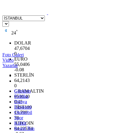
°
24
DOLAR
47,6704
0
Foto Galeri
EURO
Video
55,0406
Yazarlar
-0.08
STERLİN
64,2143
0
GRAM ALTIN
Gündem
6510.40
Politika
0.45
Dünya
BİST100
Ekonomi
13.799
Otomobil
70
Spor
BITCOIN
Kültür
64.225,61
Resmi İlan