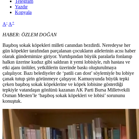
Telegram
Yazdır
Kopyala
-
+
A
A
HABER: ÖZLEM DOĞAN
Başıboş sokak köpekleri milleti canından bezdirdi. Neredeyse her
gün köpekler tarafından parçalanan çocukların ailelerinin acısı haber
olarak gündemimize giriyor. Yurtdışından büyük paralarla fonlanıp
halkın üzerine kuduz gibi saldıran it yemi lobisiyle, ruh hastası ve
etki ajanı ünlüler, yetkililerin üzerinde baskı oluşturulmaya
çalışılıyor. Bazı belediyeler de ‘patili can dost’ söylemiyle bu lobiye
çanak tutup şirin görünmeye çalışıyor. Kamuoyunda büyük tepki
çeken başıboş sokak köpeklerine ve köpek lobisine gösterdiği
tepkiyle vatandaşın gönlünü kazanan AK Parti Bursa Milletvekili
Osman Mesten’le ‘başıboş sokak köpekleri ve lobisi’ sorununu
konuştuk.