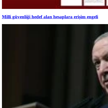
Milli güvenliği hedef alan hesaplara erişim engeli