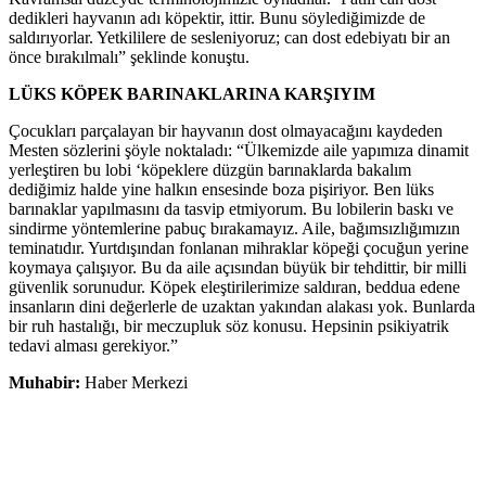
dedikleri hayvanın adı köpektir, ittir. Bunu söylediğimizde de
saldırıyorlar. Yetkililere de sesleniyoruz; can dost edebiyatı bir an
önce bırakılmalı” şeklinde konuştu.
LÜKS KÖPEK BARINAKLARINA KARŞIYIM
Çocukları parçalayan bir hayvanın dost olmayacağını kaydeden
Mesten sözlerini şöyle noktaladı: “Ülkemizde aile yapımıza dinamit
yerleştiren bu lobi ‘köpeklere düzgün barınaklarda bakalım
dediğimiz halde yine halkın ensesinde boza pişiriyor. Ben lüks
barınaklar yapılmasını da tasvip etmiyorum. Bu lobilerin baskı ve
sindirme yöntemlerine pabuç bırakamayız. Aile, bağımsızlığımızın
teminatıdır. Yurtdışından fonlanan mihraklar köpeği çocuğun yerine
koymaya çalışıyor. Bu da aile açısından büyük bir tehdittir, bir milli
güvenlik sorunudur. Köpek eleştirilerimize saldıran, beddua edene
insanların dini değerlerle de uzaktan yakından alakası yok. Bunlarda
bir ruh hastalığı, bir meczupluk söz konusu. Hepsinin psikiyatrik
tedavi alması gerekiyor.”
Muhabir:
Haber Merkezi