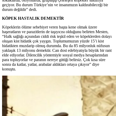
sokaklarda, otoyollarda, gruplaşıp çeteleşen köpekler saldırıya
geçiyor. Bu durum Türkiye’nin ve insanımızın kaldırabileceği bir
durum değildir” dedi.
KÖPEK HASTALIK DEMEKTİR
Köpeklerin ölüme sebebiyet veren başta kene olmak üzere
haşeratların ve parazitlerin de taşıyıcısı olduğunu belirten Mesten,
“Halk sağlığı açısından ciddi risk teşkil eden ve köpeklerden dolayı
oluşan kist hidatik çok yaygın. Toplumumuzun yüzde 15’i kist
hidatikten muzdarip olmuş durumda. Bu da 85 milyonluk nüfusun
yaklaşık 13 milyonu demektir. Can dost edebiyatıyla büyük bir rant
elde ediyorlar. Dilencilik yöntemiyle sosyal medya hesaplarından
para topluyorlar ve paranın nereye gittiği belirsiz. Çok kısa süre
sonra da katlar, yatlar, arabalar aldıkları ortaya çıkıyor” diye
konuştu.