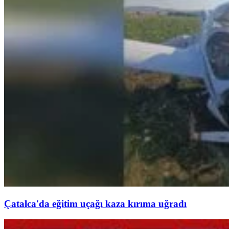
Çatalca'da eğitim uçağı kaza kırıma uğradı