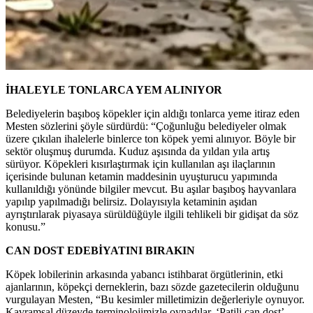
İHALEYLE TONLARCA YEM ALINIYOR
Belediyelerin başıboş köpekler için aldığı tonlarca yeme itiraz eden
Mesten sözlerini şöyle sürdürdü: “Çoğunluğu belediyeler olmak
üzere çıkılan ihalelerle binlerce ton köpek yemi alınıyor. Böyle bir
sektör oluşmuş durumda. Kuduz aşısında da yıldan yıla artış
sürüyor. Köpekleri kısırlaştırmak için kullanılan aşı ilaçlarının
içerisinde bulunan ketamin maddesinin uyuşturucu yapımında
kullanıldığı yönünde bilgiler mevcut. Bu aşılar başıboş hayvanlara
yapılıp yapılmadığı belirsiz. Dolayısıyla ketaminin aşıdan
ayrıştırılarak piyasaya sürüldüğüyle ilgili tehlikeli bir gidişat da söz
konusu.”
CAN DOST EDEBİYATINI BIRAKIN
Köpek lobilerinin arkasında yabancı istihbarat örgütlerinin, etki
ajanlarının, köpekçi derneklerin, bazı sözde gazetecilerin olduğunu
vurgulayan Mesten, “Bu kesimler milletimizin değerleriyle oynuyor.
Kavramsal düzeyde terminolojimizle oynadılar. ‘Patili can dost’