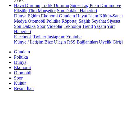
-0.63
Hava Durumu
Trafik Durumu
Süper Lig Puan Durumu ve
Fikstür
Tüm Manşetler
Son Dakika Haberleri
Dünya
Eğitim
Ekonomi
Gündem
Hayat
İslam
Kültür-Sanat
Medya
Otomobil
Politika
Röportaj
Sağlık
Seyahat
Siyaset
Son Dakika
Spor
Videolar
Teknoloji
Trend
Yaşam
Yurt
Haberleri
Facebook
Twitter
Instagram
Youtube
Künye / İletişim
Bize Ulaşın
RSS Bağlantıları
Üyelik Girişi
Gündem
Politika
Dünya
Ekonomi
Otomobil
Spor
Kültür
Resmi İlan