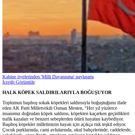
Kabine üyelerinden 'Milli Dayanışma' paylaşımı
İçeriği Görüntüle
HALK KÖPEK SALDIRILARIYLA BOĞUŞUYOR
Toplumun başıboş sokak köpekleri saldırısıyla boğuştuğunu ifade
eden AK Parti Milletvekili Osman Mesten, “Her yıl yüzlerce
insanımız doğrudan köpek saldırısı, köpekten kaçarken geçirdikleri
trafik kazaları ve benzeri sebeplerden ötürü hayatını kaybediyor.
Başıboş köpekler milletimizin hayatı için açıkça risk teşkil ediyor.
Çocuk parklarında, cami avlularında, okul bahçelerinde, caddelerde,