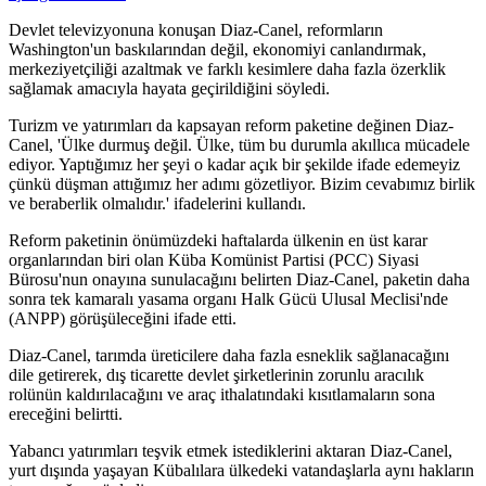
Devlet televizyonuna konuşan Diaz-Canel, reformların
Washington'un baskılarından değil, ekonomiyi canlandırmak,
merkeziyetçiliği azaltmak ve farklı kesimlere daha fazla özerklik
sağlamak amacıyla hayata geçirildiğini söyledi.
Turizm ve yatırımları da kapsayan reform paketine değinen Diaz-
Canel, 'Ülke durmuş değil. Ülke, tüm bu durumla akıllıca mücadele
ediyor. Yaptığımız her şeyi o kadar açık bir şekilde ifade edemeyiz
çünkü düşman attığımız her adımı gözetliyor. Bizim cevabımız birlik
ve beraberlik olmalıdır.' ifadelerini kullandı.
Reform paketinin önümüzdeki haftalarda ülkenin en üst karar
organlarından biri olan Küba Komünist Partisi (PCC) Siyasi
Bürosu'nun onayına sunulacağını belirten Diaz-Canel, paketin daha
sonra tek kamaralı yasama organı Halk Gücü Ulusal Meclisi'nde
(ANPP) görüşüleceğini ifade etti.
Diaz-Canel, tarımda üreticilere daha fazla esneklik sağlanacağını
dile getirerek, dış ticarette devlet şirketlerinin zorunlu aracılık
rolünün kaldırılacağını ve araç ithalatındaki kısıtlamaların sona
ereceğini belirtti.
Yabancı yatırımları teşvik etmek istediklerini aktaran Diaz-Canel,
yurt dışında yaşayan Kübalılara ülkedeki vatandaşlarla aynı hakların