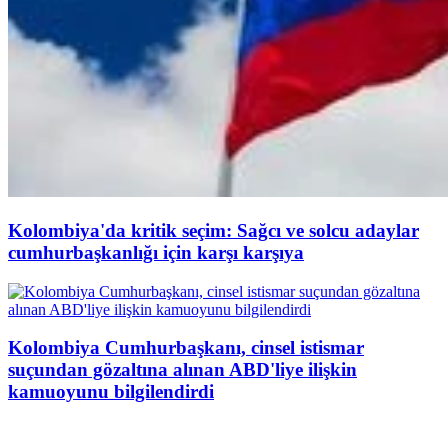
Kolombiya'da kritik seçim: Sağcı ve solcu adaylar
cumhurbaşkanlığı için karşı karşıya
Kolombiya Cumhurbaşkanı, cinsel istismar
suçundan gözaltına alınan ABD'liye ilişkin
kamuoyunu bilgilendirdi