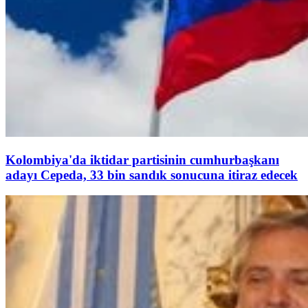
Kolombiya'da iktidar partisinin cumhurbaşkanı
adayı Cepeda, 33 bin sandık sonucuna itiraz edecek