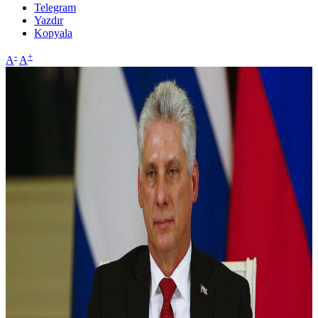
Telegram
Yazdır
Kopyala
-
+
A
A