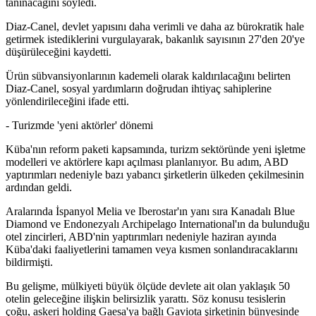
tanınacağını söyledi.
Diaz-Canel, devlet yapısını daha verimli ve daha az bürokratik hale
getirmek istediklerini vurgulayarak, bakanlık sayısının 27'den 20'ye
düşürüleceğini kaydetti.
Ürün sübvansiyonlarının kademeli olarak kaldırılacağını belirten
Diaz-Canel, sosyal yardımların doğrudan ihtiyaç sahiplerine
yönlendirileceğini ifade etti.
- Turizmde 'yeni aktörler' dönemi
Küba'nın reform paketi kapsamında, turizm sektöründe yeni işletme
modelleri ve aktörlere kapı açılması planlanıyor. Bu adım, ABD
yaptırımları nedeniyle bazı yabancı şirketlerin ülkeden çekilmesinin
ardından geldi.
Aralarında İspanyol Melia ve Iberostar'ın yanı sıra Kanadalı Blue
Diamond ve Endonezyalı Archipelago International'ın da bulunduğu
otel zincirleri, ABD'nin yaptırımları nedeniyle haziran ayında
Küba'daki faaliyetlerini tamamen veya kısmen sonlandıracaklarını
bildirmişti.
Bu gelişme, mülkiyeti büyük ölçüde devlete ait olan yaklaşık 50
otelin geleceğine ilişkin belirsizlik yarattı. Söz konusu tesislerin
çoğu, askeri holding Gaesa'ya bağlı Gaviota şirketinin bünyesinde