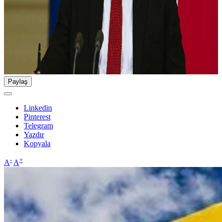
Paylaş
Linkedin
Pinterest
Telegram
Yazdır
Kopyala
-
+
A
A