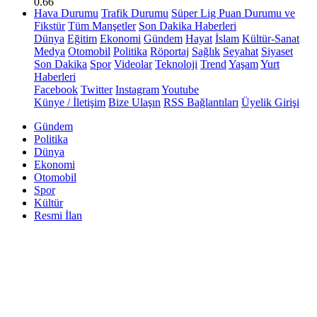
0.66
Hava Durumu
Trafik Durumu
Süper Lig Puan Durumu ve
Fikstür
Tüm Manşetler
Son Dakika Haberleri
Dünya
Eğitim
Ekonomi
Gündem
Hayat
İslam
Kültür-Sanat
Medya
Otomobil
Politika
Röportaj
Sağlık
Seyahat
Siyaset
Son Dakika
Spor
Videolar
Teknoloji
Trend
Yaşam
Yurt
Haberleri
Facebook
Twitter
Instagram
Youtube
Künye / İletişim
Bize Ulaşın
RSS Bağlantıları
Üyelik Girişi
Gündem
Politika
Dünya
Ekonomi
Otomobil
Spor
Kültür
Resmi İlan