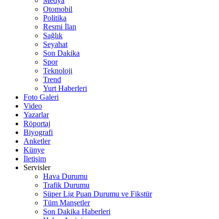
Medya
Otomobil
Politika
Resmi İlan
Sağlık
Seyahat
Son Dakika
Spor
Teknoloji
Trend
Yurt Haberleri
Foto Galeri
Video
Yazarlar
Röportaj
Biyografi
Anketler
Künye
İletişim
Servisler
Hava Durumu
Trafik Durumu
Süper Lig Puan Durumu ve Fikstür
Tüm Manşetler
Son Dakika Haberleri