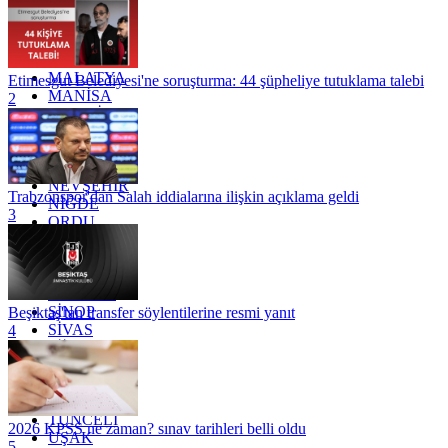
KOCAELİ
KONYA
KÜTAHYA
KİLİS
MALATYA
Etimesgut Belediyesi'ne soruşturma: 44 şüpheliye tutuklama talebi
MANİSA
2
MARDİN
MERSİN
MUĞLA
MUŞ
NEVŞEHİR
Trabzonspor'dan Salah iddialarına ilişkin açıklama geldi
NİĞDE
3
ORDU
OSMANİYE
RİZE
SAKARYA
SAMSUN
SİNOP
Beşiktaş'tan transfer söylentilerine resmi yanıt
SİVAS
4
SİİRT
TEKİRDAĞ
TOKAT
TRABZON
TUNCELİ
2026 KPSS ne zaman? sınav tarihleri belli oldu
UŞAK
5