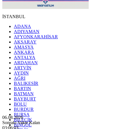
İSTANBUL
ADANA
ADIYAMAN
AFYONKARAHİSAR
AKSARAY
AMASYA
ANKARA
ANTALYA
ARDAHAN
ARTVİN
AYDIN
AĞRI
BALIKESİR
BARTIN
BATMAN
BAYBURT
BOLU
BURDUR
BURSA
06.08.2026
BİLECİK
Sonraki Vakte Kalan
BİNGÖL
03:06:01