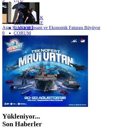
VAN
YALOVA
YOZGAT
ZONGULDAK
ÇANAKKALE
Aşırı Sıcakların İnsani ve Ekonomik Faturası Büyüyor
ÇANKIRI
6
ÇORUM
İSTANBUL
İZMİR
ŞANLIURFA
ŞIRNAK
Yükleniyor...
Son Haberler