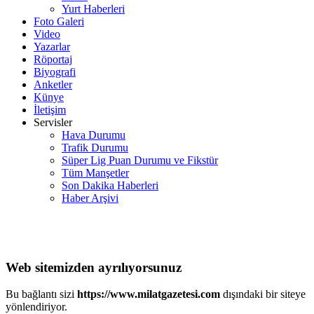
Yurt Haberleri
Foto Galeri
Video
Yazarlar
Röportaj
Biyografi
Anketler
Künye
İletişim
Servisler
Hava Durumu
Trafik Durumu
Süper Lig Puan Durumu ve Fikstür
Tüm Manşetler
Son Dakika Haberleri
Haber Arşivi
Web sitemizden ayrılıyorsunuz
Bu bağlantı sizi
https://www.milatgazetesi.com
dışındaki bir siteye
yönlendiriyor.