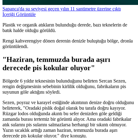
Sapanca'da su seviyesi geçen yılın 11 santimetre üzerine çıktı
İçeriği Görüntüle
Plastik ve organik atıkların bulunduğu derede, bazı teknelerin de
batık halde olduğu görüldü.
Rengi kahverengiye dönen derenin denizle buluştuğu bölge, dronla
görüntülendi.
"Haziran, temmuzda burada aşırı
derecede pis kokular oluyor"
Bölgede 6 yıldır teknesinin bulunduğunu belirten Sercan Sezen,
rengin değişmesinin sebebinin kirlilik olduğunu, fabrikaların pis
suyunun göle aktığını söyledi.
Sezen, poyraz ve karayel estiğinde akıntının denize doğru olduğunu
belirterek, "Oradaki pislik doğal olarak bu tarafa doğru kayıyor.
Rüzgar lodos olduğunda akıntı bu sefer denizden göle geldiği
zamanda burası tertemiz bir görüntü alıyor. Ama oradaki fabrikalar
atık sularını pis sularını salmazlarsa herhangi bir sıkıntı olmuyor.
Yazın sıcaklık arttığı zaman haziran, temmuzda burada aşırı
derecede pis kokular oluyor." diye konuştu.