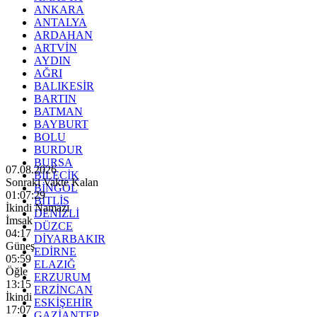
ANKARA
ANTALYA
ARDAHAN
ARTVİN
AYDIN
AĞRI
BALIKESİR
BARTIN
BATMAN
BAYBURT
BOLU
BURDUR
BURSA
07.08.2026
BİLECİK
Sonraki Vakte Kalan
BİNGÖL
01:07:27
BİTLİS
İkindi Namazı
DENİZLİ
İmsak
DÜZCE
04:17
DİYARBAKIR
Güneş
EDİRNE
05:59
ELAZIĞ
Öğle
ERZURUM
13:15
ERZİNCAN
İkindi
ESKİŞEHİR
17:07
GAZİANTEP