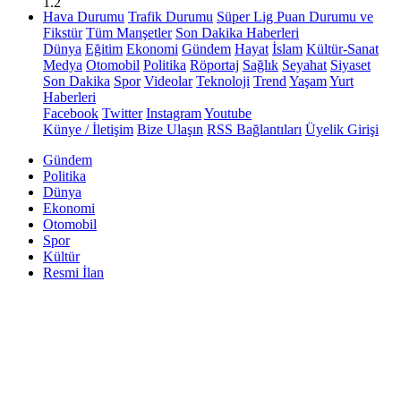
1.2
Hava Durumu
Trafik Durumu
Süper Lig Puan Durumu ve
Fikstür
Tüm Manşetler
Son Dakika Haberleri
Dünya
Eğitim
Ekonomi
Gündem
Hayat
İslam
Kültür-Sanat
Medya
Otomobil
Politika
Röportaj
Sağlık
Seyahat
Siyaset
Son Dakika
Spor
Videolar
Teknoloji
Trend
Yaşam
Yurt
Haberleri
Facebook
Twitter
Instagram
Youtube
Künye / İletişim
Bize Ulaşın
RSS Bağlantıları
Üyelik Girişi
Gündem
Politika
Dünya
Ekonomi
Otomobil
Spor
Kültür
Resmi İlan