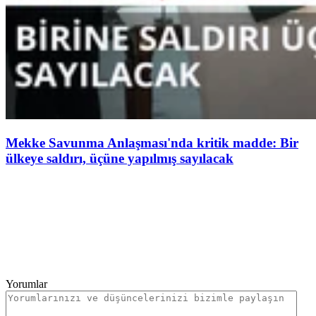
Mekke Savunma Anlaşması'nda kritik madde: Bir
ülkeye saldırı, üçüne yapılmış sayılacak
Yorumlar