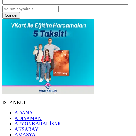
Gönder
İSTANBUL
ADANA
ADIYAMAN
AFYONKARAHİSAR
AKSARAY
AMASYA