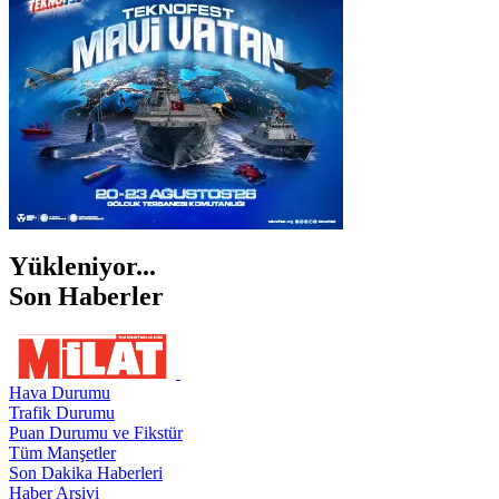
ŞANLIURFA
ŞIRNAK
Yükleniyor...
Son Haberler
Hava Durumu
Trafik Durumu
Puan Durumu ve Fikstür
Tüm Manşetler
Son Dakika Haberleri
Haber Arşivi