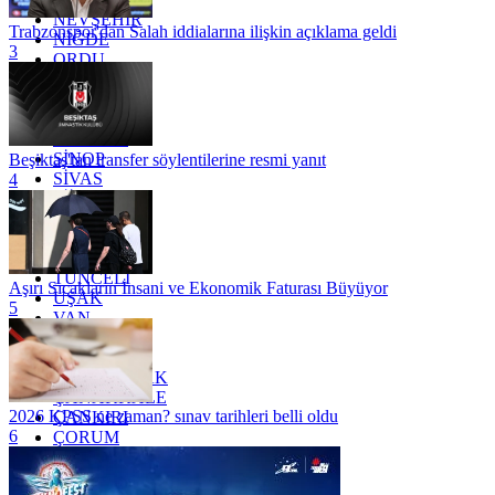
NEVŞEHİR
Trabzonspor'dan Salah iddialarına ilişkin açıklama geldi
NİĞDE
3
ORDU
OSMANİYE
RİZE
SAKARYA
SAMSUN
SİNOP
Beşiktaş'tan transfer söylentilerine resmi yanıt
SİVAS
4
SİİRT
TEKİRDAĞ
TOKAT
TRABZON
TUNCELİ
Aşırı Sıcakların İnsani ve Ekonomik Faturası Büyüyor
UŞAK
5
VAN
YALOVA
YOZGAT
ZONGULDAK
ÇANAKKALE
2026 KPSS ne zaman? sınav tarihleri belli oldu
ÇANKIRI
6
ÇORUM
İSTANBUL
İZMİR