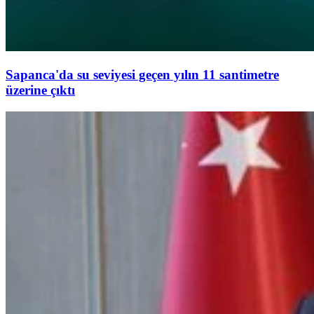
Sapanca'da su seviyesi geçen yılın 11 santimetre
üzerine çıktı