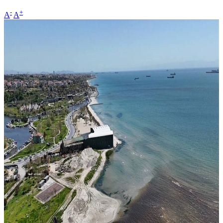
-
+
A
A