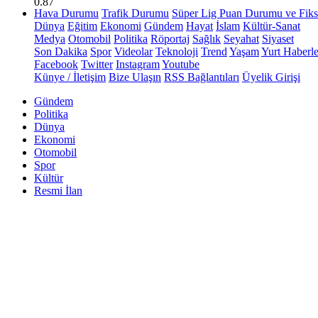
0.87
Hava Durumu
Trafik Durumu
Süper Lig Puan Durumu ve Fiks
Dünya
Eğitim
Ekonomi
Gündem
Hayat
İslam
Kültür-Sanat
Medya
Otomobil
Politika
Röportaj
Sağlık
Seyahat
Siyaset
Son Dakika
Spor
Videolar
Teknoloji
Trend
Yaşam
Yurt Haberle
Facebook
Twitter
Instagram
Youtube
Künye / İletişim
Bize Ulaşın
RSS Bağlantıları
Üyelik Girişi
Gündem
Politika
Dünya
Ekonomi
Otomobil
Spor
Kültür
Resmi İlan