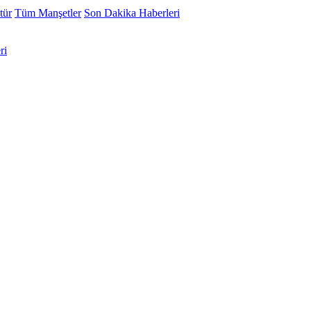
tür
Tüm Manşetler
Son Dakika Haberleri
ri