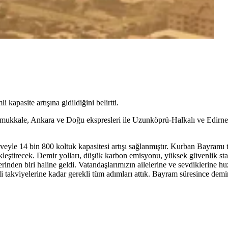
 kapasite artışına gidildiğini belirtti.
ukkale, Ankara ve Doğu ekspresleri ile Uzunköprü-Halkalı ve Edirne-H
veyle 14 bin 800 koltuk kapasitesi artışı sağlanmıştır. Kurban Bayramı ta
kleştirecek. Demir yolları, düşük karbon emisyonu, yüksek güvenlik sta
inden biri haline geldi. Vatandaşlarımızın ailelerine ve sevdiklerine hu
eli takviyelerine kadar gerekli tüm adımları attık. Bayram süresince demi