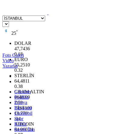
°
25
DOLAR
47,7436
0.18
Foto Galeri
EURO
Video
55,2510
Yazarlar
0.32
STERLİN
64,4811
0.38
GRAM ALTIN
Gündem
6648.99
Politika
2.59
Dünya
BİST100
Ekonomi
13.779
Otomobil
-14
Spor
BITCOIN
Kültür
64.960,21
Resmi İlan