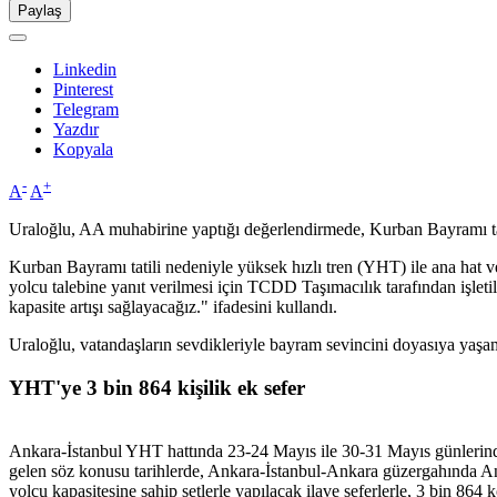
Paylaş
Linkedin
Pinterest
Telegram
Yazdır
Kopyala
-
+
A
A
Uraloğlu, AA muhabirine yaptığı değerlendirmede, Kurban Bayramı tatili
Kurban Bayramı tatili nedeniyle yüksek hızlı tren (YHT) ile ana hat ve
yolcu talebine yanıt verilmesi için TCDD Taşımacılık tarafından işleti
kapasite artışı sağlayacağız." ifadesini kullandı.
Uraloğlu, vatandaşların sevdikleriyle bayram sevincini doyasıya yaşama
YHT'ye 3 bin 864 kişilik ek sefer
Ankara-İstanbul YHT hattında 23-24 Mayıs ile 30-31 Mayıs günlerinde
gelen söz konusu tarihlerde, Ankara-İstanbul-Ankara güzergahında Ank
yolcu kapasitesine sahip setlerle yapılacak ilave seferlerle, 3 bin 864