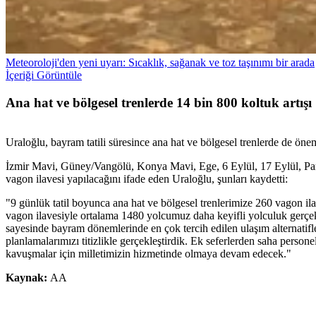
Meteoroloji'den yeni uyarı: Sıcaklık, sağanak ve toz taşınımı bir arada
İçeriği Görüntüle
Ana hat ve bölgesel trenlerde 14 bin 800 koltuk artışı
Uraloğlu, bayram tatili süresince ana hat ve bölgesel trenlerde de önemli
İzmir Mavi, Güney/Vangölü, Konya Mavi, Ege, 6 Eylül, 17 Eylül, Pam
vagon ilavesi yapılacağını ifade eden Uraloğlu, şunları kaydetti:
"9 günlük tatil boyunca ana hat ve bölgesel trenlerimize 260 vagon ila
vagon ilavesiyle ortalama 1480 yolcumuz daha keyifli yolculuk gerçe
sayesinde bayram dönemlerinde en çok tercih edilen ulaşım alternatifler
planlamalarımızı titizlikle gerçekleştirdik. Ek seferlerden saha person
kavuşmalar için milletimizin hizmetinde olmaya devam edecek."
Kaynak:
AA