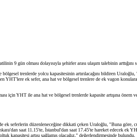
nin 9 gün olması dolayısıyla şehirler arası ulaşım talebinin arttığını s
 bölgesel trenlerde yolcu kapasitesinin artırılacağını bildiren Uraloğlu
len YHT'lere ek sefer, ana hat ve bölgesel trenlere de ek vagon konular
sı için YHT ile ana hat ve bölgesel trenlerde kapasite artışına önem ver
 ek seferlerin düzenleneceğine dikkati çeken Uraloğlu, "Buna göre, c
ara'dan saat 11.15'te, İstanbul'dan saat 17.45'te hareket edecek ek Y
 koltuk kapasitesi artışı sağlamış olacağız." değerlendirmesinde bulundu.