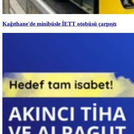
Kağıthane'de minibüsle İETT otobüsü çarpıştı