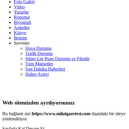
Foto Galeri
Video
Yazarlar
Röportaj
Biyografi
Anketler
Künye
İletişim
Servisler
Hava Durumu
Trafik Durumu
Süper Lig Puan Durumu ve Fikstür
Tüm Manşetler
Son Dakika Haberleri
Haber Arşivi
Web sitemizden ayrılıyorsunuz
Bu bağlantı sizi
https://www.milatgazetesi.com
dışındaki bir siteye
yönlendiriyor.
Sayfada Kal
Devam Et