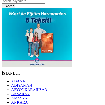
Gönder
İSTANBUL
ADANA
ADIYAMAN
AFYONKARAHİSAR
AKSARAY
AMASYA
ANKARA