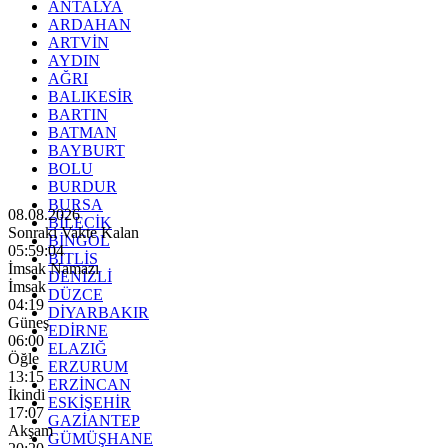
ANTALYA
ARDAHAN
ARTVİN
AYDIN
AĞRI
BALIKESİR
BARTIN
BATMAN
BAYBURT
BOLU
BURDUR
BURSA
08.08.2026
BİLECİK
Sonraki Vakte Kalan
BİNGÖL
05:59:02
BİTLİS
İmsak Namazı
DENİZLİ
İmsak
DÜZCE
04:19
DİYARBAKIR
Güneş
EDİRNE
06:00
ELAZIĞ
Öğle
ERZURUM
13:15
ERZİNCAN
İkindi
ESKİŞEHİR
17:07
GAZİANTEP
Akşam
GÜMÜŞHANE