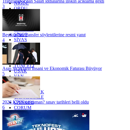
Trabzonspor'dan Salah iddialarına ilişkin açıklama geldi
NİĞDE
3
ORDU
OSMANİYE
RİZE
SAKARYA
SAMSUN
SİNOP
Beşiktaş'tan transfer söylentilerine resmi yanıt
SİVAS
4
SİİRT
TEKİRDAĞ
TOKAT
TRABZON
TUNCELİ
Aşırı Sıcakların İnsani ve Ekonomik Faturası Büyüyor
UŞAK
5
VAN
YALOVA
YOZGAT
ZONGULDAK
ÇANAKKALE
2026 KPSS ne zaman? sınav tarihleri belli oldu
ÇANKIRI
6
ÇORUM
İSTANBUL
İZMİR
ŞANLIURFA
ŞIRNAK