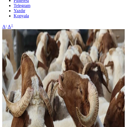
Pinterest
Telegram
Yazdır
Kopyala
-
+
A
A