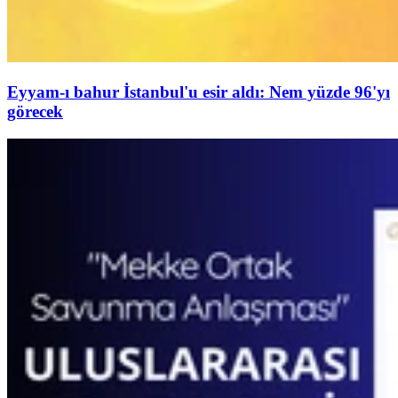
Eyyam-ı bahur İstanbul'u esir aldı: Nem yüzde 96'yı
görecek