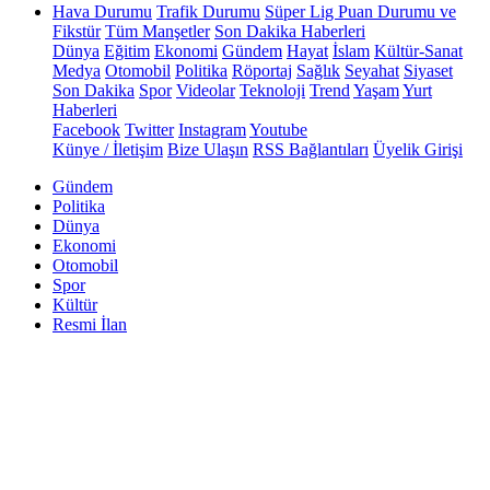
Hava Durumu
Trafik Durumu
Süper Lig Puan Durumu ve
Fikstür
Tüm Manşetler
Son Dakika Haberleri
Dünya
Eğitim
Ekonomi
Gündem
Hayat
İslam
Kültür-Sanat
Medya
Otomobil
Politika
Röportaj
Sağlık
Seyahat
Siyaset
Son Dakika
Spor
Videolar
Teknoloji
Trend
Yaşam
Yurt
Haberleri
Facebook
Twitter
Instagram
Youtube
Künye / İletişim
Bize Ulaşın
RSS Bağlantıları
Üyelik Girişi
Gündem
Politika
Dünya
Ekonomi
Otomobil
Spor
Kültür
Resmi İlan