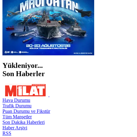
Yükleniyor...
Son Haberler
Hava Durumu
Trafik Durumu
Puan Durumu ve Fikstür
Tüm Manşetler
Son Dakika Haberleri
Haber Arşivi
RSS