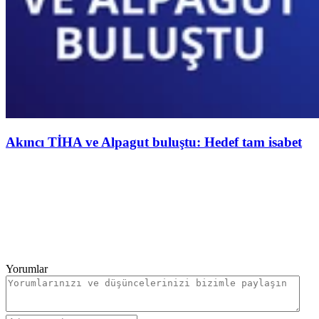
Akıncı TİHA ve Alpagut buluştu: Hedef tam isabet
Yorumlar