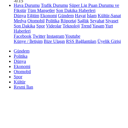
-0.15
Hava Durumu
Trafik Durumu
Süper Lig Puan Durumu ve
Fikstür
Tüm Manşetler
Son Dakika Haberleri
Dünya
Eğitim
Ekonomi
Gündem
Hayat
İslam
Kültür-Sanat
Medya
Otomobil
Politika
Röportaj
Sağlık
Seyahat
Siyaset
Son Dakika
Spor
Videolar
Teknoloji
Trend
Yaşam
Yurt
Haberleri
Facebook
Twitter
Instagram
Youtube
Künye / İletişim
Bize Ulaşın
RSS Bağlantıları
Üyelik Girişi
Gündem
Politika
Dünya
Ekonomi
Otomobil
Spor
Kültür
Resmi İlan