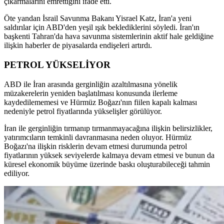
çıkarmalarını emrettiğini ifade etti.
Öte yandan İsrail Savunma Bakanı Yisrael Katz, İran'a yeni
saldırılar için ABD'den yeşil ışık beklediklerini söyledi. İran'ın
başkenti Tahran'da hava savunma sistemlerinin aktif hale geldiğine
ilişkin haberler de piyasalarda endişeleri artırdı.
PETROL YÜKSELİYOR
ABD ile İran arasında gerginliğin azaltılmasına yönelik
müzakerelerin yeniden başlatılması konusunda ilerleme
kaydedilememesi ve Hürmüz Boğazı'nın fiilen kapalı kalması
nedeniyle petrol fiyatlarında yükselişler görülüyor.
İran ile gerginliğin tırmanıp tırmanmayacağına ilişkin belirsizlikler,
yatırımcıların temkinli davranmasına neden oluyor. Hürmüz
Boğazı'na ilişkin risklerin devam etmesi durumunda petrol
fiyatlarının yüksek seviyelerde kalmaya devam etmesi ve bunun da
küresel ekonomik büyüme üzerinde baskı oluşturabileceği tahmin
ediliyor.