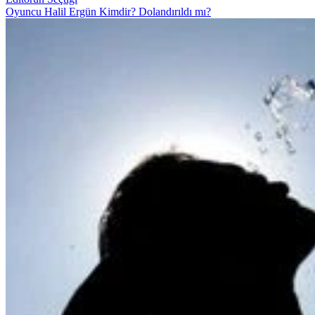
Oyuncu Halil Ergün Kimdir? Dolandırıldı mı?