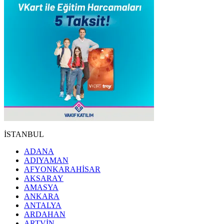
İSTANBUL
ADANA
ADIYAMAN
AFYONKARAHİSAR
AKSARAY
AMASYA
ANKARA
ANTALYA
ARDAHAN
ARTVİN