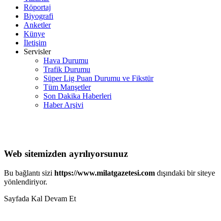
Röportaj
Biyografi
Anketler
Künye
İletişim
Servisler
Hava Durumu
Trafik Durumu
Süper Lig Puan Durumu ve Fikstür
Tüm Manşetler
Son Dakika Haberleri
Haber Arşivi
Web sitemizden ayrılıyorsunuz
Bu bağlantı sizi
https://www.milatgazetesi.com
dışındaki bir siteye
yönlendiriyor.
Sayfada Kal
Devam Et