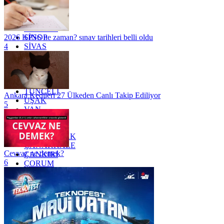
OSMANİYE
RİZE
SAKARYA
SAMSUN
SİNOP
2026 KPSS ne zaman? sınav tarihleri belli oldu
SİVAS
4
SİİRT
TEKİRDAĞ
TOKAT
TRABZON
TUNCELİ
Ankara Kedileri 27 Ülkeden Canlı Takip Ediliyor
UŞAK
5
VAN
YALOVA
YOZGAT
ZONGULDAK
ÇANAKKALE
Cevvaz ne demek?
ÇANKIRI
6
ÇORUM
İSTANBUL
İZMİR
ŞANLIURFA
ŞIRNAK