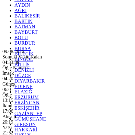
AYDIN
AĞRI
BALIKESİR
BARTIN
BATMAN
BAYBURT
BOLU
BURDUR
BURSA
09.08.2026
BİLECİK
Sonraki Vakte Kalan
BİNGÖL
04:33:36
BİTLİS
Öğle Namazı
DENİZLİ
İmsak
DÜZCE
04:20
DİYARBAKIR
Güneş
EDİRNE
06:01
ELAZIĞ
Öğle
ERZURUM
13:15
ERZİNCAN
İkindi
ESKİŞEHİR
17:06
GAZİANTEP
Akşam
GÜMÜŞHANE
20:19
GİRESUN
Yatsı
HAKKARİ
21:52