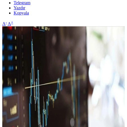
Telegram
Yazdır
Kopyala
-
+
A
A