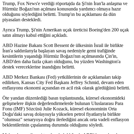
Trump, Fox News'e verdiği röportajda da Şi'nin İran'la anlaşma ve
Hürmüz Boğazı'nın açılması konusunda yardımcı olmaya hazır
olduğunu söylediğini belirtti. Trump'ın bu açıklaması da dün
piyasaları destekledi.
Ayrıca Trump, Şi'nin Amerikan uçak üreticisi Boeing'den 200 uçak
satın almayı kabul ettiğini açıkladı.
ABD Hazine Bakanı Scott Bessent de ülkesinin İsrail ile birlikte
İran'a saldırılarıyla başlayan savaş nedeniyle gemi trafiğinde
kesintilerin yaşandığı Hürmüz Boğazı'nın açılmasında Çin'in,
ABD'den daha fazla çıkarı olduğunu, bu yüzden Washington'a
destek vereceklerine inandığını belirtti.
ABD Merkez Bankası (Fed) yetkililerinin de açıklamaları takip
edilirken, Kansas City Fed Başkanı Jeffrey Schmid, devam eden
enflasyonu ekonomi açısından en acil risk olarak gördüğünü belirtti.
Öte yandan düzenlediği basın toplantısında, küresel ekonomideki
gelişmelere ilişkin değerlendirmelerde bulunan Uluslararası Para
Fonu (IMF) Sözcüsü Julie Kozack, küresel ekonominin Orta
Doğu'daki savaş dolayısıyla yükselen petrol fiyatlarıyla birlikte
"olumsuz" senaryoya doğru ilerlediğini ancak orta vadeli enflasyon
beklentilerinin çıpalanmış durumda olduğunu söyledi.