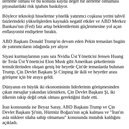
ilerleme olması ve bu konuda kayda değer bir ilerleme olmaması
piyasalardaki risk iştahını baskılıyor.
Böylece teknoloji hisselerine yönelik yatırımcı coşkusu yerini tahvil
faizlerindeki yükselişlerden kaynaklı negatif etkiler ve ABD Merkez
Bankası'nın (Fed) faiz artışı beklentilerinin güçlenmesine yol açan
enflasyonist endişelere bıraktı.
ABD Başkanı Donald Trump'ın devam eden Pekin temasları bugün
de yatırımcıların odağında yer alıyor
Siyasi kurmaylarının yanı sıra Nvidia Üst Yöneticisi Jensen Huang
ile Tesla Üst Yöneticisi Elon Musk gibi Amerikan şirketlerinin
temsilcilerinden oluşan geniş bir heyetle Çin'de temaslarda bulunan
Trump, Çin Devlet Başkanı Şi Cinping ile ikili ve heyetler arası
görüşme için bir araya geldi.
Dünyanın en büyük iki ekonomisinin liderlerinin görüşmesinden
çıkan mesajlar yakından izlenirken, Çin Devlet Başkanı Şi, iki
ülkenin rakip değil ortak olması gerektiğini ifade etti.
İran konusunda ise Beyaz Saray, ABD Başkanı Trump ve Çin
Devlet Başkanı Şi'nin, Hürmüz Boğazı'nın açık kalması ve "İran'ın
asla nükleer silaha sahip olmaması" konusunda mutabık kaldığını
açıkladı.