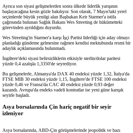
Ayrıca son siyasi gelişmelerden sonra ülkede liderlik yarışının
başlayacağına kesin gözle bakılıyor. Son olarak, 7 Mayıs'taki yerel
seçimlerde büyük yenilgi alan Başbakan Keir Starmer'a istifa
çağrısında bulunan Sağlık Bakanı Wes Streeting de hükümetteki
görevinden ayrıldığını duyurdu.
Wes Streeting'in Starmer'a karşı İşçi Partisi liderliği için aday olmayı
planladığı gündeme gelmesine rağmen kendisi mektubunda resmi bir
adaylık açıklamasında bulunmadı.
İngiltere'deki siyasi belirsizliklerin etkisiyle sterlin/dolar paritesi
yüzde 0,4 azalışla 1,3350'de seyrediyor.
Bu gelişmelerle, Almanya'da DAX 40 endeksi yüzde 1,32, İtalya'da
FTSE MIB 30 endeksi yüzde 1,15, İngiltere'de FTSE 100 endeksi
yüzde 0,46 ve Fransa'da CAC 40 endeksi yüzde 0,93 değer
kazandı. Avrupa'da endeks vadeli kontratlar ise yeni güne karışık
seyirle başladı.
Asya borsalarında Çin hariç negatif bir seyir
izleniyor
Asya borsalarında, ABD-Çin görüşmelerinde jeopolitik ve bazı