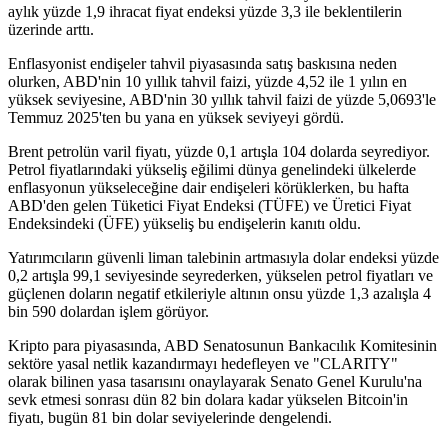
aylık yüzde 1,9 ihracat fiyat endeksi yüzde 3,3 ile beklentilerin
üzerinde arttı.
Enflasyonist endişeler tahvil piyasasında satış baskısına neden
olurken, ABD'nin 10 yıllık tahvil faizi, yüzde 4,52 ile 1 yılın en
yüksek seviyesine, ABD'nin 30 yıllık tahvil faizi de yüzde 5,0693'le
Temmuz 2025'ten bu yana en yüksek seviyeyi gördü.
Brent petrolün varil fiyatı, yüzde 0,1 artışla 104 dolarda seyrediyor.
Petrol fiyatlarındaki yükseliş eğilimi dünya genelindeki ülkelerde
enflasyonun yükseleceğine dair endişeleri körüklerken, bu hafta
ABD'den gelen Tüketici Fiyat Endeksi (TÜFE) ve Üretici Fiyat
Endeksindeki (ÜFE) yükseliş bu endişelerin kanıtı oldu.
Yatırımcıların güvenli liman talebinin artmasıyla dolar endeksi yüzde
0,2 artışla 99,1 seviyesinde seyrederken, yükselen petrol fiyatları ve
güçlenen doların negatif etkileriyle altının onsu yüzde 1,3 azalışla 4
bin 590 dolardan işlem görüyor.
Kripto para piyasasında, ABD Senatosunun Bankacılık Komitesinin
sektöre yasal netlik kazandırmayı hedefleyen ve "CLARITY"
olarak bilinen yasa tasarısını onaylayarak Senato Genel Kurulu'na
sevk etmesi sonrası dün 82 bin dolara kadar yükselen Bitcoin'in
fiyatı, bugün 81 bin dolar seviyelerinde dengelendi.