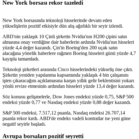
New York borsası rekor tazeledi
New York borsasında teknoloji hisselerinde devam eden
yükselişlerin pozitif etkisiyle dün alış ağırlıklı bir seyir izlendi.
ABD'nin yaklaşık 10 Çinli şirketin Nvidia'nın H200 çipini satın
almasına onay verdiğine dair haberlerin ardında Nvidia'nın hisseleri
yüzde 4,4 değer kazandı. Çin'in Boeing'den 200 uçak satın
alacağına yönelik haberlere rağmen Boeing hisseleri günü yüzde 4,7
kayıpla tamamladı.
Teknoloji şirketleri arasında Cisco hisselerindeki yükseliş öne çıktı.
Şirketin yeniden yapılanma kapsamında yaklaşık 4 bin çalışanını
işten çıkaracağını açıklamasına karşın yıllık gelir beklentisini yukarı
yönlü revize etmesinin ardından hisseleri yüzde 13,4 değer kazandı.
Söz konusu gelişmelerle, Dow Jones endeksi yüzde 0,75, S&P 500
endeksi yüzde 0,77 ve Nasdaq endeksi yüzde 0,88 değer kazandı.
S&P 500 endeksi, 7.517,12 puanla, Nasdaq endeksi 26.707,14
puanla rekor kırdı. ABD'de endeks vadeli kontratlar ise yeni güne
negatif seyirle başladı.
Avrupa borsaları pozitif seyretti