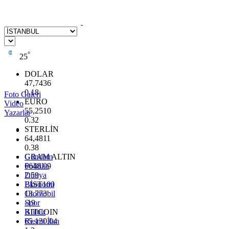
°
25
DOLAR
47,7436
0.18
Foto Galeri
EURO
Video
55,2510
Yazarlar
0.32
STERLİN
64,4811
0.38
GRAM ALTIN
Gündem
6648.99
Politika
2.59
Dünya
BİST100
Ekonomi
13.773
Otomobil
-19
Spor
BITCOIN
Kültür
65.130,04
Resmi İlan