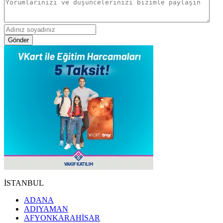
Gönder
İSTANBUL
ADANA
ADIYAMAN
AFYONKARAHİSAR