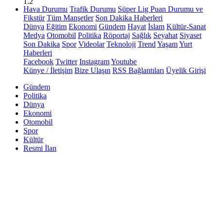
1.2
Hava Durumu
Trafik Durumu
Süper Lig Puan Durumu ve
Fikstür
Tüm Manşetler
Son Dakika Haberleri
Dünya
Eğitim
Ekonomi
Gündem
Hayat
İslam
Kültür-Sanat
Medya
Otomobil
Politika
Röportaj
Sağlık
Seyahat
Siyaset
Son Dakika
Spor
Videolar
Teknoloji
Trend
Yaşam
Yurt
Haberleri
Facebook
Twitter
Instagram
Youtube
Künye / İletişim
Bize Ulaşın
RSS Bağlantıları
Üyelik Girişi
Gündem
Politika
Dünya
Ekonomi
Otomobil
Spor
Kültür
Resmi İlan