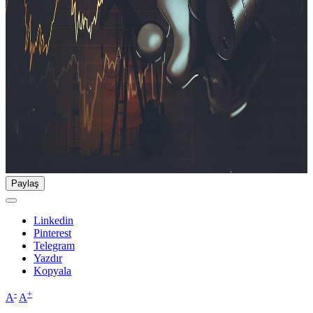
Paylaş
Linkedin
Pinterest
Telegram
Yazdır
Kopyala
-
+
A
A