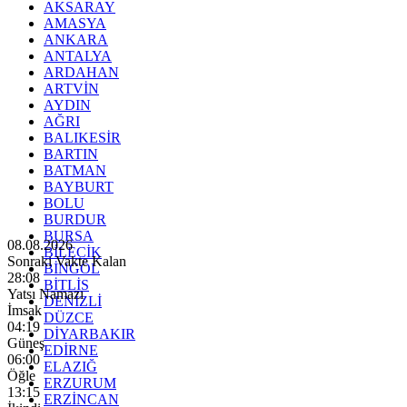
AKSARAY
AMASYA
ANKARA
ANTALYA
ARDAHAN
ARTVİN
AYDIN
AĞRI
BALIKESİR
BARTIN
BATMAN
BAYBURT
BOLU
BURDUR
BURSA
08.08.2026
BİLECİK
Sonraki Vakte Kalan
BİNGÖL
28:06
BİTLİS
Yatsı Namazı
DENİZLİ
İmsak
DÜZCE
04:19
DİYARBAKIR
Güneş
EDİRNE
06:00
ELAZIĞ
Öğle
ERZURUM
13:15
ERZİNCAN