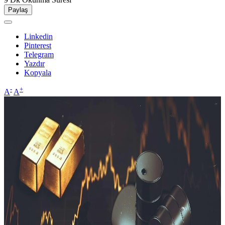
Paylaş
Linkedin
Pinterest
Telegram
Yazdır
Kopyala
-
+
A
A