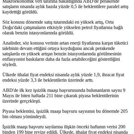
Makroekonomik veri tarafına bakıldığında ABD'de perakende
satışların nisanda aylık bazda yüzde 0,5 ile beklentilere paralel artış
kaydettiği görüldü.
Söz konusu dönemde satış tutarındaki en yüksek artış, Orta
Doğu'daki çatışmaların etkisiyle yükselen petrol fiyatlarına bağlı
olarak benzin istasyonlarında görüldü.
Analistler, söz konusu verinin artan enerji fiyatlarına karşın tüketici
talebinin devam ettiğini ortaya koyduğunu ancak perakende
satışlarda en yüksek artışın benzin istasyonlarında görülmesinin
enflasyonist baskıların daha da fazla artabileceğini gösterdiğini
söyledi.
Ülkede ithalat fiyat endeksi nisanda aylık yüzde 1,9, ihracat fiyat
endeksi yüzde 3,3 ile beklentilerin üzerinde arttı.
ABD'de ilk kez işsizlik maaşı başvurusunda bulunanların sayısı 9
Mayıs ile biten haftada 211 bine çıkarak piyasa beklentilerinin
üzerinde gerçekleşti.
Piyasa beklentisi, işsizlik maaşı başvuru sayısının bu dönemde 205
bin olması yönündeydi.
İşsizlik maaşı başvuru sayılarına ilişkin önceki haftanın verisi 200
binden 199 bine revize edildi. Ülkede, ithalat fiyat endeksi nisanda