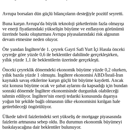
Avrupa borsaları dün güçlü bilançoların desteğiyle pozitif seyretti.
Buna karşın Avrupa'da büyük teknoloji şirketlerinin fazla olmayışı
ve enerji fiyatlarındaki yükselişin büyüme ve enflasyon görünümü
üzerinde baskı oluşturması Avrupa piyasalarındaki risk algısının
devam etmesine neden oluyor.
Öte yandan İngiltere'de 1. çeyrek Gayri Safi Yurt İçi Hasıla önceki
çeyreğe göre yüzde 0,6 ile beklentiler dahilinde gerçekleşirken,
yıllık yüzde 1,1 ile beklentilerin üzerinde gerçekleşti.
Önceki çeyreklik dönemdeki ekonomik büyüme yüzde 0,2 olurken,
yıllık bazda yüzde 1 olmuştu. İngiltere ekonomisi ABD/İsrail-İran
kaynaklı savaş etkilerine karşın güçlü bir büyüme kaydetti. Ancak
söz konusu büyüme ocak ve şubat aylarını da kapsadığı için bundan
sonraki dönemde İngiltere ekonomisinde durgunluk olabileceği
tahmin ediliyor. İngiltere'nin enerji tedariki konusunda dışarıya
yoğun bir şekilde bağlı olmasının ülke ekonomisini kırılgan hale
getirebileceği öngörülüyor.
Ülkede tahvil faizlerindeki sert yükseliş de mortgage piyasasında
faizlerin artmasına sebep oldu. Bu durumun ekonomik büyümeyi
baskılayacağına dair beklentiler bulunuyor.