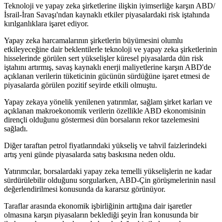
Teknoloji ve yapay zeka şirketlerine ilişkin iyimserliğe karşın ABD/
İsrail-İran Savaşı'ndan kaynaklı etkiler piyasalardaki risk iştahında
kırılganlıklara işaret ediyor.
Yapay zeka harcamalarının şirketlerin büyümesini olumlu
etkileyeceğine dair beklentilerle teknoloji ve yapay zeka şirketlerinin
hisselerinde görülen sert yükselişler küresel piyasalarda dün risk
iştahını artırmış, savaş kaynaklı enerji maliyetlerine karşın ABD'de
açıklanan verilerin tüketicinin gücünün sürdüğüne işaret etmesi de
piyasalarda görülen pozitif seyirde etkili olmuştu.
Yapay zekaya yönelik yenilenen yatırımlar, sağlam şirket karları ve
açıklanan makroekonomik verilerin özellikle ABD ekonomisinin
dirençli olduğunu göstermesi dün borsaların rekor tazelemesini
sağladı.
Diğer taraftan petrol fiyatlarındaki yükseliş ve tahvil faizlerindeki
artış yeni günde piyasalarda satış baskısına neden oldu.
Yatırımcılar, borsalardaki yapay zeka temelli yükselişlerin ne kadar
sürdürülebilir olduğunu sorgularken, ABD-Çin görüşmelerinin nasıl
değerlendirilmesi konusunda da kararsız görünüyor.
Taraflar arasında ekonomik işbirliğinin arttığına dair işaretler
olmasına karşın piyasaların beklediği şeyin İran konusunda bir