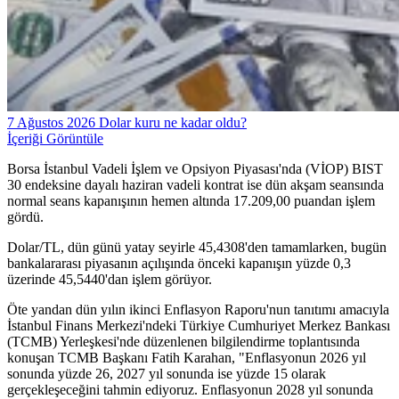
7 Ağustos 2026 Dolar kuru ne kadar oldu?
İçeriği Görüntüle
Borsa İstanbul Vadeli İşlem ve Opsiyon Piyasası'nda (VİOP) BIST
30 endeksine dayalı haziran vadeli kontrat ise dün akşam seansında
normal seans kapanışının hemen altında 17.209,00 puandan işlem
gördü.
Dolar/TL, dün günü yatay seyirle 45,4308'den tamamlarken, bugün
bankalararası piyasanın açılışında önceki kapanışın yüzde 0,3
üzerinde 45,5440'dan işlem görüyor.
Öte yandan dün yılın ikinci Enflasyon Raporu'nun tanıtımı amacıyla
İstanbul Finans Merkezi'ndeki Türkiye Cumhuriyet Merkez Bankası
(TCMB) Yerleşkesi'nde düzenlenen bilgilendirme toplantısında
konuşan TCMB Başkanı Fatih Karahan, "Enflasyonun 2026 yıl
sonunda yüzde 26, 2027 yıl sonunda ise yüzde 15 olarak
gerçekleşeceğini tahmin ediyoruz. Enflasyonun 2028 yıl sonunda