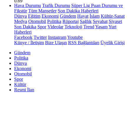
0.69
Hava Durumu
Trafik Durumu
Süper Lig Puan Durumu ve
Fikstür
Tüm Manşetler
Son Dakika Haberleri
Dünya
Eğitim
Ekonomi
Gündem
Hayat
İslam
Kültür-Sanat
Medya
Otomobil
Politika
Röportaj
Sağlık
Seyahat
Siyaset
Son Dakika
Spor
Videolar
Teknoloji
Trend
Yaşam
Yurt
Haberleri
Facebook
Twitter
Instagram
Youtube
Künye / İletişim
Bize Ulaşın
RSS Bağlantıları
Üyelik Girişi
Gündem
Politika
Dünya
Ekonomi
Otomobil
Spor
Kültür
Resmi İlan