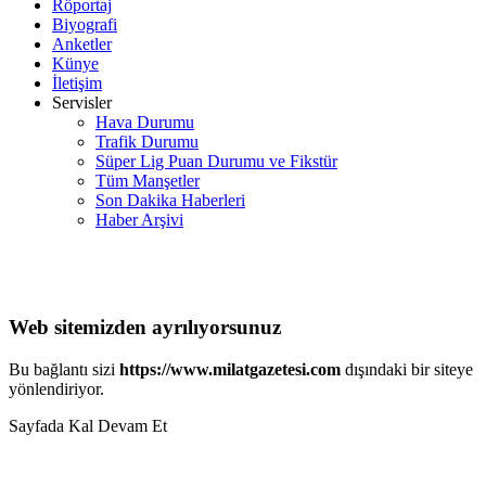
Röportaj
Biyografi
Anketler
Künye
İletişim
Servisler
Hava Durumu
Trafik Durumu
Süper Lig Puan Durumu ve Fikstür
Tüm Manşetler
Son Dakika Haberleri
Haber Arşivi
Web sitemizden ayrılıyorsunuz
Bu bağlantı sizi
https://www.milatgazetesi.com
dışındaki bir siteye
yönlendiriyor.
Sayfada Kal
Devam Et