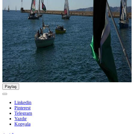
Paylaş
Linkedin
Pinterest
Telegram
Yazdır
Kopyala
-
+