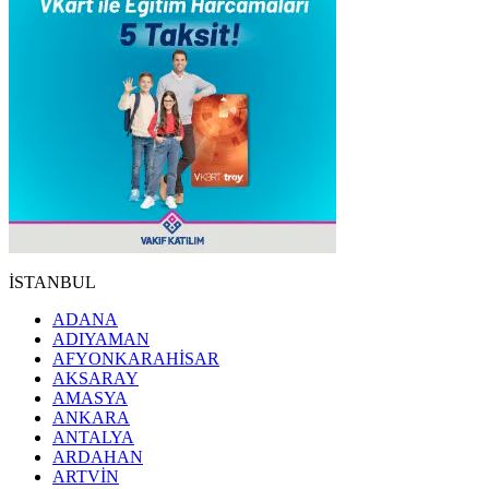
İSTANBUL
ADANA
ADIYAMAN
AFYONKARAHİSAR
AKSARAY
AMASYA
ANKARA
ANTALYA
ARDAHAN
ARTVİN