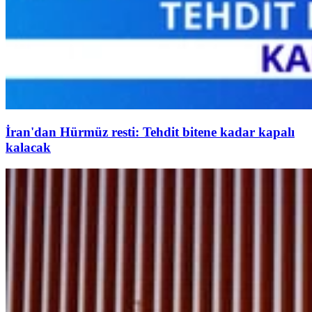
İran'dan Hürmüz resti: Tehdit bitene kadar kapalı
kalacak