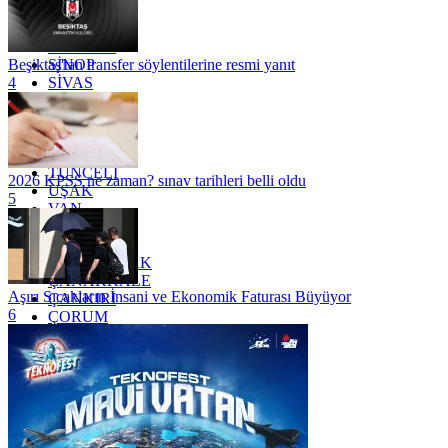
RİZE
SAKARYA
SAMSUN
SİNOP
Beşiktaş'tan transfer söylentilerine resmi yanıt
SİVAS
4
SİİRT
TEKİRDAĞ
TOKAT
TRABZON
TUNCELİ
2026 KPSS ne zaman? sınav tarihleri belli oldu
UŞAK
5
VAN
YALOVA
YOZGAT
ZONGULDAK
ÇANAKKALE
Aşırı Sıcakların İnsani ve Ekonomik Faturası Büyüyor
ÇANKIRI
6
ÇORUM
İSTANBUL
İZMİR
ŞANLIURFA
ŞIRNAK