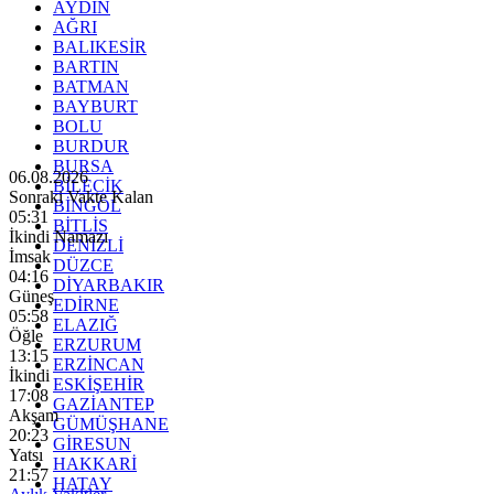
AYDIN
AĞRI
BALIKESİR
BARTIN
BATMAN
BAYBURT
BOLU
BURDUR
BURSA
06.08.2026
BİLECİK
Sonraki Vakte Kalan
BİNGÖL
05:29
BİTLİS
İkindi Namazı
DENİZLİ
İmsak
DÜZCE
04:16
DİYARBAKIR
Güneş
EDİRNE
05:58
ELAZIĞ
Öğle
ERZURUM
13:15
ERZİNCAN
İkindi
ESKİŞEHİR
17:08
GAZİANTEP
Akşam
GÜMÜŞHANE
20:23
GİRESUN
Yatsı
HAKKARİ
21:57
HATAY