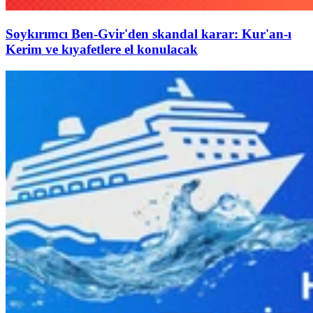
Soykırımcı Ben-Gvir'den skandal karar: Kur'an-ı
Kerim ve kıyafetlere el konulacak