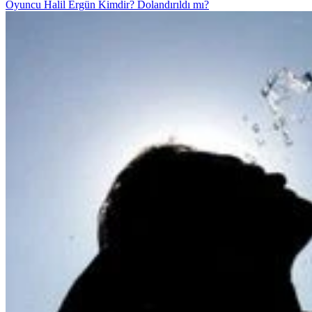
Oyuncu Halil Ergün Kimdir? Dolandırıldı mı?