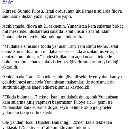
A
A
Küresel Sumud Filosu, İsrail ordusunun uluslararası sularda filoya
saldırısına ilişkin yazılı açıklama yaptı.
Açıklamada, filoya ait 21 teknenin, Yunanistan kara sularına birkaç
mil mesafede, uluslararası sularda İsrail unsurları tarafından
"müdahale edilerek alıkonulduğu" bildirildi.
"Müdahale sırasında filoda yer alan Tam Tam isimli tekne, İsrail
deniz komandolarının müdahalesi esnasında arızalanmış ve açık
denizde bırakılmıştır." ifadesi kullanılan açıklamada, teknede
bulunan mürettebat ve aktivistlerin sağlık durumlarının iyi olduğu
aktarıldı.
Açıklamada, Tam Tam teknesinin güvenli şekilde en yakın karaya
çekilebilmesi amacıyla Yunanistan makamları ile görüşmelerin
sürdürüldüğüne işaret edilerek şunlar kaydedildi:
"Filoda bulunan 17 tekne, İsrail müdahalesini aşarak Yunanistan
kara sularına giriş yapmayı başarmıştır. Filoya ait 14 gemi ise
Yunanistan kara sularına doğru seyir halinde olup gelişmeler
yakından takip edilmektedir."
Öte yandan, İsrail Dışişleri Bakanlığı "20'den fazla tekneden
yaklaşık 175 aktivistin" alıkonulduğunu bildirdi.