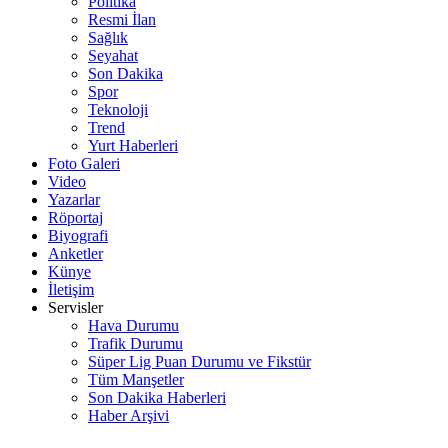
Politika
Resmi İlan
Sağlık
Seyahat
Son Dakika
Spor
Teknoloji
Trend
Yurt Haberleri
Foto Galeri
Video
Yazarlar
Röportaj
Biyografi
Anketler
Künye
İletişim
Servisler
Hava Durumu
Trafik Durumu
Süper Lig Puan Durumu ve Fikstür
Tüm Manşetler
Son Dakika Haberleri
Haber Arşivi