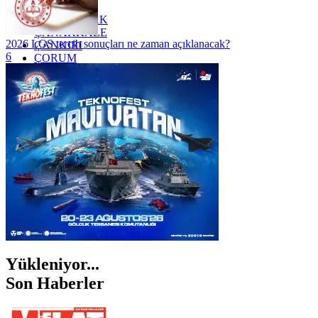
YOZGAT
ZONGULDAK
ÇANAKKALE
2026 LGS tercih sonuçları ne zaman açıklanacak?
ÇANKIRI
6
ÇORUM
İSTANBUL
İZMİR
ŞANLIURFA
ŞIRNAK
Yükleniyor...
Son Haberler