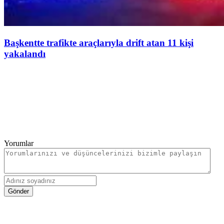
Başkentte trafikte araçlarıyla drift atan 11 kişi
yakalandı
Yorumlar
Gönder