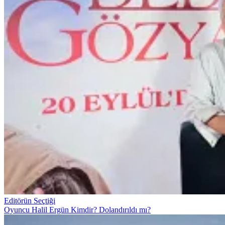
Editörün Seçtiği
Oyuncu Halil Ergün Kimdir? Dolandırıldı mı?