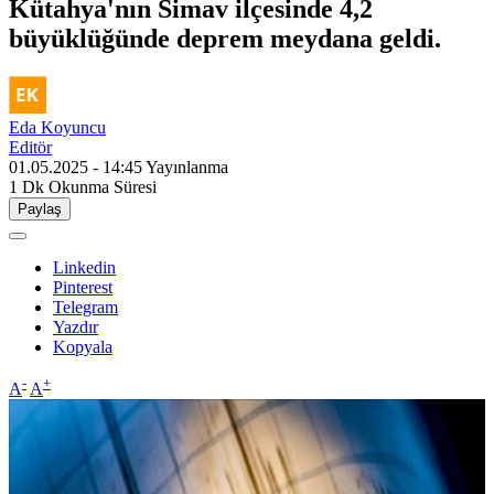
Kütahya'nın Simav ilçesinde 4,2
büyüklüğünde deprem meydana geldi.
Eda Koyuncu
Editör
01.05.2025 - 14:45
Yayınlanma
1 Dk
Okunma Süresi
Paylaş
Linkedin
Pinterest
Telegram
Yazdır
Kopyala
-
+
A
A