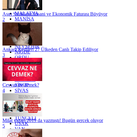
KÜTAHYA
KİLİS
MALATYA
Aşırı Sıcakların İnsani ve Ekonomik Faturası Büyüyor
MANİSA
2
MARDİN
MERSİN
MUĞLA
MUŞ
NEVŞEHİR
Ankara Kedileri 27 Ülkeden Canlı Takip Ediliyor
NİĞDE
3
ORDU
OSMANİYE
RİZE
SAKARYA
SAMSUN
SİNOP
Cevvaz ne demek?
SİVAS
4
SİİRT
TEKİRDAĞ
TOKAT
TRABZON
TUNCELİ
Milat yazarı 2019 da yazmıştı! Bugün gerçek oluyor
UŞAK
5
VAN
YALOVA