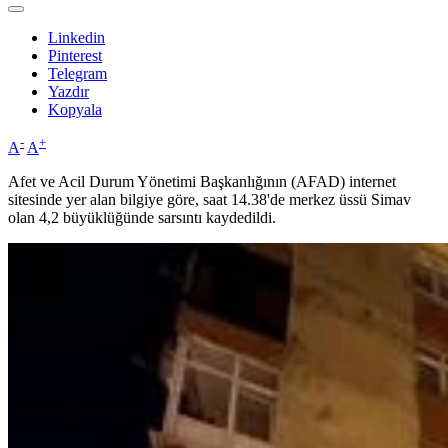
Linkedin
Pinterest
Telegram
Yazdır
Kopyala
-
+
A
A
Afet ve Acil Durum Yönetimi Başkanlığının (AFAD) internet
sitesinde yer alan bilgiye göre, saat 14.38'de merkez üssü Simav
olan 4,2 büyüklüğünde sarsıntı kaydedildi.