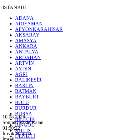
İSTANBUL
ADANA
ADIYAMAN
AFYONKARAHİSAR
AKSARAY
AMASYA
ANKARA
ANTALYA
ARDAHAN
ARTVİN
AYDIN
AĞRI
BALIKESİR
BARTIN
BATMAN
BAYBURT
BOLU
BURDUR
BURSA
10.08.2026
BİLECİK
Sonraki Vakte Kalan
BİNGÖL
01:50:20
BİTLİS
İmsak Namazı
DENİZLİ
İmsak