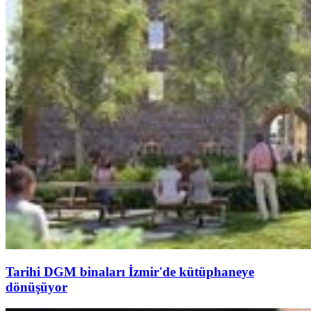
Tarihi DGM binaları İzmir'de kütüphaneye
dönüşüyor