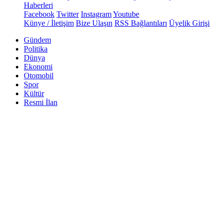
Haberleri
Facebook
Twitter
Instagram
Youtube
Künye / İletişim
Bize Ulaşın
RSS Bağlantıları
Üyelik Girişi
Gündem
Politika
Dünya
Ekonomi
Otomobil
Spor
Kültür
Resmi İlan