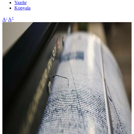
Yazdır
Kopyala
-
+
A
A