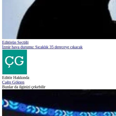
Editörün Seçtiği
İzmir hava durumu: Sıcaklık 35 dereceye çıkacak
Editör Hakkında
Çağrı Gökten
Bunlar da ilginizi çekebilir