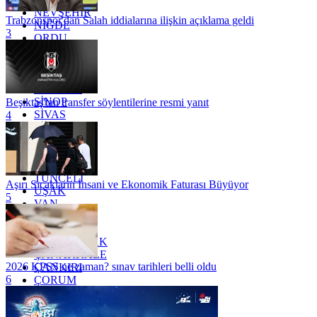
NEVŞEHİR
Trabzonspor'dan Salah iddialarına ilişkin açıklama geldi
NİĞDE
3
ORDU
OSMANİYE
RİZE
SAKARYA
SAMSUN
SİNOP
Beşiktaş'tan transfer söylentilerine resmi yanıt
SİVAS
4
SİİRT
TEKİRDAĞ
TOKAT
TRABZON
TUNCELİ
Aşırı Sıcakların İnsani ve Ekonomik Faturası Büyüyor
UŞAK
5
VAN
YALOVA
YOZGAT
ZONGULDAK
ÇANAKKALE
2026 KPSS ne zaman? sınav tarihleri belli oldu
ÇANKIRI
6
ÇORUM
İSTANBUL
İZMİR