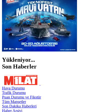
ŞANLIURFA
ŞIRNAK
Yükleniyor...
Son Haberler
Hava Durumu
Trafik Durumu
Puan Durumu ve Fikstür
Tüm Manşetler
Son Dakika Haberleri
Haber Arşivi