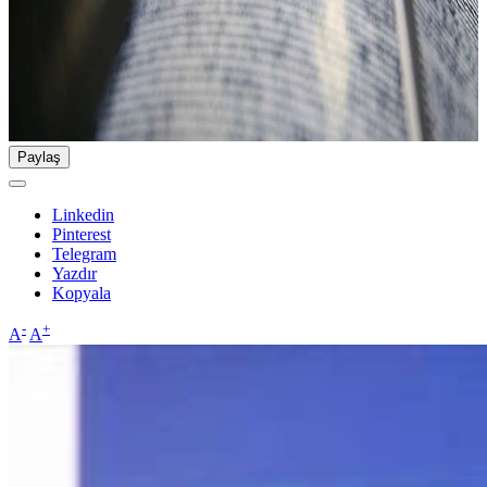
Paylaş
Linkedin
Pinterest
Telegram
Yazdır
Kopyala
-
+
A
A