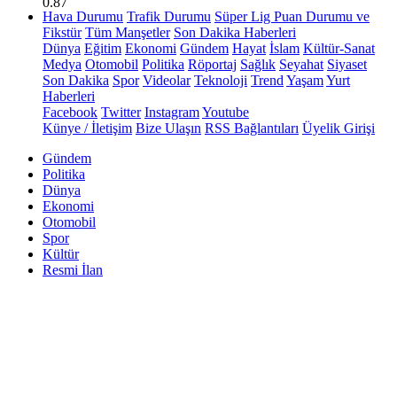
0.87
Hava Durumu
Trafik Durumu
Süper Lig Puan Durumu ve
Fikstür
Tüm Manşetler
Son Dakika Haberleri
Dünya
Eğitim
Ekonomi
Gündem
Hayat
İslam
Kültür-Sanat
Medya
Otomobil
Politika
Röportaj
Sağlık
Seyahat
Siyaset
Son Dakika
Spor
Videolar
Teknoloji
Trend
Yaşam
Yurt
Haberleri
Facebook
Twitter
Instagram
Youtube
Künye / İletişim
Bize Ulaşın
RSS Bağlantıları
Üyelik Girişi
Gündem
Politika
Dünya
Ekonomi
Otomobil
Spor
Kültür
Resmi İlan