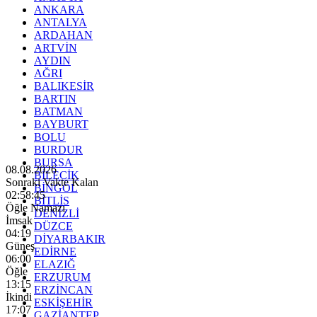
ANKARA
ANTALYA
ARDAHAN
ARTVİN
AYDIN
AĞRI
BALIKESİR
BARTIN
BATMAN
BAYBURT
BOLU
BURDUR
BURSA
08.08.2026
BİLECİK
Sonraki Vakte Kalan
BİNGÖL
02:58:43
BİTLİS
Öğle Namazı
DENİZLİ
İmsak
DÜZCE
04:19
DİYARBAKIR
Güneş
EDİRNE
06:00
ELAZIĞ
Öğle
ERZURUM
13:15
ERZİNCAN
İkindi
ESKİŞEHİR
17:07
GAZİANTEP