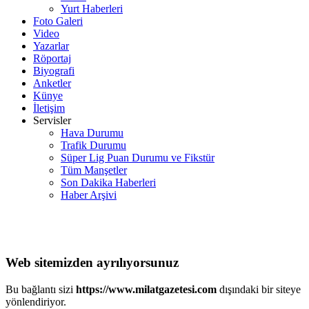
Yurt Haberleri
Foto Galeri
Video
Yazarlar
Röportaj
Biyografi
Anketler
Künye
İletişim
Servisler
Hava Durumu
Trafik Durumu
Süper Lig Puan Durumu ve Fikstür
Tüm Manşetler
Son Dakika Haberleri
Haber Arşivi
Web sitemizden ayrılıyorsunuz
Bu bağlantı sizi
https://www.milatgazetesi.com
dışındaki bir siteye
yönlendiriyor.