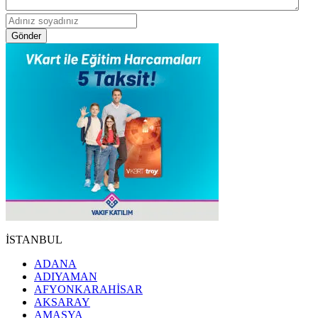
Gönder
İSTANBUL
ADANA
ADIYAMAN
AFYONKARAHİSAR
AKSARAY
AMASYA