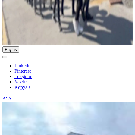
Paylaş
Linkedin
Pinterest
Telegram
Yazdır
Kopyala
-
+
A
A