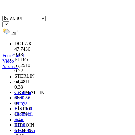
°
28
DOLAR
47,7436
0.18
Foto Galeri
EURO
Video
55,2510
Yazarlar
0.32
STERLİN
64,4811
0.38
GRAM ALTIN
Gündem
6660.55
Politika
0
Dünya
BİST100
Ekonomi
13.779
Otomobil
-14
Spor
BITCOIN
Kültür
64.840,97
Resmi İlan