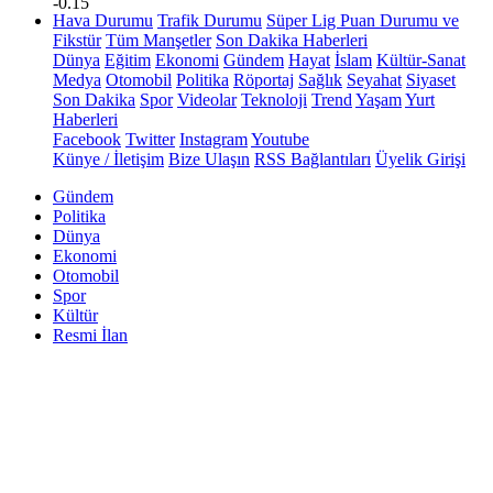
-0.15
Hava Durumu
Trafik Durumu
Süper Lig Puan Durumu ve
Fikstür
Tüm Manşetler
Son Dakika Haberleri
Dünya
Eğitim
Ekonomi
Gündem
Hayat
İslam
Kültür-Sanat
Medya
Otomobil
Politika
Röportaj
Sağlık
Seyahat
Siyaset
Son Dakika
Spor
Videolar
Teknoloji
Trend
Yaşam
Yurt
Haberleri
Facebook
Twitter
Instagram
Youtube
Künye / İletişim
Bize Ulaşın
RSS Bağlantıları
Üyelik Girişi
Gündem
Politika
Dünya
Ekonomi
Otomobil
Spor
Kültür
Resmi İlan