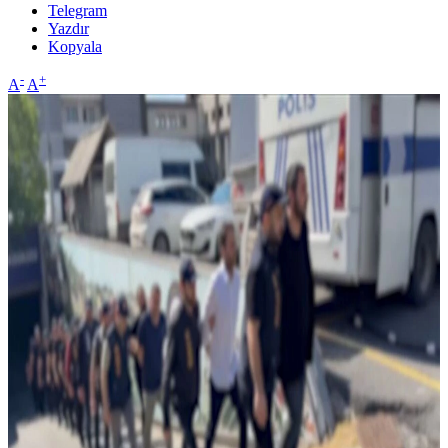
Telegram
Yazdır
Kopyala
-
+
A
A