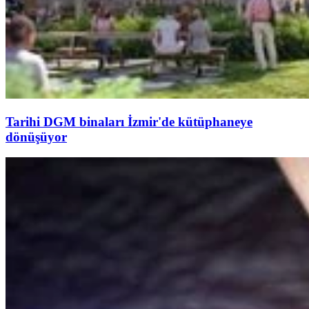
Tarihi DGM binaları İzmir'de kütüphaneye
dönüşüyor