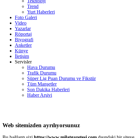
Teknoloji
Trend
Yurt Haberleri
Foto Galeri
Video
Yazarlar
Röportaj
Biyografi
Anketler
Künye
İletişim
Servisler
Hava Durumu
Trafik Durumu
Süper Lig Puan Durumu ve Fikstür
Tüm Manşetler
Son Dakika Haberleri
Haber Arşivi
Web sitemizden ayrılıyorsunuz
Bu bağlantı sizi
https://www.milatgazetesi.com
dışındaki bir siteye