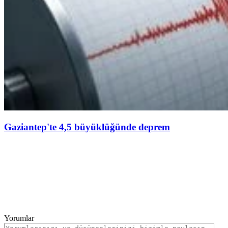
Gaziantep'te 4,5 büyüklüğünde deprem
Yorumlar