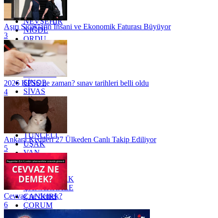
MUĞLA
MUŞ
NEVŞEHİR
Aşırı Sıcakların İnsani ve Ekonomik Faturası Büyüyor
NİĞDE
3
ORDU
OSMANİYE
RİZE
SAKARYA
SAMSUN
SİNOP
2026 KPSS ne zaman? sınav tarihleri belli oldu
SİVAS
4
SİİRT
TEKİRDAĞ
TOKAT
TRABZON
TUNCELİ
Ankara Kedileri 27 Ülkeden Canlı Takip Ediliyor
UŞAK
5
VAN
YALOVA
YOZGAT
ZONGULDAK
ÇANAKKALE
Cevvaz ne demek?
ÇANKIRI
6
ÇORUM
İSTANBUL