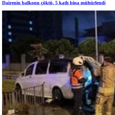
Dairenin balkonu çöktü, 5 katlı bina mühürlendi