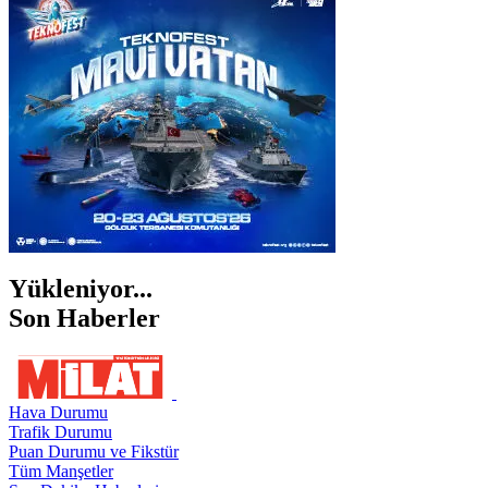
İZMİR
ŞANLIURFA
ŞIRNAK
Yükleniyor...
Son Haberler
Hava Durumu
Trafik Durumu
Puan Durumu ve Fikstür
Tüm Manşetler