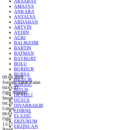
AKSARAY
AMASYA
ANKARA
ANTALYA
ARDAHAN
ARTVİN
AYDIN
AĞRI
BALIKESİR
BARTIN
BATMAN
BAYBURT
BOLU
BURDUR
BURSA
09.08.2026
BİLECİK
Sonraki Vakte Kalan
BİNGÖL
04:01:45
BİTLİS
Öğle Namazı
DENİZLİ
İmsak
DÜZCE
04:20
DİYARBAKIR
Güneş
EDİRNE
06:01
ELAZIĞ
Öğle
ERZURUM
13:15
ERZİNCAN
İkindi