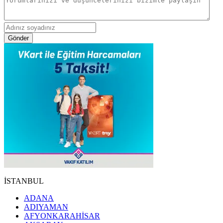
Gönder
İSTANBUL
ADANA
ADIYAMAN
AFYONKARAHİSAR