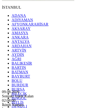
İSTANBUL
ADANA
ADIYAMAN
AFYONKARAHİSAR
AKSARAY
AMASYA
ANKARA
ANTALYA
ARDAHAN
ARTVİN
AYDIN
AĞRI
BALIKESİR
BARTIN
BATMAN
BAYBURT
BOLU
BURDUR
BURSA
09.08.2026
BİLECİK
Sonraki Vakte Kalan
BİNGÖL
02:07:58
BİTLİS
İkindi Namazı
DENİZLİ