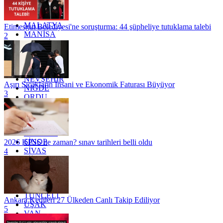
KÜTAHYA
KİLİS
MALATYA
Etimesgut Belediyesi'ne soruşturma: 44 şüpheliye tutuklama talebi
MANİSA
2
MARDİN
MERSİN
MUĞLA
MUŞ
NEVŞEHİR
Aşırı Sıcakların İnsani ve Ekonomik Faturası Büyüyor
NİĞDE
3
ORDU
OSMANİYE
RİZE
SAKARYA
SAMSUN
SİNOP
2026 KPSS ne zaman? sınav tarihleri belli oldu
SİVAS
4
SİİRT
TEKİRDAĞ
TOKAT
TRABZON
TUNCELİ
Ankara Kedileri 27 Ülkeden Canlı Takip Ediliyor
UŞAK
5
VAN
YALOVA