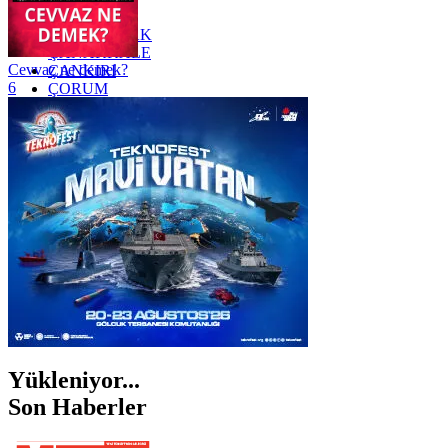
YOZGAT
ZONGULDAK
ÇANAKKALE
Cevvaz ne demek?
ÇANKIRI
6
ÇORUM
İSTANBUL
İZMİR
ŞANLIURFA
ŞIRNAK
Yükleniyor...
Son Haberler