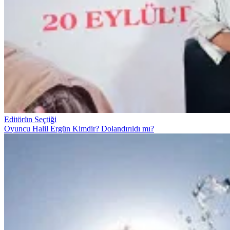
Editörün Seçtiği
Oyuncu Halil Ergün Kimdir? Dolandırıldı mı?