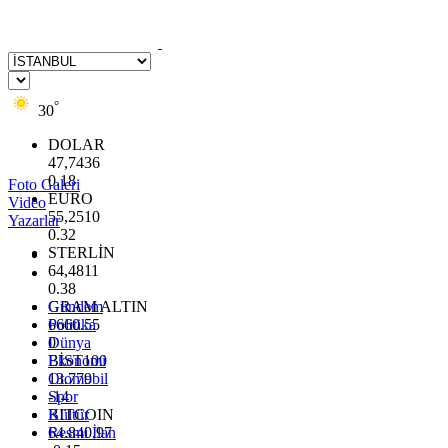
°
30
DOLAR
47,7436
0.18
Foto Galeri
EURO
Video
55,2510
Yazarlar
0.32
STERLİN
64,4811
0.38
GRAM ALTIN
Gündem
6660.55
Politika
0
Dünya
BİST100
Ekonomi
13.779
Otomobil
-14
Spor
BITCOIN
Kültür
64.840,97
Resmi İlan