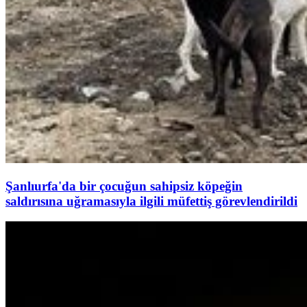
Şanlıurfa'da bir çocuğun sahipsiz köpeğin
saldırısına uğramasıyla ilgili müfettiş görevlendirildi