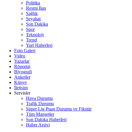
Politika
Resmi İlan
Sağlık
Seyahat
Son Dakika
Spor
Teknoloji
Trend
Yurt Haberleri
Foto Galeri
Video
Yazarlar
Röportaj
Biyografi
Anketler
Künye
İletişim
Servisler
Hava Durumu
Trafik Durumu
Süper Lig Puan Durumu ve Fikstür
Tüm Manşetler
Son Dakika Haberleri
Haber Arşivi