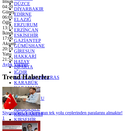
İmsak
DÜZCE
04:20
DİYARBAKIR
Güneş
EDİRNE
06:01
ELAZIĞ
Öğle
ERZURUM
13:15
ERZİNCAN
İkindi
ESKİŞEHİR
17:06
GAZİANTEP
Akşam
GÜMÜŞHANE
20:19
GİRESUN
Yatsı
HAKKARİ
21:52
HATAY
Aylık Vakitler
ISPARTA
IĞDIR
Trend Haberler
KAHRAMANMARAŞ
KARABÜK
KARAMAN
KARS
KASTAMONU
KAYSERİ
KIRIKKALE
Siyonistleri durdurmanın tek yolu ceplerinden paralarını almaktır!
KIRKLARELİ
1
KIRŞEHİR
KOCAELİ
KONYA