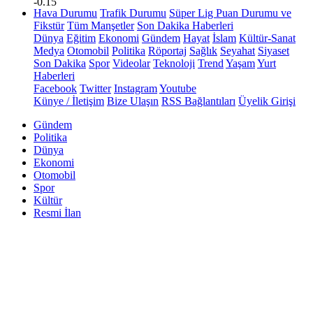
-0.15
Hava Durumu
Trafik Durumu
Süper Lig Puan Durumu ve
Fikstür
Tüm Manşetler
Son Dakika Haberleri
Dünya
Eğitim
Ekonomi
Gündem
Hayat
İslam
Kültür-Sanat
Medya
Otomobil
Politika
Röportaj
Sağlık
Seyahat
Siyaset
Son Dakika
Spor
Videolar
Teknoloji
Trend
Yaşam
Yurt
Haberleri
Facebook
Twitter
Instagram
Youtube
Künye / İletişim
Bize Ulaşın
RSS Bağlantıları
Üyelik Girişi
Gündem
Politika
Dünya
Ekonomi
Otomobil
Spor
Kültür
Resmi İlan