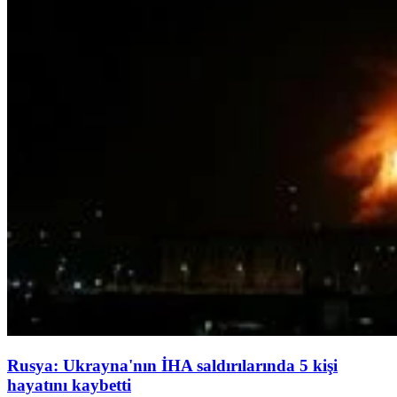
Rusya: Ukrayna'nın İHA saldırılarında 5 kişi
hayatını kaybetti