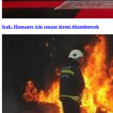
Irak: Hamaney için cenaze töreni düzenlenecek