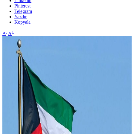
Linkedin
Pinterest
Telegram
Yazdır
Kopyala
-
+
A
A