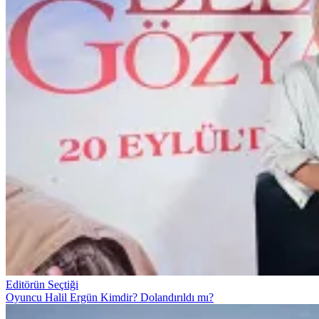
Editörün Seçtiği
Oyuncu Halil Ergün Kimdir? Dolandırıldı mı?