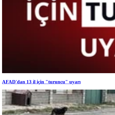
AFAD'dan 13 il için "turuncu" uyarı