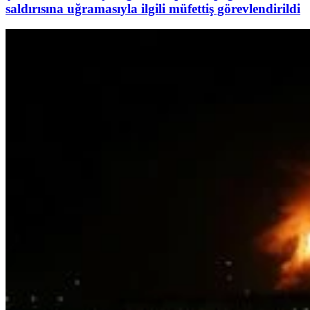
saldırısına uğramasıyla ilgili müfettiş görevlendirildi