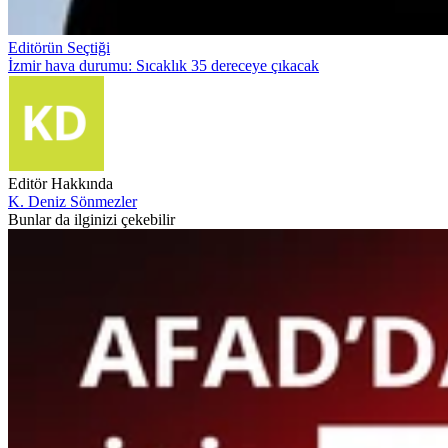
Editörün Seçtiği
İzmir hava durumu: Sıcaklık 35 dereceye çıkacak
Editör Hakkında
K. Deniz Sönmezler
Bunlar da ilginizi çekebilir