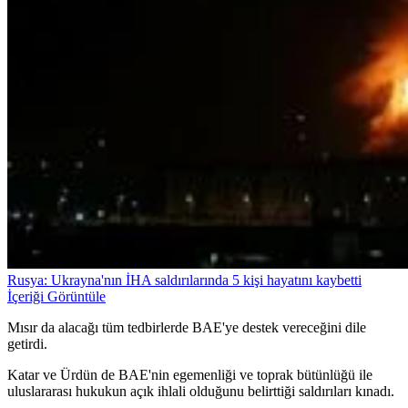
Rusya: Ukrayna'nın İHA saldırılarında 5 kişi hayatını kaybetti
İçeriği Görüntüle
Mısır da alacağı tüm tedbirlerde BAE'ye destek vereceğini dile
getirdi.
Katar ve Ürdün de BAE'nin egemenliği ve toprak bütünlüğü ile
uluslararası hukukun açık ihlali olduğunu belirttiği saldırıları kınadı.