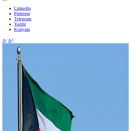
Linkedin
Pinterest
Telegram
Yazdır
Kopyala
-
+
A
A