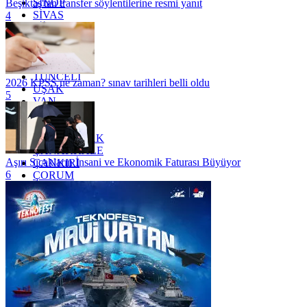
SİNOP
Beşiktaş'tan transfer söylentilerine resmi yanıt
SİVAS
4
SİİRT
TEKİRDAĞ
TOKAT
TRABZON
TUNCELİ
2026 KPSS ne zaman? sınav tarihleri belli oldu
UŞAK
5
VAN
YALOVA
YOZGAT
ZONGULDAK
ÇANAKKALE
Aşırı Sıcakların İnsani ve Ekonomik Faturası Büyüyor
ÇANKIRI
6
ÇORUM
İSTANBUL
İZMİR
ŞANLIURFA
ŞIRNAK