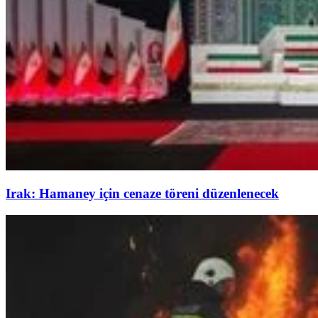
Irak: Hamaney için cenaze töreni düzenlenecek