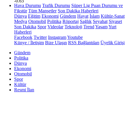
-0.63
Hava Durumu
Trafik Durumu
Süper Lig Puan Durumu ve
Fikstür
Tüm Manşetler
Son Dakika Haberleri
Dünya
Eğitim
Ekonomi
Gündem
Hayat
İslam
Kültür-Sanat
Medya
Otomobil
Politika
Röportaj
Sağlık
Seyahat
Siyaset
Son Dakika
Spor
Videolar
Teknoloji
Trend
Yaşam
Yurt
Haberleri
Facebook
Twitter
Instagram
Youtube
Künye / İletişim
Bize Ulaşın
RSS Bağlantıları
Üyelik Girişi
Gündem
Politika
Dünya
Ekonomi
Otomobil
Spor
Kültür
Resmi İlan