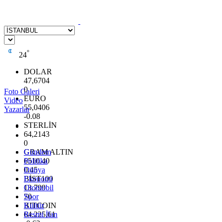
°
24
DOLAR
47,6704
0
Foto Galeri
EURO
Video
55,0406
Yazarlar
-0.08
STERLİN
64,2143
0
GRAM ALTIN
Gündem
6510.40
Politika
0.45
Dünya
BİST100
Ekonomi
13.799
Otomobil
70
Spor
BITCOIN
Kültür
64.225,61
Resmi İlan