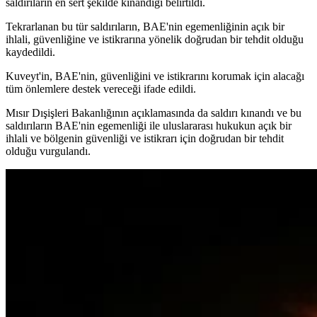
saldırıların en sert şekilde kınandığı belirtildi.
Tekrarlanan bu tür saldırıların, BAE'nin egemenliğinin açık bir
ihlali, güvenliğine ve istikrarına yönelik doğrudan bir tehdit olduğu
kaydedildi.
Kuveyt'in, BAE'nin, güvenliğini ve istikrarını korumak için alacağı
tüm önlemlere destek vereceği ifade edildi.
Mısır Dışişleri Bakanlığının açıklamasında da saldırı kınandı ve bu
saldırıların BAE'nin egemenliği ile uluslararası hukukun açık bir
ihlali ve bölgenin güvenliği ve istikrarı için doğrudan bir tehdit
olduğu vurgulandı.