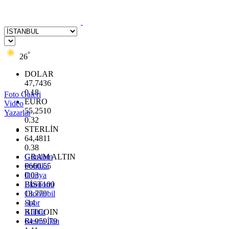
°
26
DOLAR
47,7436
0.18
Foto Galeri
EURO
Video
55,2510
Yazarlar
0.32
STERLİN
64,4811
0.38
GRAM ALTIN
Gündem
6660.55
Politika
0.03
Dünya
BİST100
Ekonomi
13.779
Otomobil
-14
Spor
BITCOIN
Kültür
64.959,79
Resmi İlan