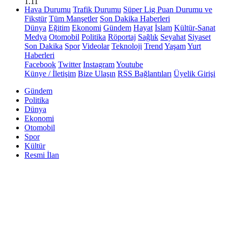
1.11
Hava Durumu
Trafik Durumu
Süper Lig Puan Durumu ve
Fikstür
Tüm Manşetler
Son Dakika Haberleri
Dünya
Eğitim
Ekonomi
Gündem
Hayat
İslam
Kültür-Sanat
Medya
Otomobil
Politika
Röportaj
Sağlık
Seyahat
Siyaset
Son Dakika
Spor
Videolar
Teknoloji
Trend
Yaşam
Yurt
Haberleri
Facebook
Twitter
Instagram
Youtube
Künye / İletişim
Bize Ulaşın
RSS Bağlantıları
Üyelik Girişi
Gündem
Politika
Dünya
Ekonomi
Otomobil
Spor
Kültür
Resmi İlan