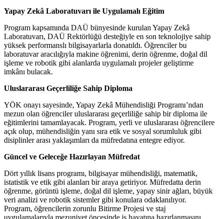
Yapay Zekâ Laboratuvarı ile Uygulamalı Eğitim
Program kapsamında DAÜ bünyesinde kurulan Yapay Zekâ
Laboratuvarı, DAÜ Rektörlüğü desteğiyle en son teknolojiye sahip
yüksek performanslı bilgisayarlarla donatıldı. Öğrenciler bu
laboratuvar aracılığıyla makine öğrenimi, derin öğrenme, doğal dil
işleme ve robotik gibi alanlarda uygulamalı projeler geliştirme
imkânı bulacak.
Uluslararası Geçerliliğe Sahip Diploma
YÖK onayı sayesinde, Yapay Zekâ Mühendisliği Programı’ndan
mezun olan öğrenciler uluslararası geçerliliğe sahip bir diploma ile
eğitimlerini tamamlayacak. Program, yerli ve uluslararası öğrencilere
açık olup, mühendisliğin yanı sıra etik ve sosyal sorumluluk gibi
disiplinler arası yaklaşımları da müfredatına entegre ediyor.
Güncel ve Geleceğe Hazırlayan Müfredat
Dört yıllık lisans programı, bilgisayar mühendisliği, matematik,
istatistik ve etik gibi alanları bir araya getiriyor. Müfredatta derin
öğrenme, görüntü işleme, doğal dil işleme, yapay sinir ağları, büyük
veri analizi ve robotik sistemler gibi konulara odaklanılıyor.
Program, öğrencilerin zorunlu Bitirme Projesi ve staj
uygulamalarıyla mezuniyet öncesinde iş hayatına hazırlanmasını