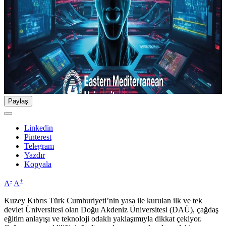
Paylaş
Linkedin
Pinterest
Telegram
Yazdır
Kopyala
-
+
A
A
Kuzey Kıbrıs Türk Cumhuriyeti’nin yasa ile kurulan ilk ve tek
devlet Üniversitesi olan Doğu Akdeniz Üniversitesi (DAÜ), çağdaş
eğitim anlayışı ve teknoloji odaklı yaklaşımıyla dikkat çekiyor.