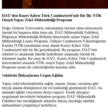
DAÜ’den Kuzey Kıbrıs Türk Cumhuriyeti’nde Bir İlk: YÖK
Onaylı Yapay Zekâ Mühendisliği Programı
Doğu Akdeniz Üniversitesi, teknolojinin öncüsü olma misyonuyla
önemli bir başarıya daha imza attı. DAÜ Mühendislik Fakültesi,
Bilgisayar Mühendisliği Bölümü bünyesinde açılan Yapay Zekâ
Mühendisliği Lisans Programı, Türkiye Cumhuriyeti Yükseköğretim
Kurulu (YÖK) tarafından onay alarak Kuzey Kıbrıs Türk
Cumhuriyeti’nde bir ilki gerçekleştirdi. Bu program, DAÜ'nün
sektörel ve akademik liderlik hedeflerine ulaşmada önemli bir
kilometre taşıdır. Bu onay ile DAÜ, Kuzey Kıbrıs Türk Cumhuriyeti
üniversiteleri arasında YÖK onaylı Yapay Zekâ Mühendisliği
Programı sunan tek yükseköğretim kurumu oldu.
S
ektörün İhtiyaçlarına Uygun Eğitim
Yapay zekâ teknolojilerinin sağlık, ulaşım, finans, savunma gibi
birçok alanda dönüştürücü bir rol üstlendiği günümüzde DAÜ, bu
alandaki eğitim vizyonunu ileriye taşıyor. Teorik altyapıyı
uygulamalı becerilerle birleştiren program, DAÜ Mühendislik
Fakültesi’nin öncülüğünde sektörün ihtiyaç duyduğu nitelikli
mühendisleri yetiştirmeyi hedefliyor.