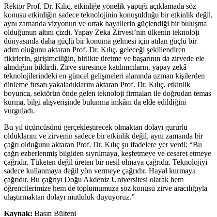
Rektör Prof. Dr. Kılıç, etkinliğe yönelik yaptığı açıklamada söz
konusu etkinliğin sadece teknolojinin konuşulduğu bir etkinlik değil,
aynı zamanda vizyonun ve ortak hayallerin güçlendiği bir buluşma
olduğunun altını çizdi. Yapay Zeka Zirvesi’nin ülkenin teknoloji
dünyasında daha güçlü bir konuma gelmesi için atılan güçlü bir
adım oluğunu aktaran Prof. Dr. Kılıç, geleceği şekillendiren
fikirlerin, girişimciliğin, birlikte üretme ve başarının da zirvede ele
alındığını bildirdi. Zirve süresince katılımcıların, yapay zekâ
teknolojilerindeki en güncel gelişmeleri alanında uzman kişilerden
dinleme fırsatı yakaladıklarını aktaran Prof. Dr. Kılıç, etkinlik
boyunca, sektörün önde gelen teknoloji firmaları ile doğrudan temas
kurma, bilgi alışverişinde bulunma imkânı da elde edildiğini
vurguladı.
Bu yıl üçüncüsünü gerçekleştirecek olmaktan dolayı gururlu
olduklarını ve zirvenin sadece bir etkinlik değil, aynı zamanda bir
çağrı olduğunu aktaran Prof. Dr. Kılıç şu ifadelere yer verdi: “Bu
çağrı ezberlenmiş bilgiden sıyrılmaya, keşfetmeye ve cesaret etmeye
çağrıdır. Tüketen değil üreten bir nesil olmaya çağrıdır. Teknolojiyi
sadece kullanmaya değil yön vermeye çağrıdır. Hayal kurmaya
çağrıdır. Bu çağrıyı Doğu Akdeniz Üniversitesi olarak hem
öğrencilerimize hem de toplumumuza söz konusu zirve aracılığıyla
ulaştırmaktan dolayı mutluluk duyuyoruz.”
Kaynak:
Basın Bülteni