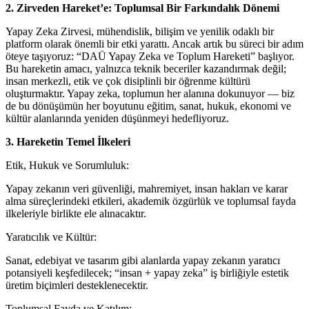
2. Zirveden Hareket’e: Toplumsal Bir Farkındalık Dönemi
Yapay Zeka Zirvesi, mühendislik, bilişim ve yenilik odaklı bir
platform olarak önemli bir etki yarattı. Ancak artık bu süreci bir adım
öteye taşıyoruz: “DAÜ Yapay Zeka ve Toplum Hareketi” başlıyor.
Bu hareketin amacı, yalnızca teknik beceriler kazandırmak değil;
insan merkezli, etik ve çok disiplinli bir öğrenme kültürü
oluşturmaktır. Yapay zeka, toplumun her alanına dokunuyor — biz
de bu dönüşümün her boyutunu eğitim, sanat, hukuk, ekonomi ve
kültür alanlarında yeniden düşünmeyi hedefliyoruz.
3. Hareketin Temel İlkeleri
Etik, Hukuk ve Sorumluluk:
Yapay zekanın veri güvenliği, mahremiyet, insan hakları ve karar
alma süreçlerindeki etkileri, akademik özgürlük ve toplumsal fayda
ilkeleriyle birlikte ele alınacaktır.
Yaratıcılık ve Kültür:
Sanat, edebiyat ve tasarım gibi alanlarda yapay zekanın yaratıcı
potansiyeli keşfedilecek; “insan + yapay zeka” iş birliğiyle estetik
üretim biçimleri desteklenecektir.
Toplumsal Fayda ve Katılım: