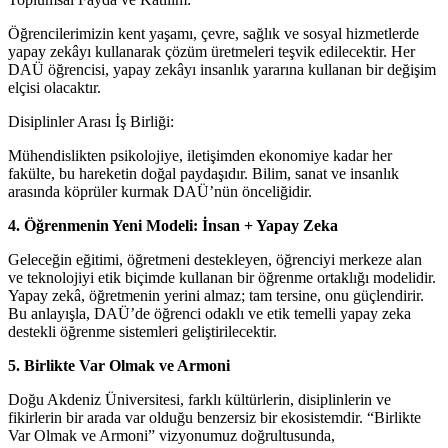
Öğrencilerimizin kent yaşamı, çevre, sağlık ve sosyal hizmetlerde
yapay zekâyı kullanarak çözüm üretmeleri teşvik edilecektir. Her
DAÜ öğrencisi, yapay zekâyı insanlık yararına kullanan bir değişim
elçisi olacaktır.
Disiplinler Arası İş Birliği:
Mühendislikten psikolojiye, iletişimden ekonomiye kadar her
fakülte, bu hareketin doğal paydaşıdır. Bilim, sanat ve insanlık
arasında köprüler kurmak DAÜ’nün önceliğidir.
4. Öğrenmenin Yeni Modeli: İnsan + Yapay Zeka
Geleceğin eğitimi, öğretmeni destekleyen, öğrenciyi merkeze alan
ve teknolojiyi etik biçimde kullanan bir öğrenme ortaklığı modelidir.
Yapay zekâ, öğretmenin yerini almaz; tam tersine, onu güçlendirir.
Bu anlayışla, DAÜ’de öğrenci odaklı ve etik temelli yapay zeka
destekli öğrenme sistemleri geliştirilecektir.
5. Birlikte Var Olmak ve Armoni
Doğu Akdeniz Üniversitesi, farklı kültürlerin, disiplinlerin ve
fikirlerin bir arada var olduğu benzersiz bir ekosistemdir. “Birlikte
Var Olmak ve Armoni” vizyonumuz doğrultusunda,