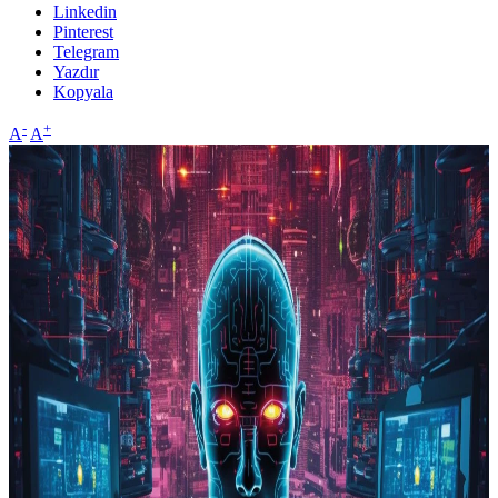
Linkedin
Pinterest
Telegram
Yazdır
Kopyala
-
+
A
A