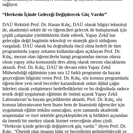
sağlıyor.
“Herkesin İçinde Geleceği Değiştirecek Güç Vardır”
DAÜ Rektörü Prof. Dr. Hasan Kılıç, DAÜ olarak bilgiyi teknoloji
ile, akademiyi sektör ile ve öğrencileri gelecek ile buluşturmak için
çeşitli çalışmalar yürüttüklerini ifade ederek, Yapay Zekâ’nın
geleceğin değil bugünün teknoloji ve stratejik gücü olduğunu
vurguladı. DAÜ olarak bu doğrultuda öncü olma hedefi ile tüm
programlarda yapay zekanın kullanılacağını açıklayan Prof. Dr.
Kılıç, mezun olan öğrencilerin hangi programdan mezun olursa
olsun yapay zeka konusunda ders almış olarak mezun olacaklarını
aktardı. Prof. Dr. Kılıç, DAÜ’de devam eden Yapay Zekâ
Mühendisliği eğitiminin yanı sıra 12 farklı programın da hayata
geçeceğinin bilgisini veren Prof. Dr. Kılıç, söz konusu programlarla
öğrencilere yeni nesil beceriler kazandırarak onları dijital çağın
liderleri olarak yetiştirmeyi hedeflediklerini ve bu doğrultuda sadece
teorik değil uygulamalı eğitimin de önünü açarak Yapay Zekâ
Laboratuvarı’nı hayata geçirdiklerini aktardı. Prof. Dr. Kılıç, söz
konusu laboratuvarın hem lisans hem de lisansüstü öğrenciler için
uygulamalı eğitim imkânı sunacağını, aynı zamanda akademik
araştırmalar ve özel sektörle gerçekleştirilecek iş birlikleri açısından
da önemli bir merkez olarak hizmet vereceğinin altını çizdi.
“Herkesin içinde geleceği değiştirecek güç vardır.” diyen Prof. Dr.
Kılıç, “Önemli olan insanın bilgi ve becerilerini geliştirebileceği ve