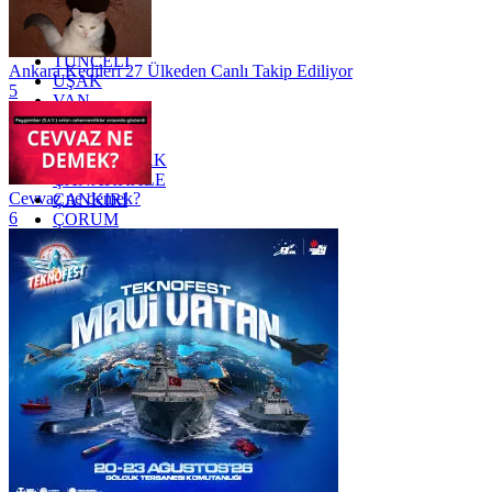
TEKİRDAĞ
TOKAT
TRABZON
TUNCELİ
Ankara Kedileri 27 Ülkeden Canlı Takip Ediliyor
UŞAK
5
VAN
YALOVA
YOZGAT
ZONGULDAK
ÇANAKKALE
Cevvaz ne demek?
ÇANKIRI
6
ÇORUM
İSTANBUL
İZMİR
ŞANLIURFA
ŞIRNAK