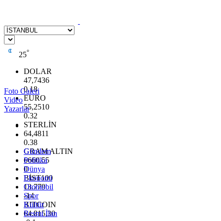
°
25
DOLAR
47,7436
0.18
Foto Galeri
EURO
Video
55,2510
Yazarlar
0.32
STERLİN
64,4811
0.38
GRAM ALTIN
Gündem
6660.55
Politika
0
Dünya
BİST100
Ekonomi
13.779
Otomobil
-14
Spor
BITCOIN
Kültür
64.815,30
Resmi İlan