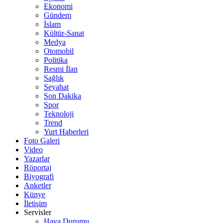
Ekonomi
Gündem
İslam
Kültür-Sanat
Medya
Otomobil
Politika
Resmi İlan
Sağlık
Seyahat
Son Dakika
Spor
Teknoloji
Trend
Yurt Haberleri
Foto Galeri
Video
Yazarlar
Röportaj
Biyografi
Anketler
Künye
İletişim
Servisler
Hava Durumu