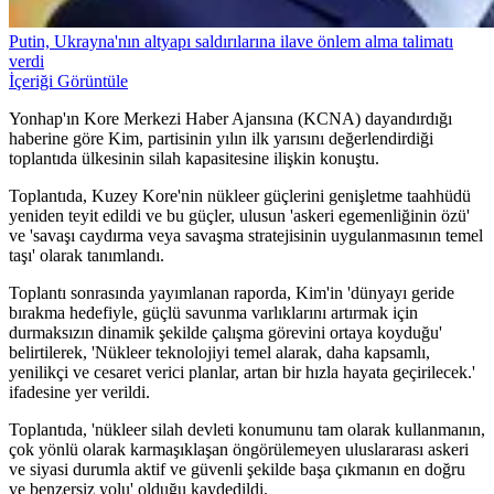
Putin, Ukrayna'nın altyapı saldırılarına ilave önlem alma talimatı
verdi
İçeriği Görüntüle
Yonhap'ın Kore Merkezi Haber Ajansına (KCNA) dayandırdığı
haberine göre Kim, partisinin yılın ilk yarısını değerlendirdiği
toplantıda ülkesinin silah kapasitesine ilişkin konuştu.
Toplantıda, Kuzey Kore'nin nükleer güçlerini genişletme taahhüdü
yeniden teyit edildi ve bu güçler, ulusun 'askeri egemenliğinin özü'
ve 'savaşı caydırma veya savaşma stratejisinin uygulanmasının temel
taşı' olarak tanımlandı.
Toplantı sonrasında yayımlanan raporda, Kim'in 'dünyayı geride
bırakma hedefiyle, güçlü savunma varlıklarını artırmak için
durmaksızın dinamik şekilde çalışma görevini ortaya koyduğu'
belirtilerek, 'Nükleer teknolojiyi temel alarak, daha kapsamlı,
yenilikçi ve cesaret verici planlar, artan bir hızla hayata geçirilecek.'
ifadesine yer verildi.
Toplantıda, 'nükleer silah devleti konumunu tam olarak kullanmanın,
çok yönlü olarak karmaşıklaşan öngörülemeyen uluslararası askeri
ve siyasi durumla aktif ve güvenli şekilde başa çıkmanın en doğru
ve benzersiz yolu' olduğu kaydedildi.