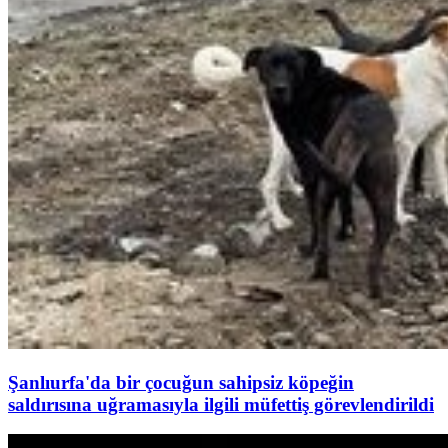
Şanlıurfa'da bir çocuğun sahipsiz köpeğin
saldırısına uğramasıyla ilgili müfettiş görevlendirildi