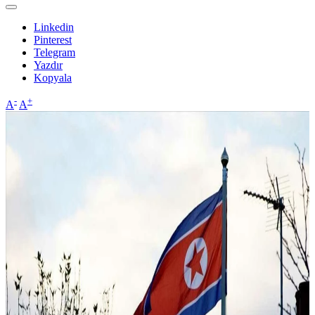
Linkedin
Pinterest
Telegram
Yazdır
Kopyala
-
+
A
A