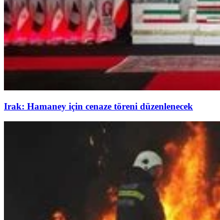
Irak: Hamaney için cenaze töreni düzenlenecek