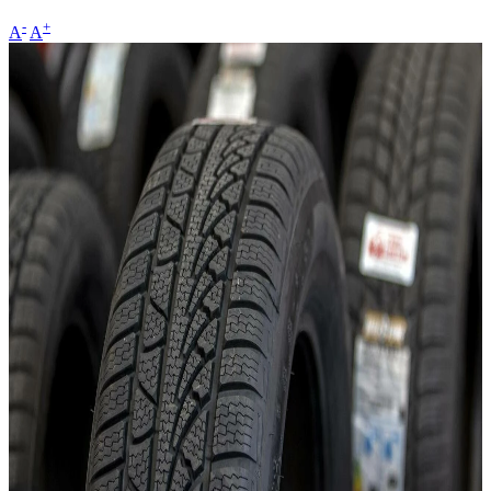
-
+
A
A