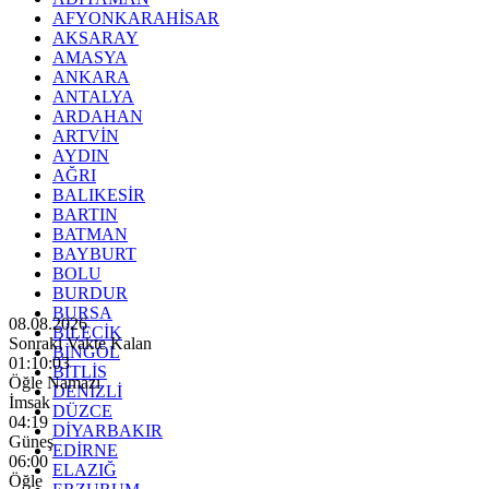
AFYONKARAHİSAR
AKSARAY
AMASYA
ANKARA
ANTALYA
ARDAHAN
ARTVİN
AYDIN
AĞRI
BALIKESİR
BARTIN
BATMAN
BAYBURT
BOLU
BURDUR
BURSA
08.08.2026
BİLECİK
Sonraki Vakte Kalan
BİNGÖL
01:10:01
BİTLİS
Öğle Namazı
DENİZLİ
İmsak
DÜZCE
04:19
DİYARBAKIR
Güneş
EDİRNE
06:00
ELAZIĞ
Öğle