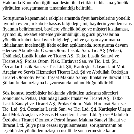
Hakkında Kanun'un ilgili maddesini ihlal ettikleri iddiasına yönelik
yürütülen soruşturmanın tamamlandığı belirtildi.
Soruşturma kapsamında rakipler arasında fiyat hareketlerine yönelik
uyumlu eylem, rekabete hassas bilgi değişimi, bayilerin yeniden satış
fiyatının belirlenmesi, bayilere yönelik bölge ve müşteri kısıtlaması,
ayrımcılık, rekabet etmeme yükümlülüğü, iş gücü piyasalarına
yönelik rekabeti kısıtlayıcı bilgi değişimi ve çalışan ayartmama
iddialarının incelendiği ifade edilen açıklamada, soruşturma devam
ederken Abdulkadir Özcan Otom. Lastik. San. Tic. AŞ (Petlas),
Üstündağ Lastik İthalat ve Ticaret AŞ, Tatko Lastik Sanayi ve
Ticaret AŞ, Prolas Otom. Nak. Hırdavat San. ve Tic. Ltd. Şti,
Özcanlar Lastik San. ve Tic. Ltd. Şti, Kardeşler Ulaşım Jant Mot.
Araçlar ve Servis Hizmetleri Ticaret Ltd. Şti ve Abdullah Özdoğan
Ticaret Otomotiv Petrol İnşaat Makina Sanayi İthalat ve İhracat Ltd.
Şti tarafından uzlaşma başvurusunda bulunulduğu bildirildi.
Söz konusu teşebbüsler hakkında yürütülen uzlaşma süreçleri
sonucunda, Petlas, Üstündağ Lastik İthalat ve Ticaret AŞ, Tatko
Lastik Sanayi ve Ticaret AŞ, Prolas Otom. Nak. Hırdavat San. ve
Tic. Ltd. Şti, Özcanlar Lastik San. ve Tic. Ltd. Şti, Kardeşler Ulaşım
Jant Mot. Araçlar ve Servis Hizmetleri Ticaret Ltd. Şti ve Abdullah
Özdoğan Ticaret Otomotiv Petrol İnşaat Makina Sanayi İthalat ve
İhracat Ltd. Şti'ye para cezası uygulanmasına, soruşturmanın bu
teşebbüsler yönünden uzlaşma usulü ile sona ermesine karar