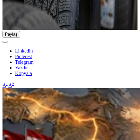
Paylaş
Linkedin
Pinterest
Telegram
Yazdır
Kopyala
-
+
A
A