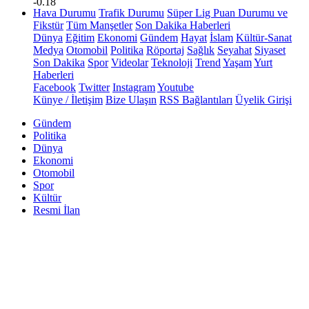
-0.18
Hava Durumu
Trafik Durumu
Süper Lig Puan Durumu ve
Fikstür
Tüm Manşetler
Son Dakika Haberleri
Dünya
Eğitim
Ekonomi
Gündem
Hayat
İslam
Kültür-Sanat
Medya
Otomobil
Politika
Röportaj
Sağlık
Seyahat
Siyaset
Son Dakika
Spor
Videolar
Teknoloji
Trend
Yaşam
Yurt
Haberleri
Facebook
Twitter
Instagram
Youtube
Künye / İletişim
Bize Ulaşın
RSS Bağlantıları
Üyelik Girişi
Gündem
Politika
Dünya
Ekonomi
Otomobil
Spor
Kültür
Resmi İlan