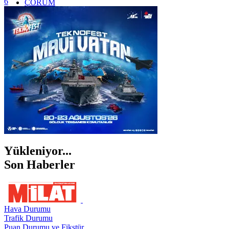
6
ÇORUM
İSTANBUL
İZMİR
ŞANLIURFA
ŞIRNAK
Yükleniyor...
Son Haberler
Hava Durumu
Trafik Durumu
Puan Durumu ve Fikstür