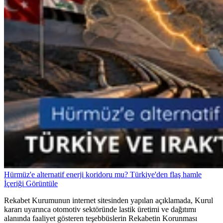
Hürmüz'e alternatif enerji koridoru mu? Türkiye'den flaş hamle
İçeriği Görüntüle
Rekabet Kurumunun internet sitesinden yapılan açıklamada, Kurul
kararı uyarınca otomotiv sektöründe lastik üretimi ve dağıtımı
alanında faaliyet gösteren teşebbüslerin Rekabetin Korunması