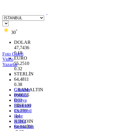
°
30
DOLAR
47,7436
0.18
Foto Galeri
EURO
Video
55,2510
Yazarlar
0.32
STERLİN
64,4811
0.38
GRAM ALTIN
Gündem
6660.55
Politika
0.03
Dünya
BİST100
Ekonomi
13.779
Otomobil
-14
Spor
BITCOIN
Kültür
64.944,08
Resmi İlan