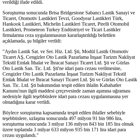
verildiği ifade edildi.
Soruşturma sonucunda Brisa Bridgestone Sabancı Lastik Sanayi ve
Ticaret, Otomotiv Lastikleri Tevzi, Goodyear Lastikleri Türk,
Hankook Lastikleri, Michelin Lastikleri Ticaret, Pirelli Otomobil
Lastikleri, Prometeon Turkey Endüstriyel ve Ticari Lastikler
firmalarına ceza uygulanmasının kararlaştırıldığı belirtilen
açıklamada, şu bilgiler verildi:
"Aydın Lastik Sat. ve Ser. Hiz. Ltd. Şti, Modül Lastik Otomotiv
Ticaret AŞ, Cengizler Oto Lastik Pazarlama İnşaat Turizm Nakliyat
Tekstil Emlak İthalat ve İhracat Sanayi Ticaret Ltd. Şti ve Gürlas
Oto Lastik San. Tic. Ltd. Şti'ne idari para cezası verilmesine,
Cengizler Oto Lastik Pazarlama İnşaat Turizm Nakliyat Tekstil
Emlak İthalat ve İhracat Sanayi Ticaret Ltd. Şti ve Gürlas Oto Lastik
San. Tic. Ltd. Şti bakımından tespit edilen ihlalin Kabahatler
Kanunu'nun ilgili maddesi çerçevesinde zaman aşımına uğraması
nedeniyle ilgili teşebbüslere idari para cezası uygulanmasına yer
olmadığına karar verildi.
Böylece soruşturma kapsamında tespit edilen ihlaller sebebiyle
teşebbüslere, uzlaşma sonucunda 497 milyon 91 bin 986 lira,
soruşturma sonucunda 3 milyar 136 milyon 843 bin 185 lira olmak
üzere toplamda 3 milyar 633 milyon 935 bin 171 lira idari para
cezası uygulandı."