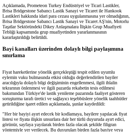
Açıklamada, Prometeon Turkey Endüstriyel ve Ticari Lastikler,
Brisa Bridgestone Sabancı Lastik Sanayi ve Ticaret ile Hankook
Lastikleri hakkında idari para cezası uygulanmasına yer olmadığının,
Brisa Bridgestone Sabancı Lastik Sanayi ve Ticaret AŞ'nin, Motorlu
Taşıtlar Sektöründeki Dikey Anlaşmalara İlişkin Grup Muafiyeti
Tebliği kapsamında grup muafiyetinden yararlanmasının
kararlaştırıldığı belirtildi.
Bayi kanalları üzerinden dolaylı bilgi paylaşımına
sınırlama
Fiyat hareketlerine yönelik gerçekleştiği tespit edilen uyumlu
eylemin vuku bulmasında etkisi olduğu değerlendirilen bayiler
aracılığıyla dolaylı bilgi değişiminin engellenmesi, ilgili ihlalin
tekrarının önlenmesi ve ilgili pazarda rekabetin tesis edilmesi
bakımından Türkiye'de lastik yenileme pazarında faaliyet gösteren
soruşturma tarafı üretici ve sağlayıcı teşebbüslere yönelik taahhütler
getirildiğine işaret edilen açıklamada, şunlar kaydedildi:
"Her bir bayiyi ayırt edecek bir kodlamaya, bayilere yapılacak fiyat
listesi ve fiyata ilişkin unsurlara dair her türlü duyuruda ayırt edici,
görünür, sayfaya yayılarak birden fazla olacak şekilde filigran
yöntemiyle yer verilecek. Bu duyuruları birden fazla bayiye veya