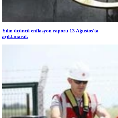
Yılın üçüncü enflasyon raporu 13 Ağustos'ta
açıklanacak