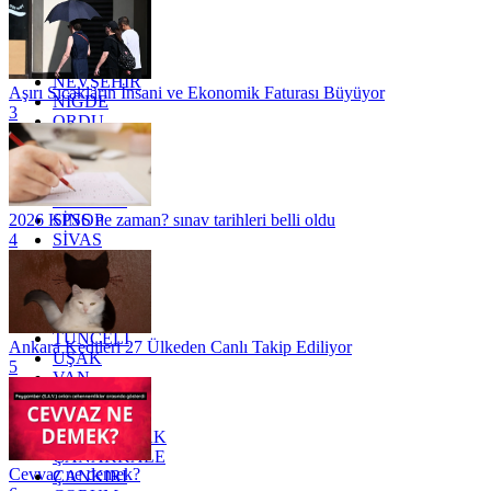
MARDİN
MERSİN
MUĞLA
MUŞ
NEVŞEHİR
Aşırı Sıcakların İnsani ve Ekonomik Faturası Büyüyor
NİĞDE
3
ORDU
OSMANİYE
RİZE
SAKARYA
SAMSUN
SİNOP
2026 KPSS ne zaman? sınav tarihleri belli oldu
SİVAS
4
SİİRT
TEKİRDAĞ
TOKAT
TRABZON
TUNCELİ
Ankara Kedileri 27 Ülkeden Canlı Takip Ediliyor
UŞAK
5
VAN
YALOVA
YOZGAT
ZONGULDAK
ÇANAKKALE
Cevvaz ne demek?
ÇANKIRI