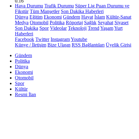
0.16
Hava Durumu
Trafik Durumu
Süper Lig Puan Durumu ve
Fikstür
Tüm Manşetler
Son Dakika Haberleri
Dünya
Eğitim
Ekonomi
Gündem
Hayat
İslam
Kültür-Sanat
Medya
Otomobil
Politika
Röportaj
Sağlık
Seyahat
Siyaset
Son Dakika
Spor
Videolar
Teknoloji
Trend
Yaşam
Yurt
Haberleri
Facebook
Twitter
Instagram
Youtube
Künye / İletişim
Bize Ulaşın
RSS Bağlantıları
Üyelik Girişi
Gündem
Politika
Dünya
Ekonomi
Otomobil
Spor
Kültür
Resmi İlan