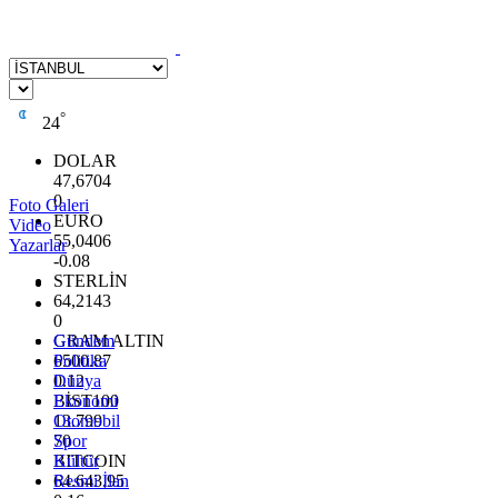
°
24
DOLAR
47,6704
0
Foto Galeri
EURO
Video
55,0406
Yazarlar
-0.08
STERLİN
64,2143
0
GRAM ALTIN
Gündem
6500.87
Politika
0.12
Dünya
BİST100
Ekonomi
13.799
Otomobil
70
Spor
BITCOIN
Kültür
64.643,95
Resmi İlan