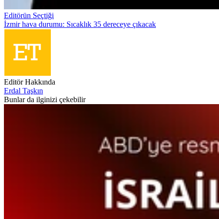
Editörün Seçtiği
İzmir hava durumu: Sıcaklık 35 dereceye çıkacak
Editör Hakkında
Erdal Taşkın
Bunlar da ilginizi çekebilir