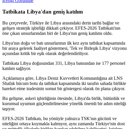
İçeriği Görüntüle
Tatbikata Libya'dan geniş katılım
Bu çerçevede, Türkiye ile Libya arasındaki derin tarihi bağlar ve
gelişen stratejik işbirliği dikkati çekiyor. EFES-2026 Tatbikatı'nın
öne çıkan unsurlarından biri de Libya'nın geniş katılımı oldu.
Libya'nın doğu ve batı unsurlarının ilk kez aynı tatbikat kapsamında
bir araya gelerek faaliyet göstermesi, 'Tek ve Birleşik Libya' vizyonu
açısından kritik bir eşik olarak değerlendiriliyor.
Tatbikata Libya doğusundan 331, Libya batısından ise 177 personel
katılım sağlıyor.
Açıklamaya göre, Libya Deniz Kuvvetleri Komutanlığına ait LNS
Shafak hücum botu da tatbikat kapsamında iki tarafın sahada birlikte
hareket etme iradesinin somut bir göstergesi olarak ön plana çıkıyor.
Bu gelişme, askeri işbirliğinin ötesinde, Libya'da birlik, bütünlük ve
kurumsal uyumun güçlendirilmesine yönelik önemli bir adım niteliği
taşıyor.
EFES-2026 Tatbikatı, bu yönüyle yalnızca TSK'nın gücünü ve
niteliğini ortaya koymakla kalmıyor, aynı zamanda Türkiye'nin dost
ve müttefik ülkelerle birlikte hareket edebilme kabiliyetini, krizlere