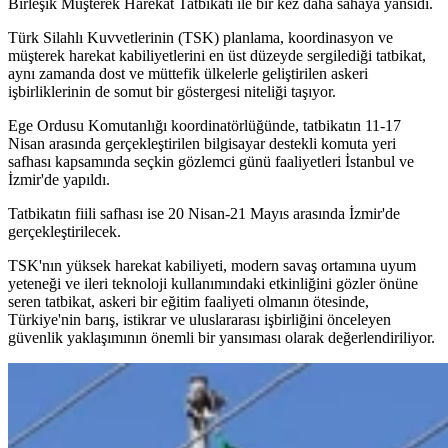
Birleşik Müşterek Harekat Tatbikatı ile bir kez daha sahaya yansıdı.
Türk Silahlı Kuvvetlerinin (TSK) planlama, koordinasyon ve
müşterek harekat kabiliyetlerini en üst düzeyde sergilediği tatbikat,
aynı zamanda dost ve müttefik ülkelerle geliştirilen askeri
işbirliklerinin de somut bir göstergesi niteliği taşıyor.
Ege Ordusu Komutanlığı koordinatörlüğünde, tatbikatın 11-17
Nisan arasında gerçekleştirilen bilgisayar destekli komuta yeri
safhası kapsamında seçkin gözlemci günü faaliyetleri İstanbul ve
İzmir'de yapıldı.
Tatbikatın fiili safhası ise 20 Nisan-21 Mayıs arasında İzmir'de
gerçekleştirilecek.
TSK'nın yüksek harekat kabiliyeti, modern savaş ortamına uyum
yeteneği ve ileri teknoloji kullanımındaki etkinliğini gözler önüne
seren tatbikat, askeri bir eğitim faaliyeti olmanın ötesinde,
Türkiye'nin barış, istikrar ve uluslararası işbirliğini önceleyen
güvenlik yaklaşımının önemli bir yansıması olarak değerlendiriliyor.