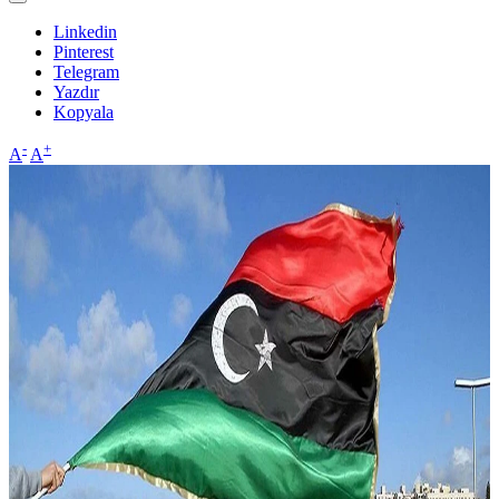
Linkedin
Pinterest
Telegram
Yazdır
Kopyala
-
+
A
A