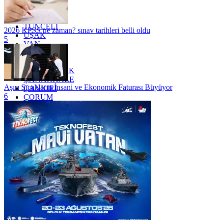
TOKAT
TRABZON
TUNCELİ
2026 KPSS ne zaman? sınav tarihleri belli oldu
UŞAK
5
VAN
YALOVA
YOZGAT
ZONGULDAK
ÇANAKKALE
Aşırı Sıcakların İnsani ve Ekonomik Faturası Büyüyor
ÇANKIRI
6
ÇORUM
İSTANBUL
İZMİR
ŞANLIURFA
ŞIRNAK