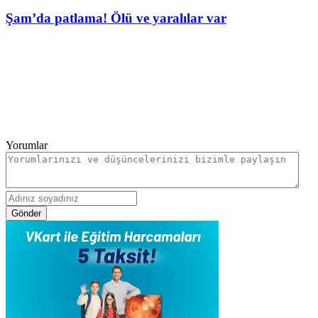
Şam’da patlama! Ölü ve yaralılar var
Yorumlar
Gönder