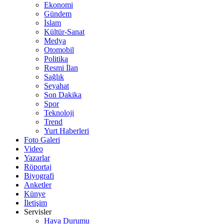
Ekonomi
Gündem
İslam
Kültür-Sanat
Medya
Otomobil
Politika
Resmi İlan
Sağlık
Seyahat
Son Dakika
Spor
Teknoloji
Trend
Yurt Haberleri
Foto Galeri
Video
Yazarlar
Röportaj
Biyografi
Anketler
Künye
İletişim
Servisler
Hava Durumu