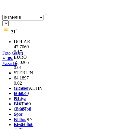
°
31
DOLAR
47,7069
0.17
Foto Galeri
EURO
Video
55,0265
Yazarlar
0.01
STERLİN
64,1897
0.02
GRAM ALTIN
Gündem
6618.49
Politika
2.12
Dünya
BİST100
Ekonomi
13.887
Otomobil
64
Spor
BITCOIN
Kültür
64.360,53
Resmi İlan