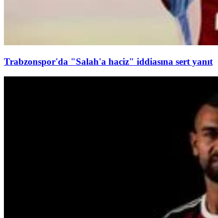
Trabzonspor'da "Salah'a haciz" iddiasına sert yanıt