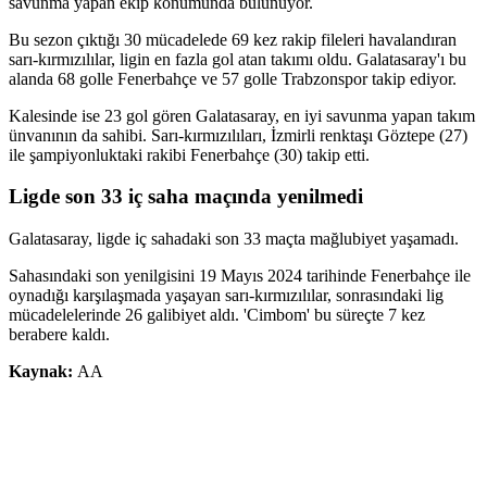
savunma yapan ekip konumunda bulunuyor.
Bu sezon çıktığı 30 mücadelede 69 kez rakip fileleri havalandıran
sarı-kırmızılılar, ligin en fazla gol atan takımı oldu. Galatasaray'ı bu
alanda 68 golle Fenerbahçe ve 57 golle Trabzonspor takip ediyor.
Kalesinde ise 23 gol gören Galatasaray, en iyi savunma yapan takım
ünvanının da sahibi. Sarı-kırmızılıları, İzmirli renktaşı Göztepe (27)
ile şampiyonluktaki rakibi Fenerbahçe (30) takip etti.
Ligde son 33 iç saha maçında yenilmedi
Galatasaray, ligde iç sahadaki son 33 maçta mağlubiyet yaşamadı.
Sahasındaki son yenilgisini 19 Mayıs 2024 tarihinde Fenerbahçe ile
oynadığı karşılaşmada yaşayan sarı-kırmızılılar, sonrasındaki lig
mücadelelerinde 26 galibiyet aldı. 'Cimbom' bu süreçte 7 kez
berabere kaldı.
Kaynak:
AA