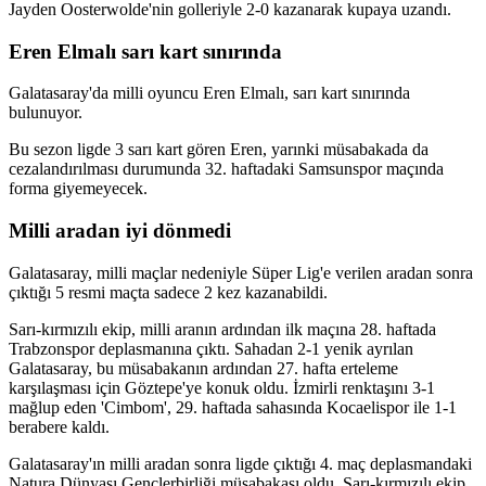
Jayden Oosterwolde'nin golleriyle 2-0 kazanarak kupaya uzandı.
Eren Elmalı sarı kart sınırında
Galatasaray'da milli oyuncu Eren Elmalı, sarı kart sınırında
bulunuyor.
Bu sezon ligde 3 sarı kart gören Eren, yarınki müsabakada da
cezalandırılması durumunda 32. haftadaki Samsunspor maçında
forma giyemeyecek.
Milli aradan iyi dönmedi
Galatasaray, milli maçlar nedeniyle Süper Lig'e verilen aradan sonra
çıktığı 5 resmi maçta sadece 2 kez kazanabildi.
Sarı-kırmızılı ekip, milli aranın ardından ilk maçına 28. haftada
Trabzonspor deplasmanına çıktı. Sahadan 2-1 yenik ayrılan
Galatasaray, bu müsabakanın ardından 27. hafta erteleme
karşılaşması için Göztepe'ye konuk oldu. İzmirli renktaşını 3-1
mağlup eden 'Cimbom', 29. haftada sahasında Kocaelispor ile 1-1
berabere kaldı.
Galatasaray'ın milli aradan sonra ligde çıktığı 4. maç deplasmandaki
Natura Dünyası Gençlerbirliği müsabakası oldu. Sarı-kırmızılı ekip,