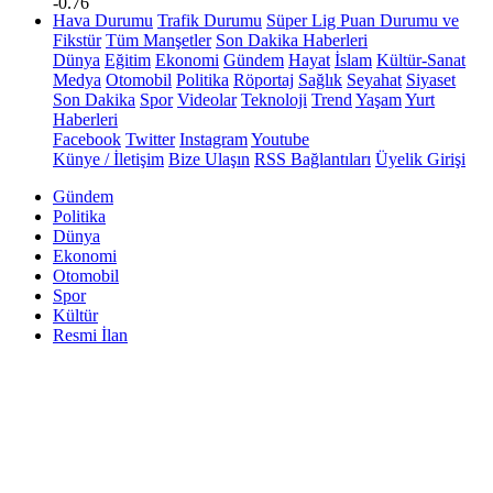
-0.76
Hava Durumu
Trafik Durumu
Süper Lig Puan Durumu ve
Fikstür
Tüm Manşetler
Son Dakika Haberleri
Dünya
Eğitim
Ekonomi
Gündem
Hayat
İslam
Kültür-Sanat
Medya
Otomobil
Politika
Röportaj
Sağlık
Seyahat
Siyaset
Son Dakika
Spor
Videolar
Teknoloji
Trend
Yaşam
Yurt
Haberleri
Facebook
Twitter
Instagram
Youtube
Künye / İletişim
Bize Ulaşın
RSS Bağlantıları
Üyelik Girişi
Gündem
Politika
Dünya
Ekonomi
Otomobil
Spor
Kültür
Resmi İlan