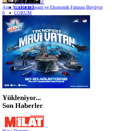
ÇANAKKALE
Aşırı Sıcakların İnsani ve Ekonomik Faturası Büyüyor
ÇANKIRI
6
ÇORUM
İSTANBUL
İZMİR
ŞANLIURFA
ŞIRNAK
Yükleniyor...
Son Haberler
Hava Durumu