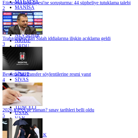
MALATYA
Etimesgut Belediyesi'ne soruşturma: 44 şüpheliye tutuklama talebi
MANİSA
2
MARDİN
MERSİN
MUĞLA
MUŞ
NEVŞEHİR
Trabzonspor'dan Salah iddialarına ilişkin açıklama geldi
NİĞDE
3
ORDU
OSMANİYE
RİZE
SAKARYA
SAMSUN
SİNOP
Beşiktaş'tan transfer söylentilerine resmi yanıt
SİVAS
4
SİİRT
TEKİRDAĞ
TOKAT
TRABZON
TUNCELİ
2026 KPSS ne zaman? sınav tarihleri belli oldu
UŞAK
5
VAN
YALOVA
YOZGAT
ZONGULDAK