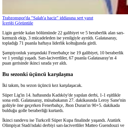
Trabzonspor'da "Salah'a haciz" iddiasına sert yanıt
İçeriği Görüntüle
Ligin geride kalan bölümünde 22 galibiyet ve 5 beraberlik alan sarı-
kırmızılı ekip, 3 mücadeleden ise yenilgiyle ayrıldı. Galatasaray,
topladığı 71 puanla haftaya liderlik koltuğunda girdi.
Şampiyonluk yarışındaki Fenerbahçe ise 19 galibiyet, 10 beraberlik
ve 1 yenilgi yaşadı. Sarı-lacivertliler, 67 puanla Galatasaray'ın 4
puan gerisinde ikinci sırada yer aldı.
Bu sezonki üçüncü karşılaşma
İki takım, bu sezon üçüncü kez karşılaşacak.
Süper Lig'in 14. haftasında Kadıköy'de yapılan derbi, 1-1 eşitlikle
sona erdi. Galatasaray, müsabakanın 27. dakikasında Leroy Sane'nin
golüyle öne geçerken Fenerbahçe, Jhon Duran'ın 90+5. dakikada
bulduğu golle beraberliği kurtardı.
İkinci randevu ise Turkcell Süper Kupa finalinde yaşandı. Atatürk
Olimpiyat Stadı'ndaki derbiyi sarı-lacivertliler Matteo Guendouzi ve