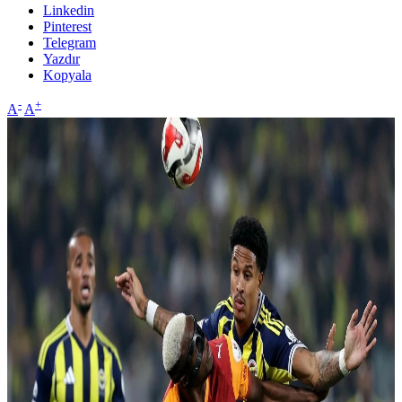
Linkedin
Pinterest
Telegram
Yazdır
Kopyala
-
+
A
A