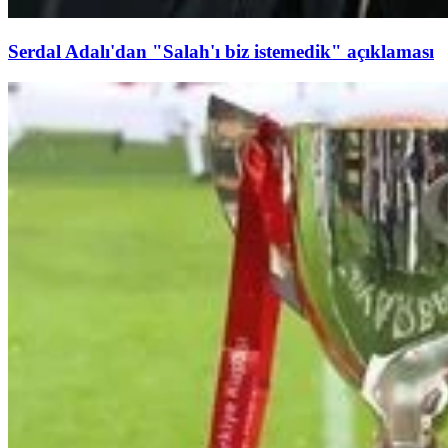
Serdal Adalı'dan "Salah'ı biz istemedik" açıklaması