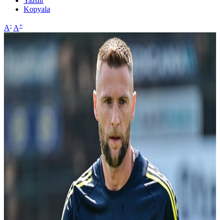
Yazdır
Kopyala
-
+
A
A