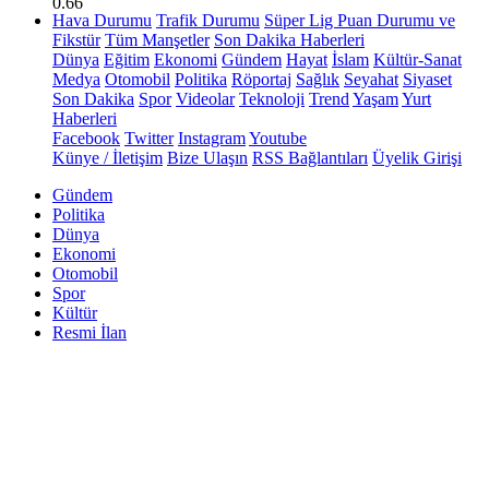
0.66
Hava Durumu
Trafik Durumu
Süper Lig Puan Durumu ve
Fikstür
Tüm Manşetler
Son Dakika Haberleri
Dünya
Eğitim
Ekonomi
Gündem
Hayat
İslam
Kültür-Sanat
Medya
Otomobil
Politika
Röportaj
Sağlık
Seyahat
Siyaset
Son Dakika
Spor
Videolar
Teknoloji
Trend
Yaşam
Yurt
Haberleri
Facebook
Twitter
Instagram
Youtube
Künye / İletişim
Bize Ulaşın
RSS Bağlantıları
Üyelik Girişi
Gündem
Politika
Dünya
Ekonomi
Otomobil
Spor
Kültür
Resmi İlan