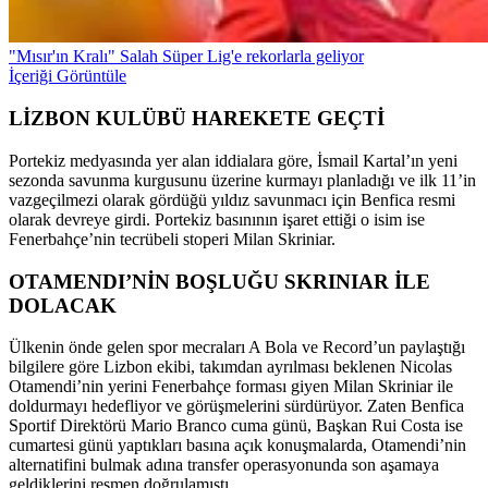
"Mısır'ın Kralı" Salah Süper Lig'e rekorlarla geliyor
İçeriği Görüntüle
LİZBON KULÜBÜ HAREKETE GEÇTİ
Portekiz medyasında yer alan iddialara göre, İsmail Kartal’ın yeni
sezonda savunma kurgusunu üzerine kurmayı planladığı ve ilk 11’in
vazgeçilmezi olarak gördüğü yıldız savunmacı için Benfica resmi
olarak devreye girdi. Portekiz basınının işaret ettiği o isim ise
Fenerbahçe’nin tecrübeli stoperi Milan Skriniar.
OTAMENDI’NİN BOŞLUĞU SKRINIAR İLE
DOLACAK
Ülkenin önde gelen spor mecraları A Bola ve Record’un paylaştığı
bilgilere göre Lizbon ekibi, takımdan ayrılması beklenen Nicolas
Otamendi’nin yerini Fenerbahçe forması giyen Milan Skriniar ile
doldurmayı hedefliyor ve görüşmelerini sürdürüyor. Zaten Benfica
Sportif Direktörü Mario Branco cuma günü, Başkan Rui Costa ise
cumartesi günü yaptıkları basına açık konuşmalarda, Otamendi’nin
alternatifini bulmak adına transfer operasyonunda son aşamaya
geldiklerini resmen doğrulamıştı.