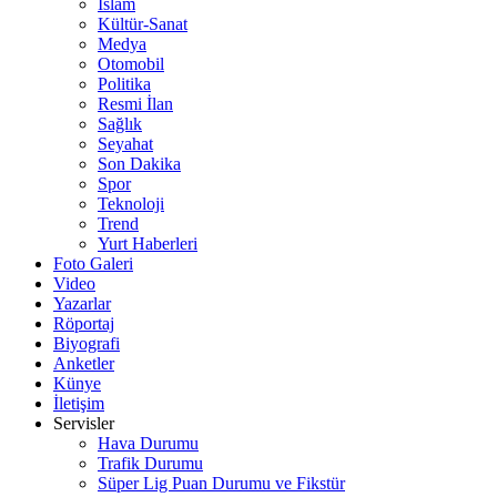
İslam
Kültür-Sanat
Medya
Otomobil
Politika
Resmi İlan
Sağlık
Seyahat
Son Dakika
Spor
Teknoloji
Trend
Yurt Haberleri
Foto Galeri
Video
Yazarlar
Röportaj
Biyografi
Anketler
Künye
İletişim
Servisler
Hava Durumu
Trafik Durumu
Süper Lig Puan Durumu ve Fikstür