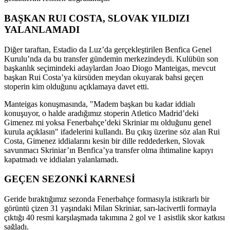
BAŞKAN RUI COSTA, SLOVAK YILDIZI
YALANLAMADI
Diğer taraftan, Estadio da Luz’da gerçekleştirilen Benfica Genel
Kurulu’nda da bu transfer gündemin merkezindeydi. Kulübün son
başkanlık seçimindeki adaylardan Joao Diogo Manteigas, mevcut
başkan Rui Costa’ya kürsüden meydan okuyarak bahsi geçen
stoperin kim olduğunu açıklamaya davet etti.
Manteigas konuşmasında, "Madem başkan bu kadar iddialı
konuşuyor, o halde aradığımız stoperin Atletico Madrid’deki
Gimenez mi yoksa Fenerbahçe’deki Skriniar mı olduğunu genel
kurula açıklasın" ifadelerini kullandı. Bu çıkış üzerine söz alan Rui
Costa, Gimenez iddialarını kesin bir dille reddederken, Slovak
savunmacı Skriniar’ın Benfica’ya transfer olma ihtimaline kapıyı
kapatmadı ve iddiaları yalanlamadı.
GEÇEN SEZONKİ KARNESİ
Geride bıraktığımız sezonda Fenerbahçe formasıyla istikrarlı bir
görüntü çizen 31 yaşındaki Milan Skriniar, sarı-lacivertli formayla
çıktığı 40 resmi karşılaşmada takımına 2 gol ve 1 asistlik skor katkısı
sağladı.