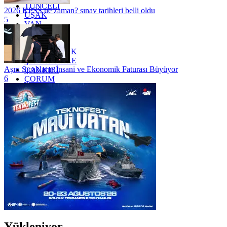
TUNCELİ
2026 KPSS ne zaman? sınav tarihleri belli oldu
UŞAK
5
VAN
YALOVA
YOZGAT
ZONGULDAK
ÇANAKKALE
Aşırı Sıcakların İnsani ve Ekonomik Faturası Büyüyor
ÇANKIRI
6
ÇORUM
İSTANBUL
İZMİR
ŞANLIURFA
ŞIRNAK
Yükleniyor...