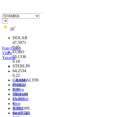
°
26
DOLAR
47,5971
0.05
Foto Galeri
EURO
Video
55,1336
Yazarlar
0.18
STERLİN
64,2534
0.22
GRAM ALTIN
Gündem
6518.23
Politika
0.39
Dünya
BİST100
Ekonomi
13.703
Otomobil
0
Spor
BITCOIN
Kültür
64.475,47
Resmi İlan