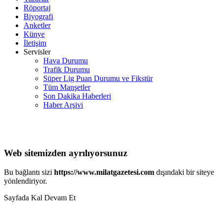
Röportaj
Biyografi
Anketler
Künye
İletişim
Servisler
Hava Durumu
Trafik Durumu
Süper Lig Puan Durumu ve Fikstür
Tüm Manşetler
Son Dakika Haberleri
Haber Arşivi
Web sitemizden ayrılıyorsunuz
Bu bağlantı sizi
https://www.milatgazetesi.com
dışındaki bir siteye
yönlendiriyor.
Sayfada Kal
Devam Et