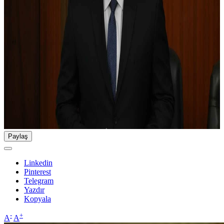
Paylaş
Linkedin
Pinterest
Telegram
Yazdır
Kopyala
-
+
A
A