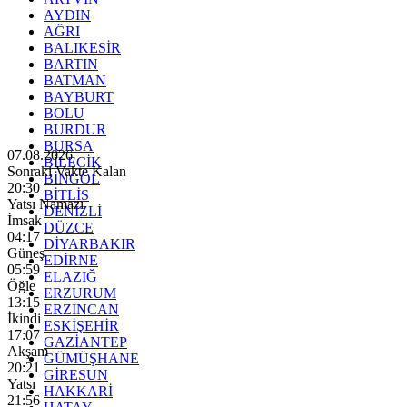
AYDIN
AĞRI
BALIKESİR
BARTIN
BATMAN
BAYBURT
BOLU
BURDUR
BURSA
07.08.2026
BİLECİK
Sonraki Vakte Kalan
BİNGÖL
20:29
BİTLİS
Yatsı Namazı
DENİZLİ
İmsak
DÜZCE
04:17
DİYARBAKIR
Güneş
EDİRNE
05:59
ELAZIĞ
Öğle
ERZURUM
13:15
ERZİNCAN
İkindi
ESKİŞEHİR
17:07
GAZİANTEP
Akşam
GÜMÜŞHANE
20:21
GİRESUN
Yatsı
HAKKARİ
21:56