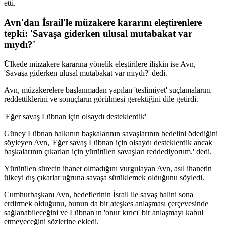
etti.
Avn'dan İsrail'le müzakere kararını eleştirenlere
tepki: 'Savaşa giderken ulusal mutabakat var
mıydı?'
Ülkede müzakere kararına yönelik eleştirilere ilişkin ise Avn,
'Savaşa giderken ulusal mutabakat var mıydı?' dedi.
Avn, müzakerelere başlanmadan yapılan 'teslimiyet' suçlamalarını
reddettiklerini ve sonuçların görülmesi gerektiğini dile getirdi.
'Eğer savaş Lübnan için olsaydı desteklerdik'
Güney Lübnan halkının başkalarının savaşlarının bedelini ödediğini
söyleyen Avn, 'Eğer savaş Lübnan için olsaydı desteklerdik ancak
başkalarının çıkarları için yürütülen savaşları reddediyorum.' dedi.
Yürütülen sürecin ihanet olmadığını vurgulayan Avn, asıl ihanetin
ülkeyi dış çıkarlar uğruna savaşa sürüklemek olduğunu söyledi.
Cumhurbaşkanı Avn, hedeflerinin İsrail ile savaş halini sona
erdirmek olduğunu, bunun da bir ateşkes anlaşması çerçevesinde
sağlanabileceğini ve Lübnan'ın 'onur kırıcı' bir anlaşmayı kabul
etmeyeceğini sözlerine ekledi.