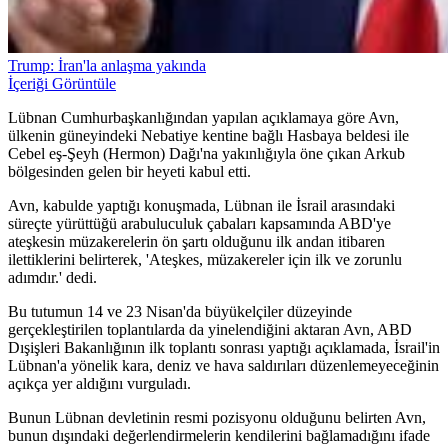
Trump: İran'la anlaşma yakında
İçeriği Görüntüle
Lübnan Cumhurbaşkanlığından yapılan açıklamaya göre Avn,
ülkenin güneyindeki Nebatiye kentine bağlı Hasbaya beldesi ile
Cebel eş-Şeyh (Hermon) Dağı'na yakınlığıyla öne çıkan Arkub
bölgesinden gelen bir heyeti kabul etti.
Avn, kabulde yaptığı konuşmada, Lübnan ile İsrail arasındaki
süreçte yürüttüğü arabuluculuk çabaları kapsamında ABD'ye
ateşkesin müzakerelerin ön şartı olduğunu ilk andan itibaren
ilettiklerini belirterek, 'Ateşkes, müzakereler için ilk ve zorunlu
adımdır.' dedi.
Bu tutumun 14 ve 23 Nisan'da büyükelçiler düzeyinde
gerçekleştirilen toplantılarda da yinelendiğini aktaran Avn, ABD
Dışişleri Bakanlığının ilk toplantı sonrası yaptığı açıklamada, İsrail'in
Lübnan'a yönelik kara, deniz ve hava saldırıları düzenlemeyeceğinin
açıkça yer aldığını vurguladı.
Bunun Lübnan devletinin resmi pozisyonu olduğunu belirten Avn,
bunun dışındaki değerlendirmelerin kendilerini bağlamadığını ifade