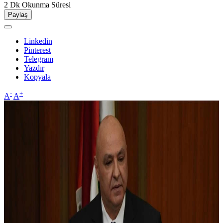
2 Dk
Okunma Süresi
Paylaş
Linkedin
Pinterest
Telegram
Yazdır
Kopyala
-
+
A
A