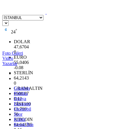
°
24
DOLAR
47,6704
0
Foto Galeri
EURO
Video
55,0406
Yazarlar
-0.08
STERLİN
64,2143
0
GRAM ALTIN
Gündem
6500.87
Politika
0.12
Dünya
BİST100
Ekonomi
13.799
Otomobil
70
Spor
BITCOIN
Kültür
64.643,95
Resmi İlan