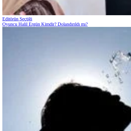
Editörün Seçtiği
Oyuncu Halil Ergün Kimdir? Dolandırıldı mı?