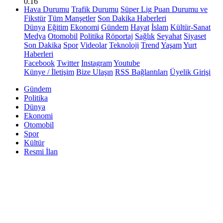
0.16
Hava Durumu
Trafik Durumu
Süper Lig Puan Durumu ve
Fikstür
Tüm Manşetler
Son Dakika Haberleri
Dünya
Eğitim
Ekonomi
Gündem
Hayat
İslam
Kültür-Sanat
Medya
Otomobil
Politika
Röportaj
Sağlık
Seyahat
Siyaset
Son Dakika
Spor
Videolar
Teknoloji
Trend
Yaşam
Yurt
Haberleri
Facebook
Twitter
Instagram
Youtube
Künye / İletişim
Bize Ulaşın
RSS Bağlantıları
Üyelik Girişi
Gündem
Politika
Dünya
Ekonomi
Otomobil
Spor
Kültür
Resmi İlan