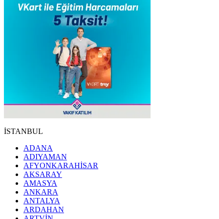
İSTANBUL
ADANA
ADIYAMAN
AFYONKARAHİSAR
AKSARAY
AMASYA
ANKARA
ANTALYA
ARDAHAN
ARTVİN