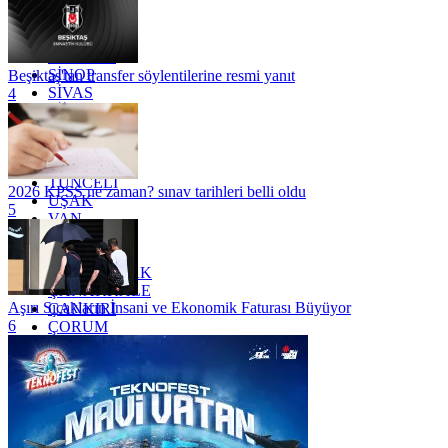
OSMANİYE
RİZE
SAKARYA
SAMSUN
SİNOP
Beşiktaş'tan transfer söylentilerine resmi yanıt
SİVAS
4
SİİRT
TEKİRDAĞ
TOKAT
TRABZON
TUNCELİ
2026 KPSS ne zaman? sınav tarihleri belli oldu
UŞAK
5
VAN
YALOVA
YOZGAT
ZONGULDAK
ÇANAKKALE
Aşırı Sıcakların İnsani ve Ekonomik Faturası Büyüyor
ÇANKIRI
6
ÇORUM
İSTANBUL
İZMİR
ŞANLIURFA
ŞIRNAK