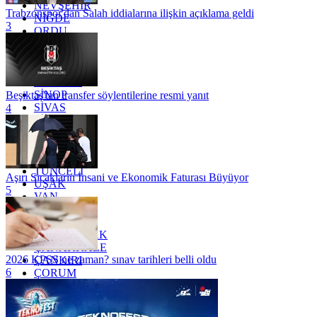
NEVŞEHİR
Trabzonspor'dan Salah iddialarına ilişkin açıklama geldi
NİĞDE
3
ORDU
OSMANİYE
RİZE
SAKARYA
SAMSUN
SİNOP
Beşiktaş'tan transfer söylentilerine resmi yanıt
SİVAS
4
SİİRT
TEKİRDAĞ
TOKAT
TRABZON
TUNCELİ
Aşırı Sıcakların İnsani ve Ekonomik Faturası Büyüyor
UŞAK
5
VAN
YALOVA
YOZGAT
ZONGULDAK
ÇANAKKALE
2026 KPSS ne zaman? sınav tarihleri belli oldu
ÇANKIRI
6
ÇORUM
İSTANBUL
İZMİR
ŞANLIURFA