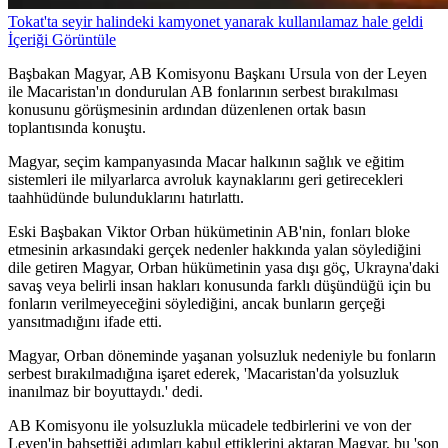
Tokat'ta seyir halindeki kamyonet yanarak kullanılamaz hale geldi
İçeriği Görüntüle
Başbakan Magyar, AB Komisyonu Başkanı Ursula von der Leyen
ile Macaristan'ın dondurulan AB fonlarının serbest bırakılması
konusunu görüşmesinin ardından düzenlenen ortak basın
toplantısında konuştu.
Magyar, seçim kampanyasında Macar halkının sağlık ve eğitim
sistemleri ile milyarlarca avroluk kaynaklarını geri getirecekleri
taahhüdünde bulunduklarını hatırlattı.
Eski Başbakan Viktor Orban hükümetinin AB'nin, fonları bloke
etmesinin arkasındaki gerçek nedenler hakkında yalan söylediğini
dile getiren Magyar, Orban hükümetinin yasa dışı göç, Ukrayna'daki
savaş veya belirli insan hakları konusunda farklı düşündüğü için bu
fonların verilmeyeceğini söylediğini, ancak bunların gerçeği
yansıtmadığını ifade etti.
Magyar, Orban döneminde yaşanan yolsuzluk nedeniyle bu fonların
serbest bırakılmadığına işaret ederek, 'Macaristan'da yolsuzluk
inanılmaz bir boyuttaydı.' dedi.
AB Komisyonu ile yolsuzlukla mücadele tedbirlerini ve von der
Leyen'in bahsettiği adımları kabul ettiklerini aktaran Magyar, bu 'son