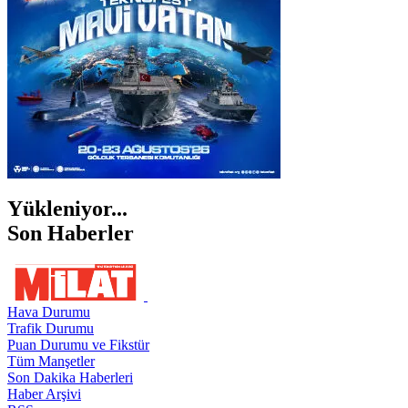
ŞIRNAK
Yükleniyor...
Son Haberler
Hava Durumu
Trafik Durumu
Puan Durumu ve Fikstür
Tüm Manşetler
Son Dakika Haberleri
Haber Arşivi