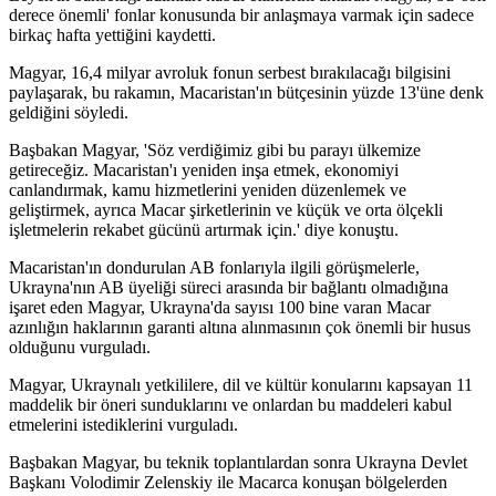
derece önemli' fonlar konusunda bir anlaşmaya varmak için sadece
birkaç hafta yettiğini kaydetti.
Magyar, 16,4 milyar avroluk fonun serbest bırakılacağı bilgisini
paylaşarak, bu rakamın, Macaristan'ın bütçesinin yüzde 13'üne denk
geldiğini söyledi.
Başbakan Magyar, 'Söz verdiğimiz gibi bu parayı ülkemize
getireceğiz. Macaristan'ı yeniden inşa etmek, ekonomiyi
canlandırmak, kamu hizmetlerini yeniden düzenlemek ve
geliştirmek, ayrıca Macar şirketlerinin ve küçük ve orta ölçekli
işletmelerin rekabet gücünü artırmak için.' diye konuştu.
Macaristan'ın dondurulan AB fonlarıyla ilgili görüşmelerle,
Ukrayna'nın AB üyeliği süreci arasında bir bağlantı olmadığına
işaret eden Magyar, Ukrayna'da sayısı 100 bine varan Macar
azınlığın haklarının garanti altına alınmasının çok önemli bir husus
olduğunu vurguladı.
Magyar, Ukraynalı yetkililere, dil ve kültür konularını kapsayan 11
maddelik bir öneri sunduklarını ve onlardan bu maddeleri kabul
etmelerini istediklerini vurguladı.
Başbakan Magyar, bu teknik toplantılardan sonra Ukrayna Devlet
Başkanı Volodimir Zelenskiy ile Macarca konuşan bölgelerden