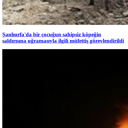
Şanlıurfa'da bir çocuğun sahipsiz köpeğin
saldırısına uğramasıyla ilgili müfettiş görevlendirildi