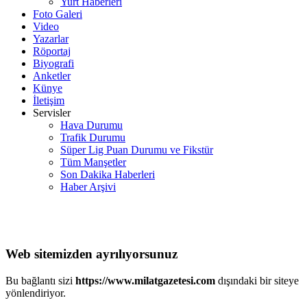
Yurt Haberleri
Foto Galeri
Video
Yazarlar
Röportaj
Biyografi
Anketler
Künye
İletişim
Servisler
Hava Durumu
Trafik Durumu
Süper Lig Puan Durumu ve Fikstür
Tüm Manşetler
Son Dakika Haberleri
Haber Arşivi
Web sitemizden ayrılıyorsunuz
Bu bağlantı sizi
https://www.milatgazetesi.com
dışındaki bir siteye
yönlendiriyor.