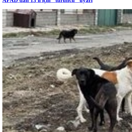
AFAD'dan 13 il için "turuncu" uyarı