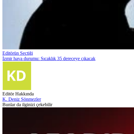
Editörün Seçtiği
İzmir hava durumu: Sıcaklık 35 dereceye çıkacak
Editör Hakkında
K. Deniz Sönmezler
Bunlar da ilginizi çekebilir