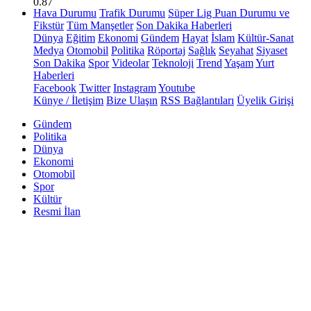
0.87
Hava Durumu
Trafik Durumu
Süper Lig Puan Durumu ve
Fikstür
Tüm Manşetler
Son Dakika Haberleri
Dünya
Eğitim
Ekonomi
Gündem
Hayat
İslam
Kültür-Sanat
Medya
Otomobil
Politika
Röportaj
Sağlık
Seyahat
Siyaset
Son Dakika
Spor
Videolar
Teknoloji
Trend
Yaşam
Yurt
Haberleri
Facebook
Twitter
Instagram
Youtube
Künye / İletişim
Bize Ulaşın
RSS Bağlantıları
Üyelik Girişi
Gündem
Politika
Dünya
Ekonomi
Otomobil
Spor
Kültür
Resmi İlan