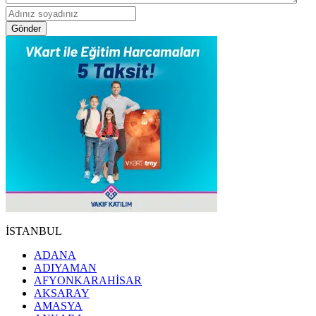
Gönder
İSTANBUL
ADANA
ADIYAMAN
AFYONKARAHİSAR
AKSARAY
AMASYA