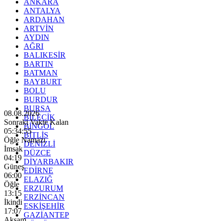
ANKARA
ANTALYA
ARDAHAN
ARTVİN
AYDIN
AĞRI
BALIKESİR
BARTIN
BATMAN
BAYBURT
BOLU
BURDUR
BURSA
08.08.2026
BİLECİK
Sonraki Vakte Kalan
BİNGÖL
05:34:53
BİTLİS
Öğle Namazı
DENİZLİ
İmsak
DÜZCE
04:19
DİYARBAKIR
Güneş
EDİRNE
06:00
ELAZIĞ
Öğle
ERZURUM
13:15
ERZİNCAN
İkindi
ESKİŞEHİR
17:07
GAZİANTEP
Akşam