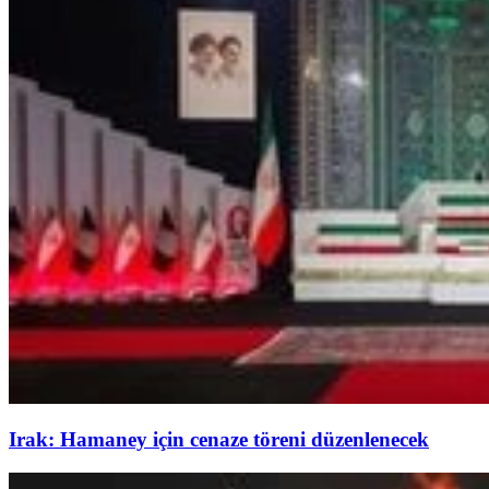
Irak: Hamaney için cenaze töreni düzenlenecek