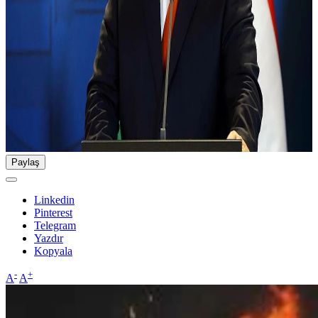
Paylaş
Linkedin
Pinterest
Telegram
Yazdır
Kopyala
-
+
A
A