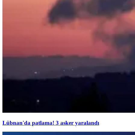
Lübnan'da patlama! 3 asker yaralandı