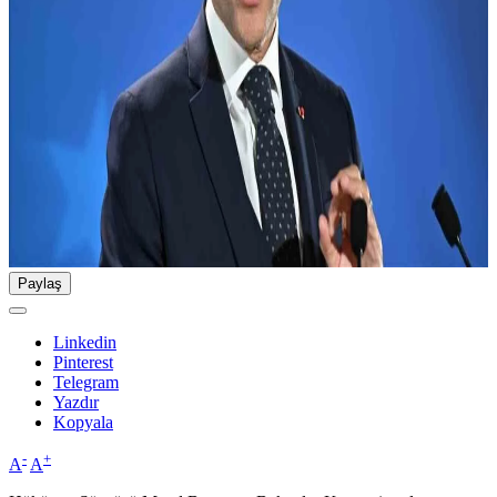
Paylaş
Linkedin
Pinterest
Telegram
Yazdır
Kopyala
-
+
A
A