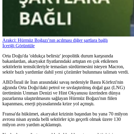
Arakçi: Hürmüz Boğazı’nın açılması diğer şartlara bağlı
İçeriği Görüntüle
Orta Doğu'da 'oldukça belirsiz' jeopolitik durum karşısında
bakanlardan, akaryakıt fiyatlarındaki artıştan en çok etkilenen
sektörlerin temsilcileriyle temasları sürdürmesini isteyen Macron,
sektör bazlı yardımlar dahil yeni çözümler bulunması talimatı verdi.
ABD/İsrail ile İran arasındaki savaş nedeniyle Basra Körfezi'nin
ağzında Orta Doğu'daki petrol ve sıvılaştırılmış doğal gaz (LNG)
üretiminin Umman Denizi ve Hint Okyanusu üzerinden dünya
pazarlarına ulaştırılmasını sağlayan Hürmüz Boğazı'nın fiilen
kapanması, enerji piyasalarında krize yol açmıştı.
Fransa'da hükümet, akaryakıt krizinin başından bu yana 70 milyon
avrosu nisan ayında belli sektörler için geçerli olmak üzere 130
milyon avro yardım açıklamıştı.