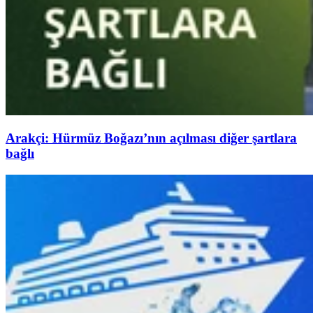
Arakçi: Hürmüz Boğazı’nın açılması diğer şartlara
bağlı