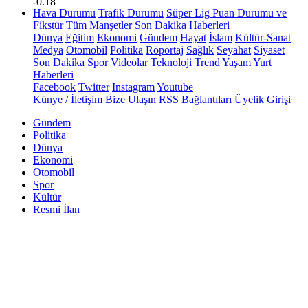
-0.18
Hava Durumu
Trafik Durumu
Süper Lig Puan Durumu ve
Fikstür
Tüm Manşetler
Son Dakika Haberleri
Dünya
Eğitim
Ekonomi
Gündem
Hayat
İslam
Kültür-Sanat
Medya
Otomobil
Politika
Röportaj
Sağlık
Seyahat
Siyaset
Son Dakika
Spor
Videolar
Teknoloji
Trend
Yaşam
Yurt
Haberleri
Facebook
Twitter
Instagram
Youtube
Künye / İletişim
Bize Ulaşın
RSS Bağlantıları
Üyelik Girişi
Gündem
Politika
Dünya
Ekonomi
Otomobil
Spor
Kültür
Resmi İlan