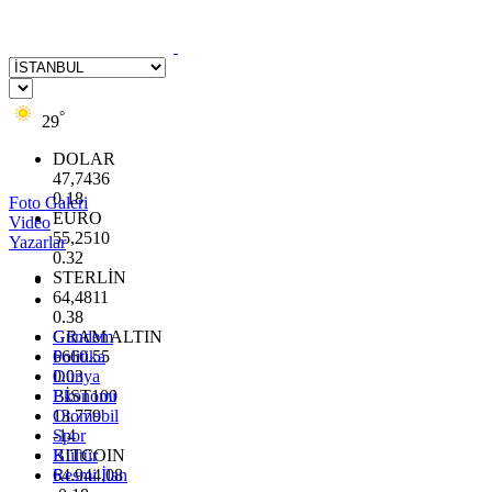
°
29
DOLAR
47,7436
0.18
Foto Galeri
EURO
Video
55,2510
Yazarlar
0.32
STERLİN
64,4811
0.38
GRAM ALTIN
Gündem
6660.55
Politika
0.03
Dünya
BİST100
Ekonomi
13.779
Otomobil
-14
Spor
BITCOIN
Kültür
64.944,08
Resmi İlan