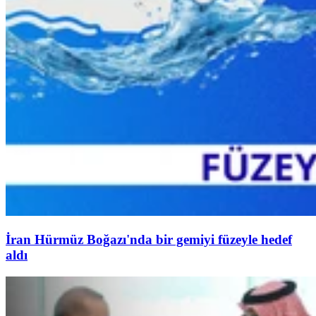
İran Hürmüz Boğazı'nda bir gemiyi füzeyle hedef
aldı