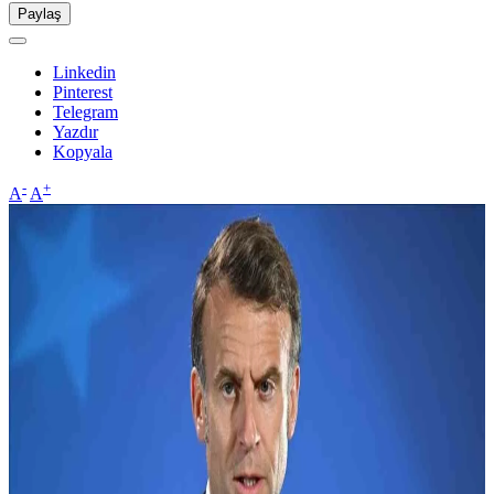
Paylaş
Linkedin
Pinterest
Telegram
Yazdır
Kopyala
-
+
A
A