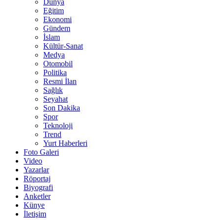
Dünya
Eğitim
Ekonomi
Gündem
İslam
Kültür-Sanat
Medya
Otomobil
Politika
Resmi İlan
Sağlık
Seyahat
Son Dakika
Spor
Teknoloji
Trend
Yurt Haberleri
Foto Galeri
Video
Yazarlar
Röportaj
Biyografi
Anketler
Künye
İletişim