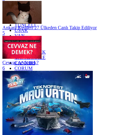
SİİRT
TEKİRDAĞ
TOKAT
TRABZON
TUNCELİ
Ankara Kedileri 27 Ülkeden Canlı Takip Ediliyor
UŞAK
5
VAN
YALOVA
YOZGAT
ZONGULDAK
ÇANAKKALE
Cevvaz ne demek?
ÇANKIRI
6
ÇORUM
İSTANBUL
İZMİR
ŞANLIURFA
ŞIRNAK