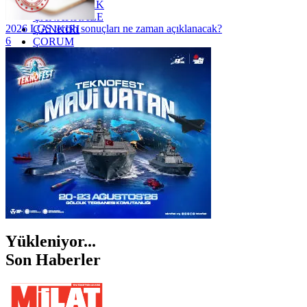
ZONGULDAK
ÇANAKKALE
2026 LGS tercih sonuçları ne zaman açıklanacak?
ÇANKIRI
6
ÇORUM
İSTANBUL
İZMİR
ŞANLIURFA
ŞIRNAK
Yükleniyor...
Son Haberler