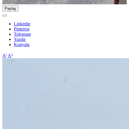
Paylaş
Linkedin
Pinterest
Telegram
Yazdır
Kopyala
-
+
A
A