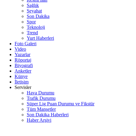
Sağlık
Seyahat
Son Dakika
Spor
Teknoloji
Trend
Yurt Haberleri
Foto Galeri
Video
Yazarlar
Röportaj
Biyografi
Anketler
Künye
İletişim
Servisler
Hava Durumu
Trafik Durumu
Süper Lig Puan Durumu ve Fikstür
Tüm Manşetler
Son Dakika Haberleri
Haber Arşivi