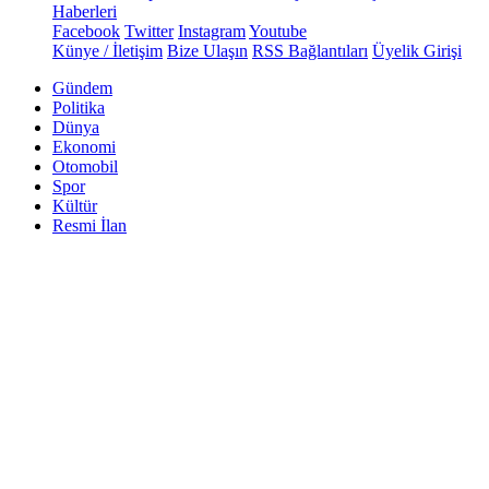
Haberleri
Facebook
Twitter
Instagram
Youtube
Künye / İletişim
Bize Ulaşın
RSS Bağlantıları
Üyelik Girişi
Gündem
Politika
Dünya
Ekonomi
Otomobil
Spor
Kültür
Resmi İlan