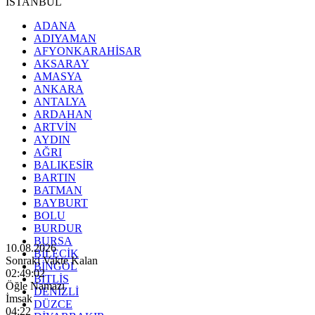
İSTANBUL
ADANA
ADIYAMAN
AFYONKARAHİSAR
AKSARAY
AMASYA
ANKARA
ANTALYA
ARDAHAN
ARTVİN
AYDIN
AĞRI
BALIKESİR
BARTIN
BATMAN
BAYBURT
BOLU
BURDUR
BURSA
10.08.2026
BİLECİK
Sonraki Vakte Kalan
BİNGÖL
02:49:00
BİTLİS
Öğle Namazı
DENİZLİ
İmsak
DÜZCE
04:22