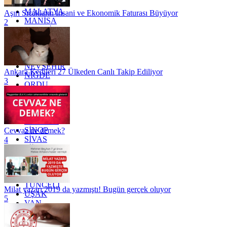
KİLİS
MALATYA
Aşırı Sıcakların İnsani ve Ekonomik Faturası Büyüyor
MANİSA
2
MARDİN
MERSİN
MUĞLA
MUŞ
NEVŞEHİR
Ankara Kedileri 27 Ülkeden Canlı Takip Ediliyor
NİĞDE
3
ORDU
OSMANİYE
RİZE
SAKARYA
SAMSUN
SİNOP
Cevvaz ne demek?
SİVAS
4
SİİRT
TEKİRDAĞ
TOKAT
TRABZON
TUNCELİ
Milat yazarı 2019 da yazmıştı! Bugün gerçek oluyor
UŞAK
5
VAN
YALOVA
YOZGAT