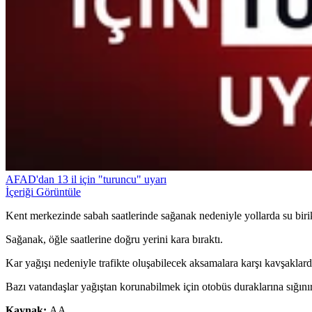
AFAD'dan 13 il için "turuncu" uyarı
İçeriği Görüntüle
Kent merkezinde sabah saatlerinde sağanak nedeniyle yollarda su biriki
Sağanak, öğle saatlerine doğru yerini kara bıraktı.
Kar yağışı nedeniyle trafikte oluşabilecek aksamalara karşı kavşaklarda
Bazı vatandaşlar yağıştan korunabilmek için otobüs duraklarına sığınır
Kaynak:
AA