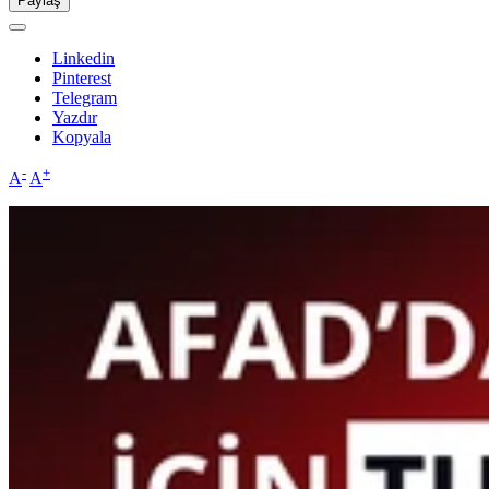
Paylaş
Linkedin
Pinterest
Telegram
Yazdır
Kopyala
-
+
A
A