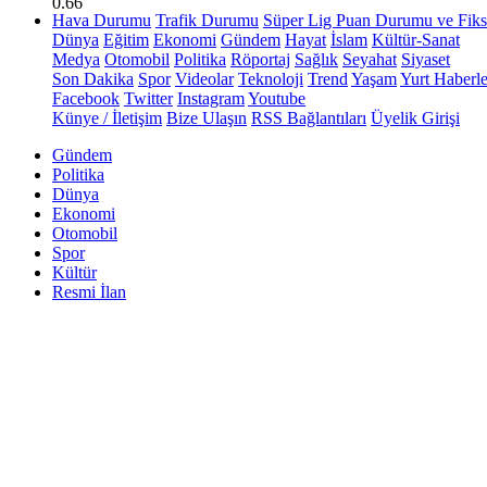
0.66
Hava Durumu
Trafik Durumu
Süper Lig Puan Durumu ve Fiks
Dünya
Eğitim
Ekonomi
Gündem
Hayat
İslam
Kültür-Sanat
Medya
Otomobil
Politika
Röportaj
Sağlık
Seyahat
Siyaset
Son Dakika
Spor
Videolar
Teknoloji
Trend
Yaşam
Yurt Haberle
Facebook
Twitter
Instagram
Youtube
Künye / İletişim
Bize Ulaşın
RSS Bağlantıları
Üyelik Girişi
Gündem
Politika
Dünya
Ekonomi
Otomobil
Spor
Kültür
Resmi İlan