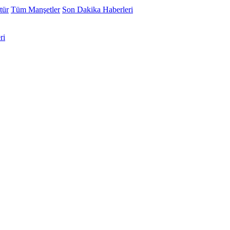
tür
Tüm Manşetler
Son Dakika Haberleri
ri