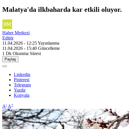
Malatya'da ilkbaharda kar etkili oluyor.
Haber Merkezi
Editör
11.04.2026 - 12:25
Yayınlanma
11.04.2026 - 15:40
Güncelleme
1 Dk
Okunma Süresi
Paylaş
Linkedin
Pinterest
Telegram
Yazdır
Kopyala
-
+
A
A