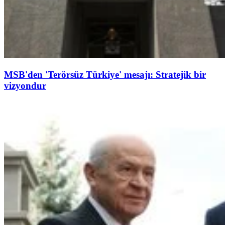
MSB'den 'Terörsüz Türkiye' mesajı: Stratejik bir
vizyondur