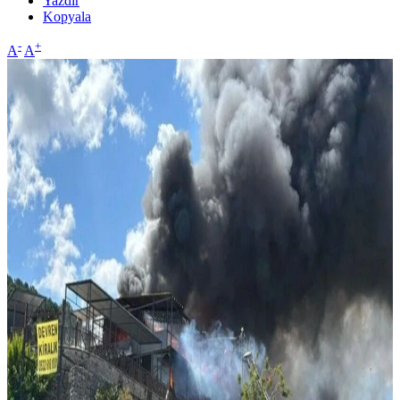
Yazdır
Kopyala
-
+
A
A