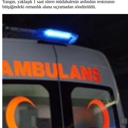
Yangın, yaklaşık 1 saat süren müdahalenin ardından restoranın
bitişiğindeki ormanlık alana sıçramadan söndürüldü.