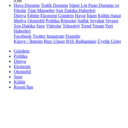
0.66
Hava Durumu
Trafik Durumu
Süper Lig Puan Durumu ve
Fikstür
Tüm Manşetler
Son Dakika Haberleri
Dünya
Eğitim
Ekonomi
Gündem
Hayat
İslam
Kültür-Sanat
Medya
Otomobil
Politika
Röportaj
Sağlık
Seyahat
Siyaset
Son Dakika
Spor
Videolar
Teknoloji
Trend
Yaşam
Yurt
Haberleri
Facebook
Twitter
Instagram
Youtube
Künye / İletişim
Bize Ulaşın
RSS Bağlantıları
Üyelik Girişi
Gündem
Politika
Dünya
Ekonomi
Otomobil
Spor
Kültür
Resmi İlan