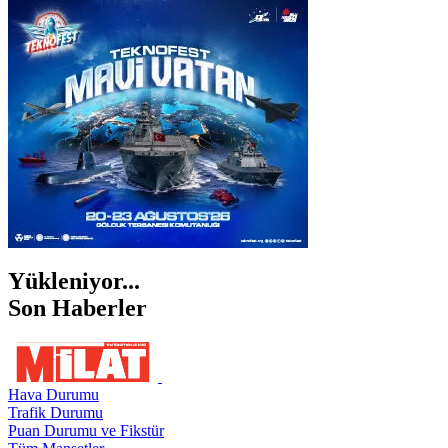
İSTANBUL
İZMİR
ŞANLIURFA
ŞIRNAK
Yükleniyor...
Son Haberler
Hava Durumu
Trafik Durumu
Puan Durumu ve Fikstür