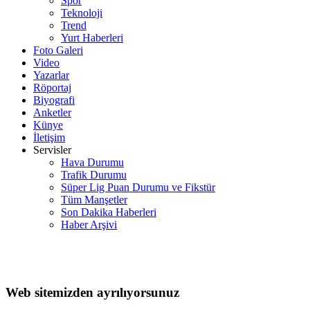
Spor
Teknoloji
Trend
Yurt Haberleri
Foto Galeri
Video
Yazarlar
Röportaj
Biyografi
Anketler
Künye
İletişim
Servisler
Hava Durumu
Trafik Durumu
Süper Lig Puan Durumu ve Fikstür
Tüm Manşetler
Son Dakika Haberleri
Haber Arşivi
Web sitemizden ayrılıyorsunuz