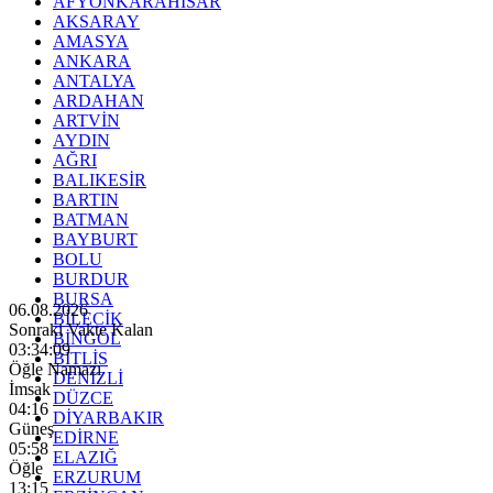
AFYONKARAHİSAR
AKSARAY
AMASYA
ANKARA
ANTALYA
ARDAHAN
ARTVİN
AYDIN
AĞRI
BALIKESİR
BARTIN
BATMAN
BAYBURT
BOLU
BURDUR
BURSA
06.08.2026
BİLECİK
Sonraki Vakte Kalan
BİNGÖL
03:34:07
BİTLİS
Öğle Namazı
DENİZLİ
İmsak
DÜZCE
04:16
DİYARBAKIR
Güneş
EDİRNE
05:58
ELAZIĞ
Öğle
ERZURUM
13:15