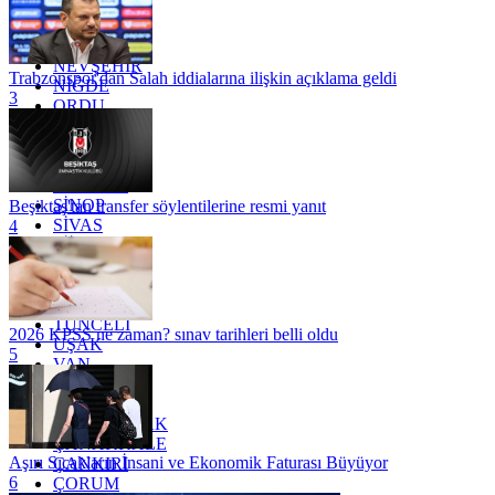
MERSİN
MUĞLA
MUŞ
NEVŞEHİR
Trabzonspor'dan Salah iddialarına ilişkin açıklama geldi
NİĞDE
3
ORDU
OSMANİYE
RİZE
SAKARYA
SAMSUN
SİNOP
Beşiktaş'tan transfer söylentilerine resmi yanıt
SİVAS
4
SİİRT
TEKİRDAĞ
TOKAT
TRABZON
TUNCELİ
2026 KPSS ne zaman? sınav tarihleri belli oldu
UŞAK
5
VAN
YALOVA
YOZGAT
ZONGULDAK
ÇANAKKALE
Aşırı Sıcakların İnsani ve Ekonomik Faturası Büyüyor
ÇANKIRI
6
ÇORUM