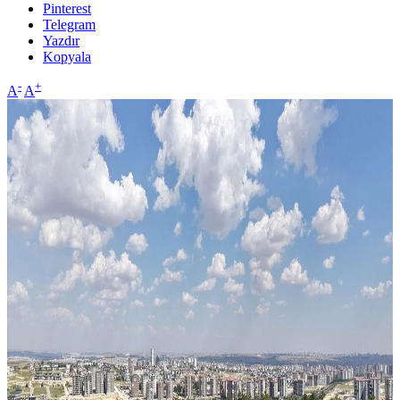
Pinterest
Telegram
Yazdır
Kopyala
-
+
A
A