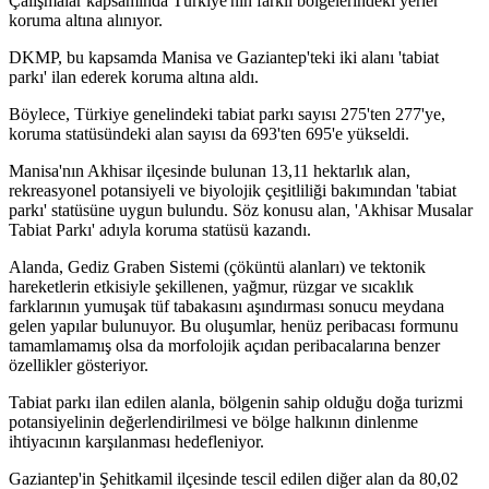
Çalışmalar kapsamında Türkiye'nin farklı bölgelerindeki yerler
koruma altına alınıyor.
DKMP, bu kapsamda Manisa ve Gaziantep'teki iki alanı 'tabiat
parkı' ilan ederek koruma altına aldı.
Böylece, Türkiye genelindeki tabiat parkı sayısı 275'ten 277'ye,
koruma statüsündeki alan sayısı da 693'ten 695'e yükseldi.
Manisa'nın Akhisar ilçesinde bulunan 13,11 hektarlık alan,
rekreasyonel potansiyeli ve biyolojik çeşitliliği bakımından 'tabiat
parkı' statüsüne uygun bulundu. Söz konusu alan, 'Akhisar Musalar
Tabiat Parkı' adıyla koruma statüsü kazandı.
Alanda, Gediz Graben Sistemi (çöküntü alanları) ve tektonik
hareketlerin etkisiyle şekillenen, yağmur, rüzgar ve sıcaklık
farklarının yumuşak tüf tabakasını aşındırması sonucu meydana
gelen yapılar bulunuyor. Bu oluşumlar, henüz peribacası formunu
tamamlamamış olsa da morfolojik açıdan peribacalarına benzer
özellikler gösteriyor.
Tabiat parkı ilan edilen alanla, bölgenin sahip olduğu doğa turizmi
potansiyelinin değerlendirilmesi ve bölge halkının dinlenme
ihtiyacının karşılanması hedefleniyor.
Gaziantep'in Şehitkamil ilçesinde tescil edilen diğer alan da 80,02