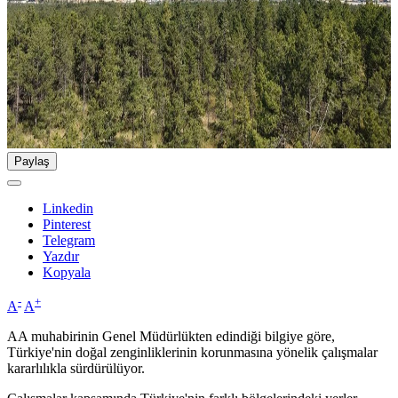
Paylaş
Linkedin
Pinterest
Telegram
Yazdır
Kopyala
-
+
A
A
AA muhabirinin Genel Müdürlükten edindiği bilgiye göre,
Türkiye'nin doğal zenginliklerinin korunmasına yönelik çalışmalar
kararlılıkla sürdürülüyor.