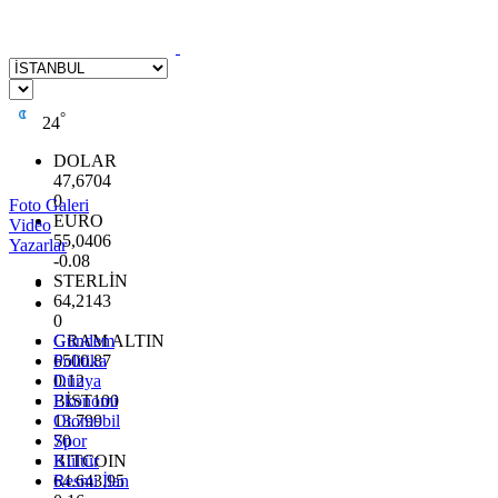
°
24
DOLAR
47,6704
0
Foto Galeri
EURO
Video
55,0406
Yazarlar
-0.08
STERLİN
64,2143
0
GRAM ALTIN
Gündem
6500.87
Politika
0.12
Dünya
BİST100
Ekonomi
13.799
Otomobil
70
Spor
BITCOIN
Kültür
64.643,95
Resmi İlan