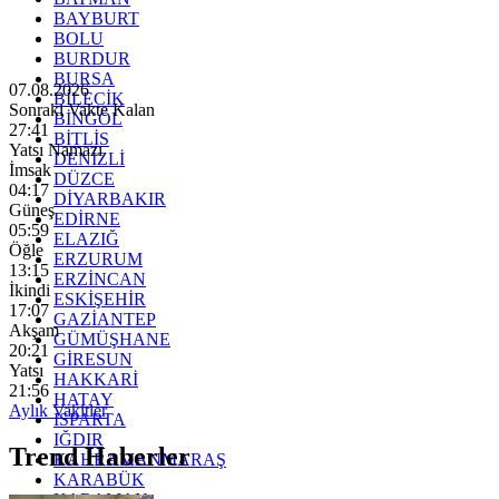
BAYBURT
BOLU
BURDUR
BURSA
07.08.2026
BİLECİK
Sonraki Vakte Kalan
BİNGÖL
27:39
BİTLİS
Yatsı Namazı
DENİZLİ
İmsak
DÜZCE
04:17
DİYARBAKIR
Güneş
EDİRNE
05:59
ELAZIĞ
Öğle
ERZURUM
13:15
ERZİNCAN
İkindi
ESKİŞEHİR
17:07
GAZİANTEP
Akşam
GÜMÜŞHANE
20:21
GİRESUN
Yatsı
HAKKARİ
21:56
HATAY
Aylık Vakitler
ISPARTA
IĞDIR
Trend Haberler
KAHRAMANMARAŞ
KARABÜK