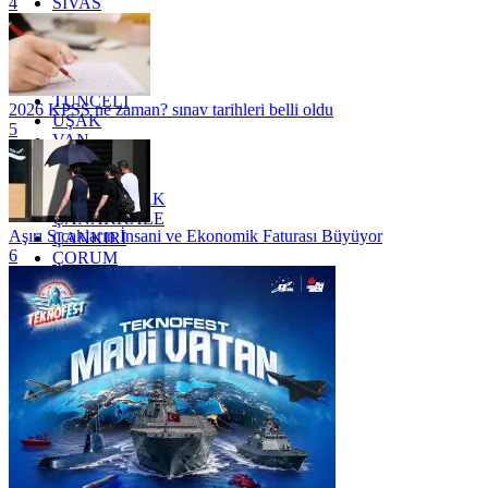
SİVAS
4
SİİRT
TEKİRDAĞ
TOKAT
TRABZON
TUNCELİ
2026 KPSS ne zaman? sınav tarihleri belli oldu
UŞAK
5
VAN
YALOVA
YOZGAT
ZONGULDAK
ÇANAKKALE
Aşırı Sıcakların İnsani ve Ekonomik Faturası Büyüyor
ÇANKIRI
6
ÇORUM
İSTANBUL
İZMİR
ŞANLIURFA
ŞIRNAK