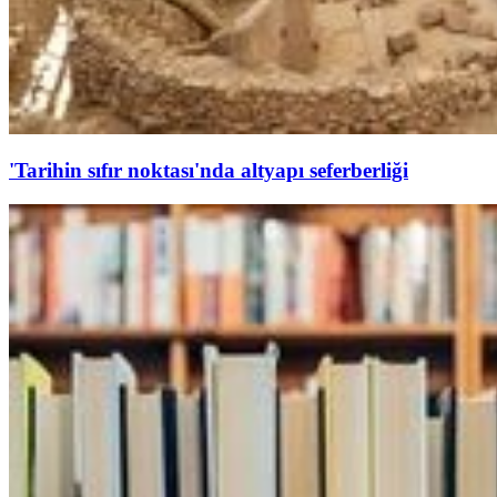
'Tarihin sıfır noktası'nda altyapı seferberliği