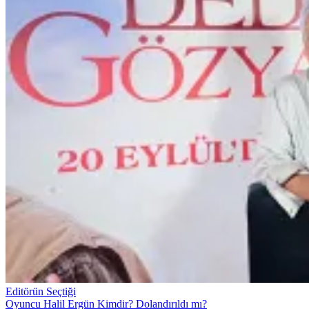
Editörün Seçtiği
Oyuncu Halil Ergün Kimdir? Dolandırıldı mı?