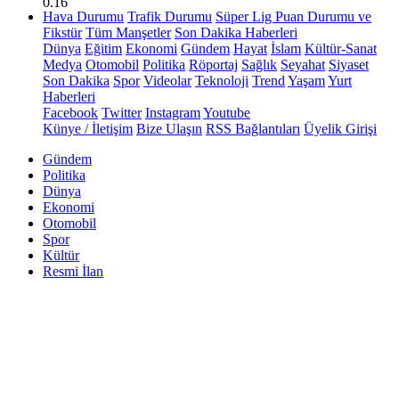
0.16
Hava Durumu
Trafik Durumu
Süper Lig Puan Durumu ve
Fikstür
Tüm Manşetler
Son Dakika Haberleri
Dünya
Eğitim
Ekonomi
Gündem
Hayat
İslam
Kültür-Sanat
Medya
Otomobil
Politika
Röportaj
Sağlık
Seyahat
Siyaset
Son Dakika
Spor
Videolar
Teknoloji
Trend
Yaşam
Yurt
Haberleri
Facebook
Twitter
Instagram
Youtube
Künye / İletişim
Bize Ulaşın
RSS Bağlantıları
Üyelik Girişi
Gündem
Politika
Dünya
Ekonomi
Otomobil
Spor
Kültür
Resmi İlan