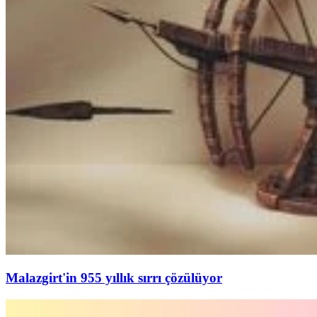
Malazgirt'in 955 yıllık sırrı çözülüyor