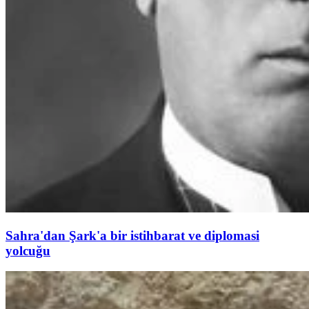
Sahra'dan Şark'a bir istihbarat ve diplomasi
yolcuğu