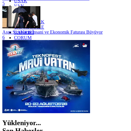
UŞAK
5
VAN
YALOVA
YOZGAT
ZONGULDAK
ÇANAKKALE
Aşırı Sıcakların İnsani ve Ekonomik Faturası Büyüyor
ÇANKIRI
6
ÇORUM
İSTANBUL
İZMİR
ŞANLIURFA
ŞIRNAK
Yükleniyor...
Son Haberler