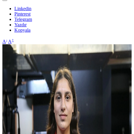
Linkedin
Pinterest
Telegram
Yazdır
Kopyala
-
+
A
A