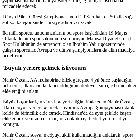
yapılması planlanan Dünya Bilek Güreşi Şampiyonası'nda da
mücadele edecek.
Dünya Bilek Güreşi Şampiyonası'nda Elif Saruhan da 50 kilo sağ-
sol kol kategorisinde Türkiye adına yarışacak.
İki milli sporcu, antrenmanlarını bu spora başladıkları 19 Mayıs
Ortaokulu'nun spor salonunda sürdürüyor. Manisa Diyanet Gençlik
Spor Kulübünün de antrenörü olan İbrahim Yalur gözetiminde
çalışan sporcular, Avrupa ve dünya şampiyonalarında altın madalya
hedefliyor.
'Büyük yerlere gelmek istiyorum'
Nehir Özcan, AA muhabirine bilek güreşine 4 yıl önce başladığını
belirterek, ilk maçında ikinci olduğunu, ilerleyen süreçte birincilikler
elde ettiğini anlattı.
Büyük başarılar için sürekli gayret ettiğini ifade eden Nehir Özcan,
'Daha büyük yerlere gelmek istiyorum. Avrupa Şampiyonası'nda iki
kolda da birincilik elde etmek, Hindistan'da da aynı şekilde başarı
elde etmek ve orada da marşımızı okutmayı hedefliyorum.' diye
konuştu.
Nehir Özcan, sosyal medyayı aktif kullanmadığını anlatarak, spora