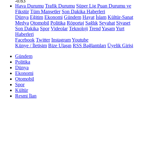
-0.63
Hava Durumu
Trafik Durumu
Süper Lig Puan Durumu ve
Fikstür
Tüm Manşetler
Son Dakika Haberleri
Dünya
Eğitim
Ekonomi
Gündem
Hayat
İslam
Kültür-Sanat
Medya
Otomobil
Politika
Röportaj
Sağlık
Seyahat
Siyaset
Son Dakika
Spor
Videolar
Teknoloji
Trend
Yaşam
Yurt
Haberleri
Facebook
Twitter
Instagram
Youtube
Künye / İletişim
Bize Ulaşın
RSS Bağlantıları
Üyelik Girişi
Gündem
Politika
Dünya
Ekonomi
Otomobil
Spor
Kültür
Resmi İlan