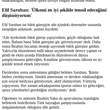
odaklandığını, herkese sporu tavsiye ettiğini sözlerine ekledi.
Elif Saruhan: 'Ülkemi en iyi şekilde temsil edeceğimi
düşünüyorum'
Elif Saruhan ise bilek güreşiyle aile içindeki denemeler sırasında
tanıştığını anlatarak, şunları kaydetti:
'Aile üyelerimle bilek güreşi yapıyordum, güçlü olduğumu fark
ettim. Babam bana 'bilek güreşine gir, güveniyorum' dedi. Daha
sonra İbrahim hocamın desteği sayesinde bilek güreşine girdim.
Yalova'da düzenlenen milli takım seçmelerinde derece yaptım ve
şimdi de ekim ayında Hindistan'da düzenlenecek dünya
şampiyonasına gideceğim. Kendime güveniyorum, ülkemi en iyi
şekilde temsil etmek istiyorum.'
Derslerden sonra antrenmana gittiğini belirten Saruhan, 'İkisini
birden yürütüyorum. Sürekli antrenman ve derslere odaklandığım
için sosyal medyaya girmiyorum, aktif olamıyorum. Yürüyüş
yapıyorum. Her zaman arkadaşlarıma sporun onlara iyi geleceğini,
spora yönelmeleri gerektiğini söylüyorum.' dedi.
Öğretmen ve antrenör İbrahim Yalur da sporcularına inandığını
belirterek hedeflerinin Türk bayrağını şampiyonalarda
dalgalandırmak olduğunu dile getirdi.