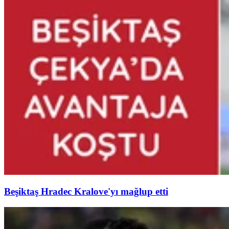
Beşiktaş Hradec Kralove'yı mağlup etti