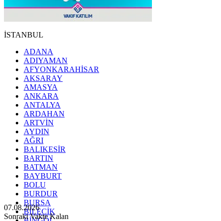
İSTANBUL
ADANA
ADIYAMAN
AFYONKARAHİSAR
AKSARAY
AMASYA
ANKARA
ANTALYA
ARDAHAN
ARTVİN
AYDIN
AĞRI
BALIKESİR
BARTIN
BATMAN
BAYBURT
BOLU
BURDUR
BURSA
07.08.2026
BİLECİK
Sonraki Vakte Kalan
BİNGÖL