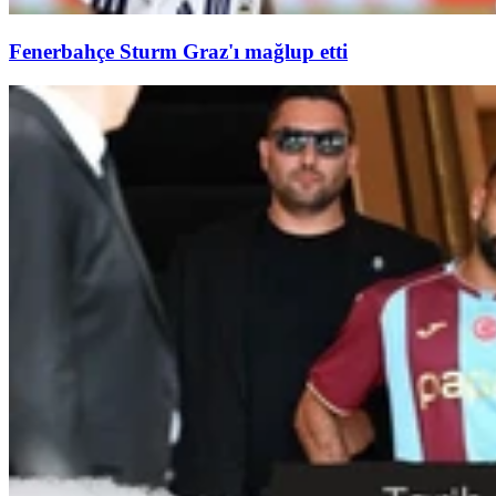
Fenerbahçe Sturm Graz'ı mağlup etti