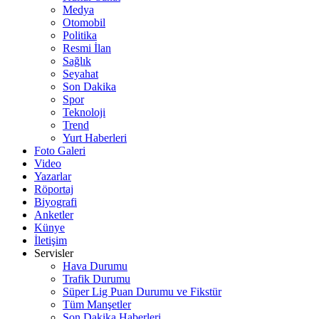
Medya
Otomobil
Politika
Resmi İlan
Sağlık
Seyahat
Son Dakika
Spor
Teknoloji
Trend
Yurt Haberleri
Foto Galeri
Video
Yazarlar
Röportaj
Biyografi
Anketler
Künye
İletişim
Servisler
Hava Durumu
Trafik Durumu
Süper Lig Puan Durumu ve Fikstür
Tüm Manşetler
Son Dakika Haberleri