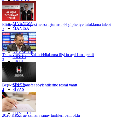
KIRŞEHİR
KOCAELİ
KONYA
KÜTAHYA
KİLİS
MALATYA
Etimesgut Belediyesi'ne soruşturma: 44 şüpheliye tutuklama talebi
MANİSA
2
MARDİN
MERSİN
MUĞLA
MUŞ
NEVŞEHİR
Trabzonspor'dan Salah iddialarına ilişkin açıklama geldi
NİĞDE
3
ORDU
OSMANİYE
RİZE
SAKARYA
SAMSUN
SİNOP
Beşiktaş'tan transfer söylentilerine resmi yanıt
SİVAS
4
SİİRT
TEKİRDAĞ
TOKAT
TRABZON
TUNCELİ
2026 KPSS ne zaman? sınav tarihleri belli oldu