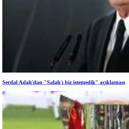
Serdal Adalı'dan "Salah'ı biz istemedik" açıklaması