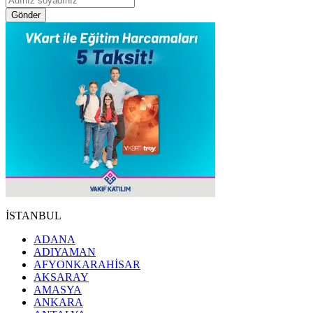
Gönder
İSTANBUL
ADANA
ADIYAMAN
AFYONKARAHİSAR
AKSARAY
AMASYA
ANKARA