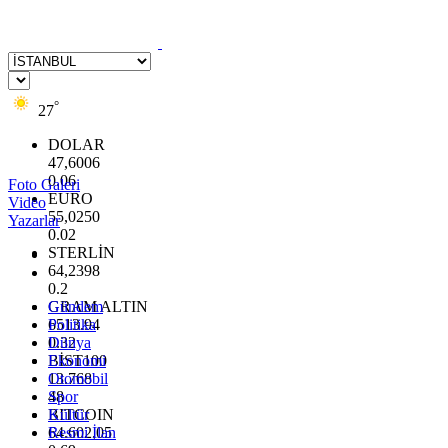
°
27
DOLAR
47,6006
0.06
Foto Galeri
EURO
Video
55,0250
Yazarlar
0.02
STERLİN
64,2398
0.2
GRAM ALTIN
Gündem
6513.94
Politika
0.32
Dünya
BİST100
Ekonomi
13.768
Otomobil
48
Spor
BITCOIN
Kültür
64.602,05
Resmi İlan