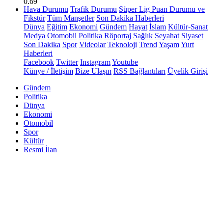
0.69
Hava Durumu
Trafik Durumu
Süper Lig Puan Durumu ve
Fikstür
Tüm Manşetler
Son Dakika Haberleri
Dünya
Eğitim
Ekonomi
Gündem
Hayat
İslam
Kültür-Sanat
Medya
Otomobil
Politika
Röportaj
Sağlık
Seyahat
Siyaset
Son Dakika
Spor
Videolar
Teknoloji
Trend
Yaşam
Yurt
Haberleri
Facebook
Twitter
Instagram
Youtube
Künye / İletişim
Bize Ulaşın
RSS Bağlantıları
Üyelik Girişi
Gündem
Politika
Dünya
Ekonomi
Otomobil
Spor
Kültür
Resmi İlan