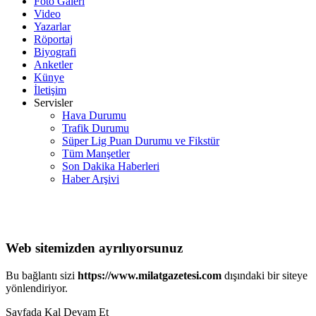
Foto Galeri
Video
Yazarlar
Röportaj
Biyografi
Anketler
Künye
İletişim
Servisler
Hava Durumu
Trafik Durumu
Süper Lig Puan Durumu ve Fikstür
Tüm Manşetler
Son Dakika Haberleri
Haber Arşivi
Web sitemizden ayrılıyorsunuz
Bu bağlantı sizi
https://www.milatgazetesi.com
dışındaki bir siteye
yönlendiriyor.
Sayfada Kal
Devam Et