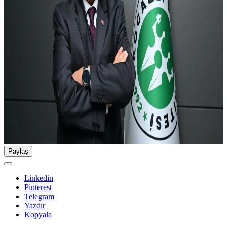
Paylaş
Linkedin
Pinterest
Telegram
Yazdır
Kopyala