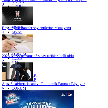
NİĞDE
3
ORDU
OSMANİYE
RİZE
SAKARYA
SAMSUN
SİNOP
Beşiktaş'tan transfer söylentilerine resmi yanıt
SİVAS
4
SİİRT
TEKİRDAĞ
TOKAT
TRABZON
TUNCELİ
2026 KPSS ne zaman? sınav tarihleri belli oldu
UŞAK
5
VAN
YALOVA
YOZGAT
ZONGULDAK
ÇANAKKALE
Aşırı Sıcakların İnsani ve Ekonomik Faturası Büyüyor
ÇANKIRI
6
ÇORUM
İSTANBUL
İZMİR
ŞANLIURFA
ŞIRNAK