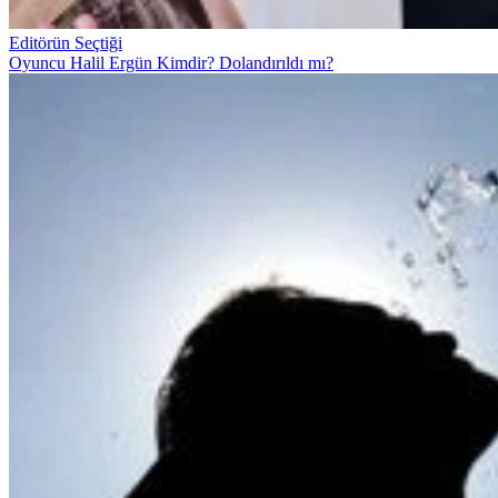
Editörün Seçtiği
Oyuncu Halil Ergün Kimdir? Dolandırıldı mı?