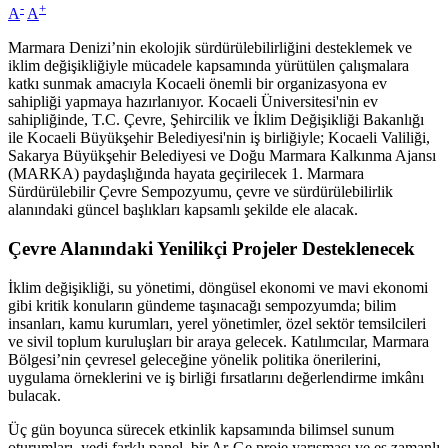
-
+
A
A
Marmara Denizi’nin ekolojik sürdürülebilirliğini desteklemek ve
iklim değişikliğiyle mücadele kapsamında yürütülen çalışmalara
katkı sunmak amacıyla Kocaeli önemli bir organizasyona ev
sahipliği yapmaya hazırlanıyor. Kocaeli Üniversitesi'nin ev
sahipliğinde, T.C. Çevre, Şehircilik ve İklim Değişikliği Bakanlığı
ile Kocaeli Büyükşehir Belediyesi'nin iş birliğiyle; Kocaeli Valiliği,
Sakarya Büyükşehir Belediyesi ve Doğu Marmara Kalkınma Ajansı
(MARKA) paydaşlığında hayata geçirilecek 1. Marmara
Sürdürülebilir Çevre Sempozyumu, çevre ve sürdürülebilirlik
alanındaki güncel başlıkları kapsamlı şekilde ele alacak.
Çevre Alanındaki Yenilikçi Projeler Desteklenecek
İklim değişikliği, su yönetimi, döngüsel ekonomi ve mavi ekonomi
gibi kritik konuların gündeme taşınacağı sempozyumda; bilim
insanları, kamu kurumları, yerel yönetimler, özel sektör temsilcileri
ve sivil toplum kuruluşları bir araya gelecek. Katılımcılar, Marmara
Bölgesi’nin çevresel geleceğine yönelik politika önerilerini,
uygulama örneklerini ve iş birliği fırsatlarını değerlendirme imkânı
bulacak.
Üç gün boyunca sürecek etkinlik kapsamında bilimsel sunum
oturumları, yedi farklı panel, bir Ar-Ge proje yarışması ve eş zamanlı