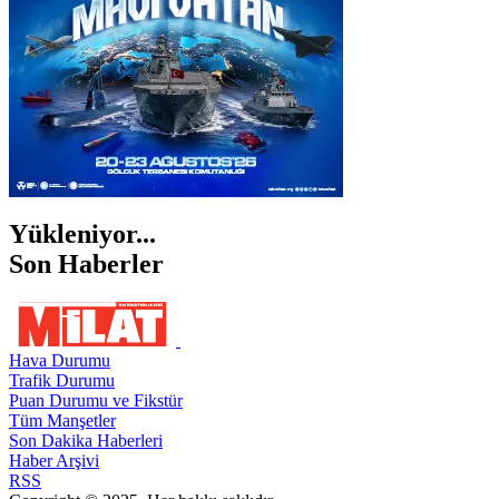
Yükleniyor...
Son Haberler
Hava Durumu
Trafik Durumu
Puan Durumu ve Fikstür
Tüm Manşetler
Son Dakika Haberleri
Haber Arşivi
RSS