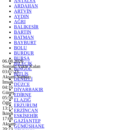
ANTALYA
ARDAHAN
ARTVİN
AYDIN
AĞRI
BALIKESİR
BARTIN
BATMAN
BAYBURT
BOLU
BURDUR
BURSA
06.08.2026
BİLECİK
Sonraki Vakte Kalan
BİNGÖL
03:07:21
BİTLİS
Akşam Namazı
DENİZLİ
İmsak
DÜZCE
04:16
DİYARBAKIR
Güneş
EDİRNE
05:58
ELAZIĞ
Öğle
ERZURUM
13:15
ERZİNCAN
İkindi
ESKİŞEHİR
17:08
GAZİANTEP
Akşam
GÜMÜŞHANE
20:23