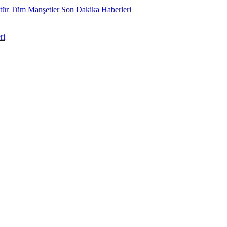
tür
Tüm Manşetler
Son Dakika Haberleri
ri