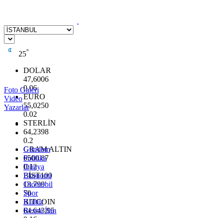
°
25
DOLAR
47,6006
0.06
Foto Galeri
EURO
Video
55,0250
Yazarlar
0.02
STERLİN
64,2398
0.2
GRAM ALTIN
Gündem
6500.87
Politika
0.12
Dünya
BİST100
Ekonomi
13.799
Otomobil
70
Spor
BITCOIN
Kültür
64.643,95
Resmi İlan