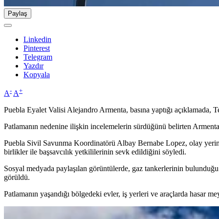
Paylaş
Linkedin
Pinterest
Telegram
Yazdır
Kopyala
-
+
A
A
Puebla Eyalet Valisi Alejandro Armenta, basına yaptığı açıklamada, T
Patlamanın nedenine ilişkin incelemelerin sürdüğünü belirten Armenta, 
Puebla Sivil Savunma Koordinatörü Albay Bernabe Lopez, olay yerine y
birlikler ile başsavcılık yetkililerinin sevk edildiğini söyledi.
Sosyal medyada paylaşılan görüntülerde, gaz tankerlerinin bulunduğ
görüldü.
Patlamanın yaşandığı bölgedeki evler, iş yerleri ve araçlarda hasar mey