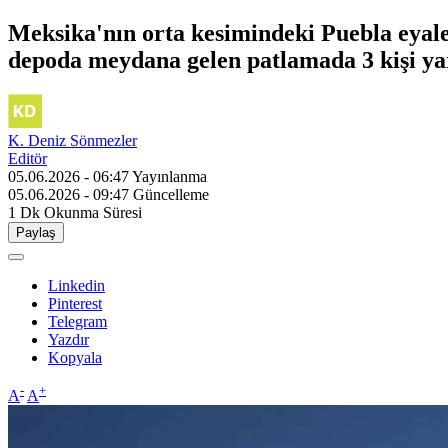
Meksika'nın orta kesimindeki Puebla eyalet
depoda meydana gelen patlamada 3 kişi ya
K. Deniz Sönmezler
Editör
05.06.2026 - 06:47
Yayınlanma
05.06.2026 - 09:47
Güncelleme
1 Dk
Okunma Süresi
Paylaş
Linkedin
Pinterest
Telegram
Yazdır
Kopyala
-
+
A
A