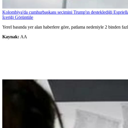
Kolombiya'da cumhurbaşkanı seçimini Trump'ın desteklediği Espriell
İçeriği Görüntüle
Yerel basında yer alan haberlere göre, patlama nedeniyle 2 binden fazl
Kaynak:
AA