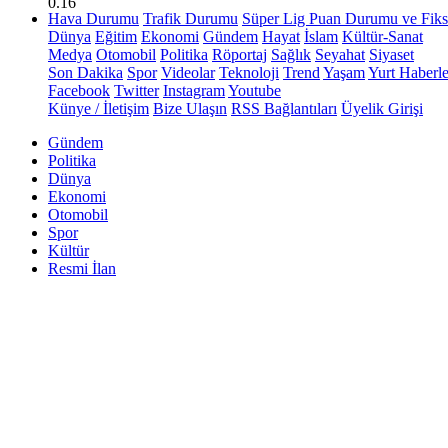
0.16
Hava Durumu
Trafik Durumu
Süper Lig Puan Durumu ve Fiks
Dünya
Eğitim
Ekonomi
Gündem
Hayat
İslam
Kültür-Sanat
Medya
Otomobil
Politika
Röportaj
Sağlık
Seyahat
Siyaset
Son Dakika
Spor
Videolar
Teknoloji
Trend
Yaşam
Yurt Haberle
Facebook
Twitter
Instagram
Youtube
Künye / İletişim
Bize Ulaşın
RSS Bağlantıları
Üyelik Girişi
Gündem
Politika
Dünya
Ekonomi
Otomobil
Spor
Kültür
Resmi İlan