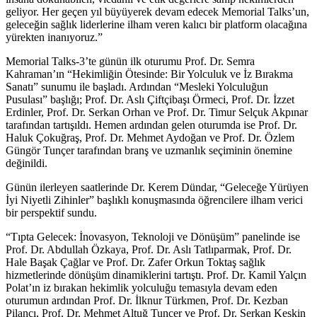
geliyor. Her geçen yıl büyüyerek devam edecek Memorial Talks’un,
geleceğin sağlık liderlerine ilham veren kalıcı bir platform olacağına
yürekten inanıyoruz.”
Memorial Talks-3’te günün ilk oturumu Prof. Dr. Semra
Kahraman’ın “Hekimliğin Ötesinde: Bir Yolculuk ve İz Bırakma
Sanatı” sunumu ile başladı. Ardından “Mesleki Yolculuğun
Pusulası” başlığı; Prof. Dr. Aslı Çiftçibaşı Örmeci, Prof. Dr. İzzet
Erdinler, Prof. Dr. Serkan Orhan ve Prof. Dr. Timur Selçuk Akpınar
tarafından tartışıldı. Hemen ardından gelen oturumda ise Prof. Dr.
Haluk Çokuğraş, Prof. Dr. Mehmet Aydoğan ve Prof. Dr. Özlem
Güngör Tunçer tarafından branş ve uzmanlık seçiminin önemine
değinildi.
Günün ilerleyen saatlerinde Dr. Kerem Dündar, “Geleceğe Yürüyen
İyi Niyetli Zihinler” başlıklı konuşmasında öğrencilere ilham verici
bir perspektif sundu.
“Tıpta Gelecek: İnovasyon, Teknoloji ve Dönüşüm” panelinde ise
Prof. Dr. Abdullah Özkaya, Prof. Dr. Aslı Tatlıparmak, Prof. Dr.
Hale Başak Çağlar ve Prof. Dr. Zafer Orkun Toktaş sağlık
hizmetlerinde dönüşüm dinamiklerini tartıştı. Prof. Dr. Kamil Yalçın
Polat’ın iz bırakan hekimlik yolculuğu temasıyla devam eden
oturumun ardından Prof. Dr. İlknur Türkmen, Prof. Dr. Kezban
Pilancı, Prof. Dr. Mehmet Altuğ Tuncer ve Prof. Dr. Serkan Keskin