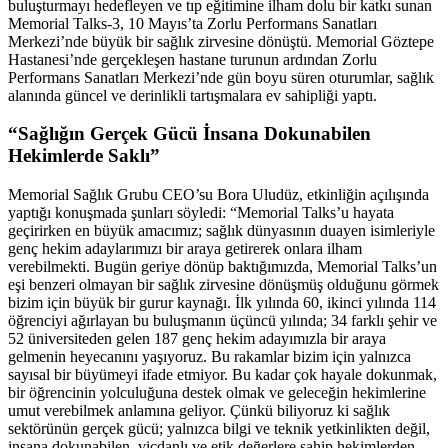
buluşturmayı hedefleyen ve tıp eğitimine ilham dolu bir katkı sunan
Memorial Talks-3, 10 Mayıs’ta Zorlu Performans Sanatları
Merkezi’nde büyük bir sağlık zirvesine dönüştü. Memorial Göztepe
Hastanesi’nde gerçekleşen hastane turunun ardından Zorlu
Performans Sanatları Merkezi’nde gün boyu süren oturumlar, sağlık
alanında güncel ve derinlikli tartışmalara ev sahipliği yaptı.
“Sağlığın Gerçek Gücü İnsana Dokunabilen
Hekimlerde Saklı”
Memorial Sağlık Grubu CEO’su Bora Uludüz, etkinliğin açılışında
yaptığı konuşmada şunları söyledi: “Memorial Talks’u hayata
geçirirken en büyük amacımız; sağlık dünyasının duayen isimleriyle
genç hekim adaylarımızı bir araya getirerek onlara ilham
verebilmekti. Bugün geriye dönüp baktığımızda, Memorial Talks’un
eşi benzeri olmayan bir sağlık zirvesine dönüşmüş olduğunu görmek
bizim için büyük bir gurur kaynağı. İlk yılında 60, ikinci yılında 114
öğrenciyi ağırlayan bu buluşmanın üçüncü yılında; 34 farklı şehir ve
52 üniversiteden gelen 187 genç hekim adayımızla bir araya
gelmenin heyecanını yaşıyoruz. Bu rakamlar bizim için yalnızca
sayısal bir büyümeyi ifade etmiyor. Bu kadar çok hayale dokunmak,
bir öğrencinin yolculuğuna destek olmak ve geleceğin hekimlerine
umut verebilmek anlamına geliyor. Çünkü biliyoruz ki sağlık
sektörünün gerçek gücü; yalnızca bilgi ve teknik yetkinlikten değil,
insana dokunabilen, vicdanlı ve etik değerlere sahip hekimlerden