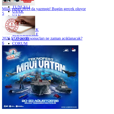
TRABZON
TUNCELİ
Milat yazarı 2019 da yazmıştı! Bugün gerçek oluyor
UŞAK
5
VAN
YALOVA
YOZGAT
ZONGULDAK
ÇANAKKALE
2026 LGS tercih sonuçları ne zaman açıklanacak?
ÇANKIRI
6
ÇORUM
İSTANBUL
İZMİR
ŞANLIURFA
ŞIRNAK