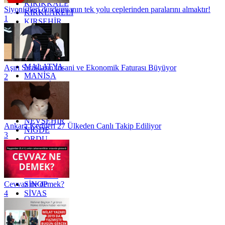
KIRIKKALE
Siyonistleri durdurmanın tek yolu ceplerinden paralarını almaktır!
KIRKLARELİ
1
KIRŞEHİR
KOCAELİ
KONYA
KÜTAHYA
KİLİS
MALATYA
Aşırı Sıcakların İnsani ve Ekonomik Faturası Büyüyor
MANİSA
2
MARDİN
MERSİN
MUĞLA
MUŞ
NEVŞEHİR
Ankara Kedileri 27 Ülkeden Canlı Takip Ediliyor
NİĞDE
3
ORDU
OSMANİYE
RİZE
SAKARYA
SAMSUN
SİNOP
Cevvaz ne demek?
SİVAS
4
SİİRT
TEKİRDAĞ
TOKAT