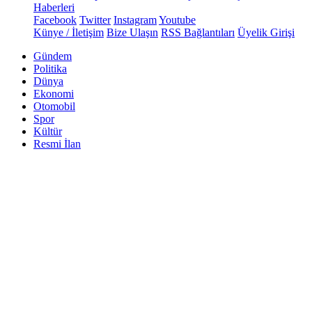
Haberleri
Facebook
Twitter
Instagram
Youtube
Künye / İletişim
Bize Ulaşın
RSS Bağlantıları
Üyelik Girişi
Gündem
Politika
Dünya
Ekonomi
Otomobil
Spor
Kültür
Resmi İlan