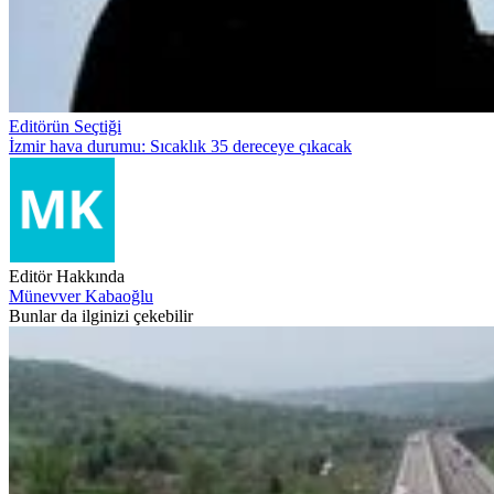
Editörün Seçtiği
İzmir hava durumu: Sıcaklık 35 dereceye çıkacak
Editör Hakkında
Münevver Kabaoğlu
Bunlar da ilginizi çekebilir