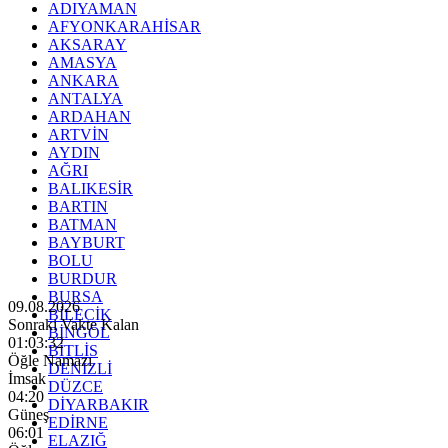
ADIYAMAN
AFYONKARAHİSAR
AKSARAY
AMASYA
ANKARA
ANTALYA
ARDAHAN
ARTVİN
AYDIN
AĞRI
BALIKESİR
BARTIN
BATMAN
BAYBURT
BOLU
BURDUR
BURSA
09.08.2026
BİLECİK
Sonraki Vakte Kalan
BİNGÖL
01:03:30
BİTLİS
Öğle Namazı
DENİZLİ
İmsak
DÜZCE
04:20
DİYARBAKIR
Güneş
EDİRNE
06:01
ELAZIĞ