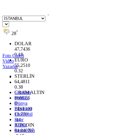
°
28
DOLAR
47,7436
0.18
Foto Galeri
EURO
Video
55,2510
Yazarlar
0.32
STERLİN
64,4811
0.38
GRAM ALTIN
Gündem
6660.55
Politika
0
Dünya
BİST100
Ekonomi
13.779
Otomobil
-14
Spor
BITCOIN
Kültür
64.840,97
Resmi İlan