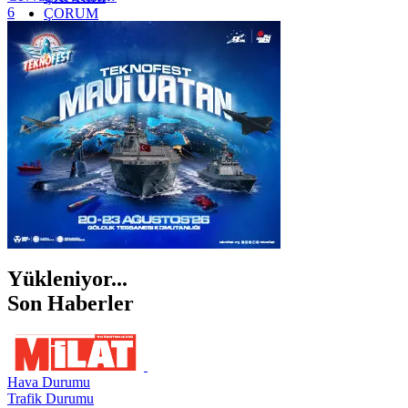
6
ÇORUM
İSTANBUL
İZMİR
ŞANLIURFA
ŞIRNAK
Yükleniyor...
Son Haberler
Hava Durumu
Trafik Durumu