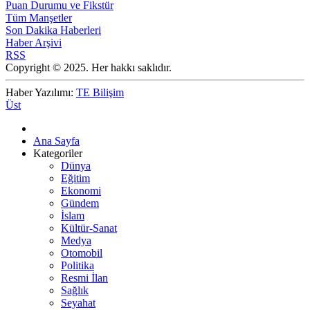
Puan Durumu ve Fikstür
Tüm Manşetler
Son Dakika Haberleri
Haber Arşivi
RSS
Copyright © 2025. Her hakkı saklıdır.
Haber Yazılımı:
TE Bilişim
Üst
Ana Sayfa
Kategoriler
Dünya
Eğitim
Ekonomi
Gündem
İslam
Kültür-Sanat
Medya
Otomobil
Politika
Resmi İlan
Sağlık
Seyahat