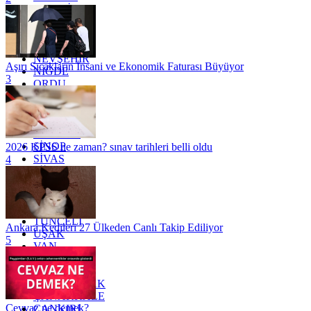
MARDİN
MERSİN
MUĞLA
MUŞ
NEVŞEHİR
Aşırı Sıcakların İnsani ve Ekonomik Faturası Büyüyor
NİĞDE
3
ORDU
OSMANİYE
RİZE
SAKARYA
SAMSUN
SİNOP
2026 KPSS ne zaman? sınav tarihleri belli oldu
SİVAS
4
SİİRT
TEKİRDAĞ
TOKAT
TRABZON
TUNCELİ
Ankara Kedileri 27 Ülkeden Canlı Takip Ediliyor
UŞAK
5
VAN
YALOVA
YOZGAT
ZONGULDAK
ÇANAKKALE
Cevvaz ne demek?
ÇANKIRI