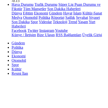
-0.15
Hava Durumu
Trafik Durumu
Süper Lig Puan Durumu ve
Fikstür
Tüm Manşetler
Son Dakika Haberleri
Dünya
Eğitim
Ekonomi
Gündem
Hayat
İslam
Kültür-Sanat
Medya
Otomobil
Politika
Röportaj
Sağlık
Seyahat
Siyaset
Son Dakika
Spor
Videolar
Teknoloji
Trend
Yaşam
Yurt
Haberleri
Facebook
Twitter
Instagram
Youtube
Künye / İletişim
Bize Ulaşın
RSS Bağlantıları
Üyelik Girişi
Gündem
Politika
Dünya
Ekonomi
Otomobil
Spor
Kültür
Resmi İlan