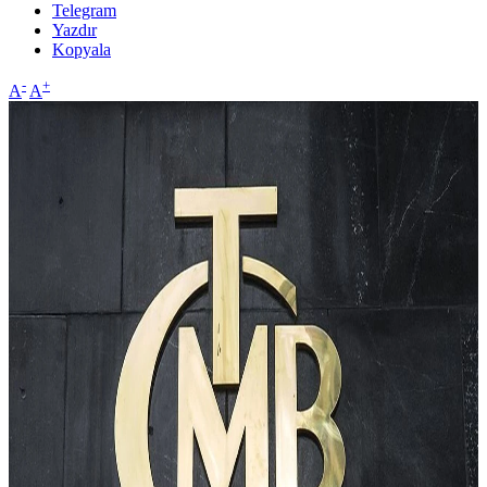
Telegram
Yazdır
Kopyala
-
+
A
A