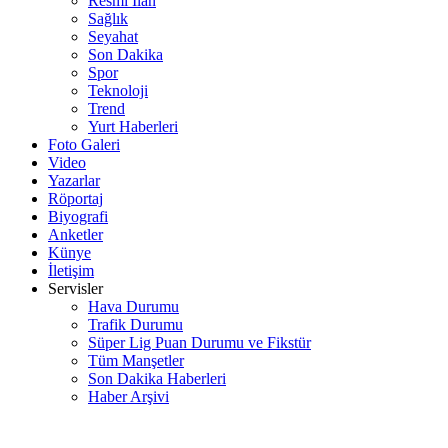
Resmi İlan
Sağlık
Seyahat
Son Dakika
Spor
Teknoloji
Trend
Yurt Haberleri
Foto Galeri
Video
Yazarlar
Röportaj
Biyografi
Anketler
Künye
İletişim
Servisler
Hava Durumu
Trafik Durumu
Süper Lig Puan Durumu ve Fikstür
Tüm Manşetler
Son Dakika Haberleri
Haber Arşivi