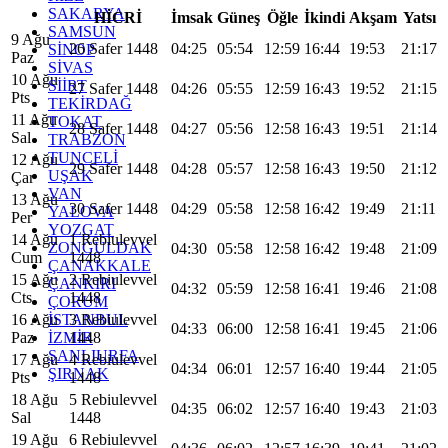
SAKARYA
HİCRİ
İmsak
Güneş
Öğle
İkindi
Akşam
Yatsı
SAMSUN
9 Ağu
26 Safer 1448
04:25
05:54
12:59
16:44
19:53
21:17
SİNOP
Paz
SİVAS
10 Ağu
SİİRT
27 Safer 1448
04:26
05:55
12:59
16:43
19:52
21:15
Pts
TEKİRDAĞ
11 Ağu
TOKAT
28 Safer 1448
04:27
05:56
12:58
16:43
19:51
21:14
Sal
TRABZON
TUNCELİ
12 Ağu
29 Safer 1448
04:28
05:57
12:58
16:43
19:50
21:12
UŞAK
Çar
VAN
13 Ağu
30 Safer 1448
04:29
05:58
12:58
16:42
19:49
21:11
YALOVA
Per
YOZGAT
14 Ağu
1 Rebiulevvel
ZONGULDAK
04:30
05:58
12:58
16:42
19:48
21:09
Cum
1448
ÇANAKKALE
15 Ağu
2 Rebiulevvel
ÇANKIRI
04:32
05:59
12:58
16:41
19:46
21:08
Cts
1448
ÇORUM
İSTANBUL
16 Ağu
3 Rebiulevvel
04:33
06:00
12:58
16:41
19:45
21:06
İZMİR
Paz
1448
ŞANLIURFA
17 Ağu
4 Rebiulevvel
04:34
06:01
12:57
16:40
19:44
21:05
ŞIRNAK
Pts
1448
18 Ağu
5 Rebiulevvel
04:35
06:02
12:57
16:40
19:43
21:03
Sal
1448
19 Ağu
6 Rebiulevvel