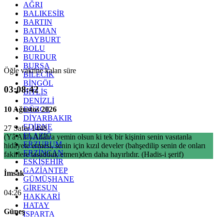
AĞRI
BALIKESİR
BARTIN
BATMAN
BAYBURT
BOLU
BURDUR
BURSA
Öğle vaktine kalan süre
BİLECİK
BİNGÖL
03:08:42
BİTLİS
DENİZLİ
10 Ağustos 2026
DÜZCE
DİYARBAKIR
EDİRNE
27 Safer 1448
ELAZIĞ
(Yâ Ali!) Allâh'a yemin olsun ki tek bir kişinin senin vasıtanla
ERZURUM
hidâyete ermesi, senin için kızıl develer (bahşedilip senin de onları
ERZİNCAN
fakirlere tasadduk etmen)den daha hayırlıdır. (Hadis-i şerif)
ESKİŞEHİR
GAZİANTEP
İmsak
GÜMÜŞHANE
GİRESUN
04:26
HAKKARİ
HATAY
Güneş
ISPARTA