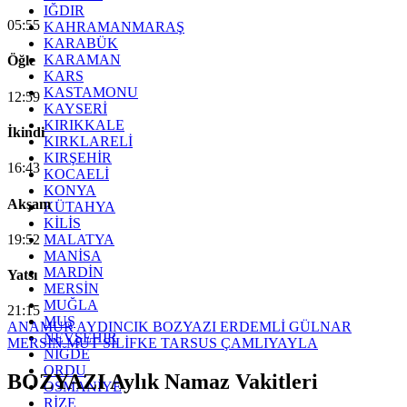
IĞDIR
05:55
KAHRAMANMARAŞ
KARABÜK
KARAMAN
Öğle
KARS
KASTAMONU
12:59
KAYSERİ
KIRIKKALE
İkindi
KIRKLARELİ
KIRŞEHİR
16:43
KOCAELİ
KONYA
Akşam
KÜTAHYA
KİLİS
19:52
MALATYA
MANİSA
MARDİN
Yatsı
MERSİN
MUĞLA
21:15
MUŞ
ANAMUR
AYDINCIK
BOZYAZI
ERDEMLİ
GÜLNAR
NEVŞEHİR
MERSİN
MUT
SİLİFKE
TARSUS
ÇAMLIYAYLA
NİĞDE
ORDU
BOZYAZI Aylık Namaz Vakitleri
OSMANİYE
RİZE