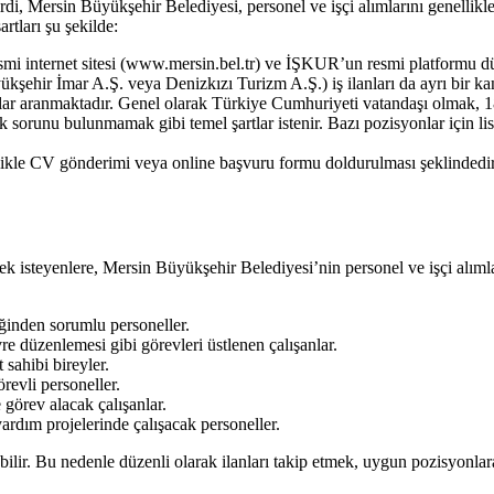
rdi,
Mersin Büyükşehir Belediyesi, personel ve işçi alımlarını genelli
rtları şu şekilde:
i internet sitesi (www.mersin.bel.tr) ve İŞKUR’un resmi platformu düz
yükşehir İmar A.Ş. veya Denizkızı Turizm A.Ş.) iş ilanları da ayrı bir ka
rtlar aranmaktadır. Genel olarak Türkiye Cumhuriyeti vatandaşı olmak,
runu bulunmamak gibi temel şartlar istenir. Bazı pozisyonlar için lise
likle CV gönderimi veya online başvuru formu doldurulması şeklindedir. B
k isteyenlere,
Mersin Büyükşehir Belediyesi’nin personel ve işçi alımla
ğinden sorumlu personeller.
re düzenlemesi gibi görevleri üstlenen çalışanlar.
sahibi bireyler.
evli personeller.
 görev alacak çalışanlar.
ardım projelerinde çalışacak personeller.
bilir. Bu nedenle düzenli olarak ilanları takip etmek, uygun pozisyonla