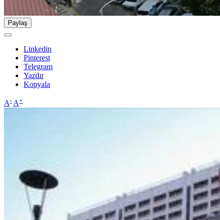
Paylaş
Linkedin
Pinterest
Telegram
Yazdır
Kopyala
-
+
A
A