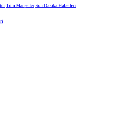
tür
Tüm Manşetler
Son Dakika Haberleri
ri