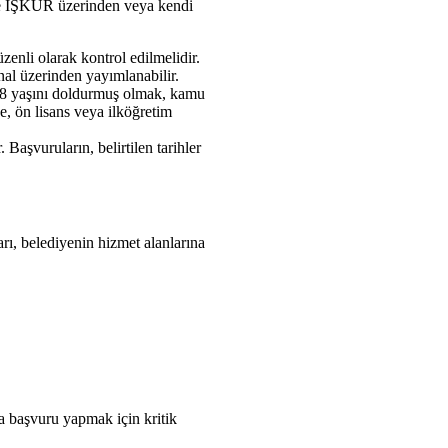
kle İŞKUR üzerinden veya kendi
enli olarak kontrol edilmelidir.
nal üzerinden yayımlanabilir.
 18 yaşını doldurmuş olmak, kamu
, ön lisans veya ilköğretim
aşvuruların, belirtilen tarihler
rı, belediyenin hizmet alanlarına
ra başvuru yapmak için kritik