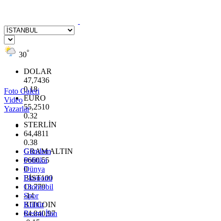
°
30
DOLAR
47,7436
0.18
Foto Galeri
EURO
Video
55,2510
Yazarlar
0.32
STERLİN
64,4811
0.38
GRAM ALTIN
Gündem
6660.55
Politika
0
Dünya
BİST100
Ekonomi
13.779
Otomobil
-14
Spor
BITCOIN
Kültür
64.840,97
Resmi İlan