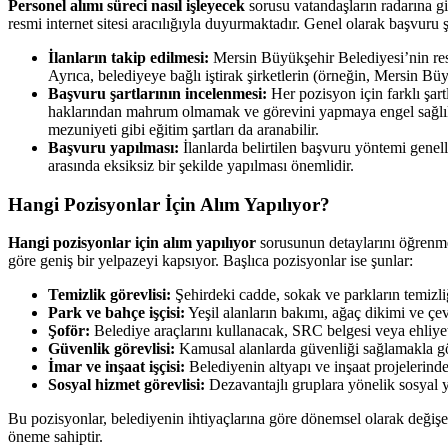
Personel alımı süreci nasıl işleyecek
sorusu vatandaşların radarına gi
resmi internet sitesi aracılığıyla duyurmaktadır. Genel olarak başvuru şa
İlanların takip edilmesi:
Mersin Büyükşehir Belediyesi’nin resm
Ayrıca, belediyeye bağlı iştirak şirketlerin (örneğin, Mersin Bü
Başvuru şartlarının incelenmesi:
Her pozisyon için farklı şa
haklarından mahrum olmamak ve görevini yapmaya engel sağlık so
mezuniyeti gibi eğitim şartları da aranabilir.
Başvuru yapılması:
İlanlarda belirtilen başvuru yöntemi genel
arasında eksiksiz bir şekilde yapılması önemlidir.
Hangi Pozisyonlar İçin Alım Yapılıyor?
Hangi pozisyonlar için alım yapılıyor
sorusunun detaylarını öğrenme
göre geniş bir yelpazeyi kapsıyor. Başlıca pozisyonlar ise şunlar:
Temizlik görevlisi:
Şehirdeki cadde, sokak ve parkların temizli
Park ve bahçe işçisi:
Yeşil alanların bakımı, ağaç dikimi ve çev
Şoför:
Belediye araçlarını kullanacak, SRC belgesi veya ehliyet 
Güvenlik görevlisi:
Kamusal alanlarda güvenliği sağlamakla gör
İmar ve inşaat işçisi:
Belediyenin altyapı ve inşaat projelerinde
Sosyal hizmet görevlisi:
Dezavantajlı gruplara yönelik sosyal y
Bu pozisyonlar, belediyenin ihtiyaçlarına göre dönemsel olarak değişe
öneme sahiptir.