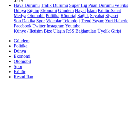
-0.15
Hava Durumu
Trafik Durumu
Süper Lig Puan Durumu ve Fiks
Dünya
Eğitim
Ekonomi
Gündem
Hayat
İslam
Kültür-Sanat
Medya
Otomobil
Politika
Röportaj
Sağlık
Seyahat
Siyaset
Son Dakika
Spor
Videolar
Teknoloji
Trend
Yaşam
Yurt Haberle
Facebook
Twitter
Instagram
Youtube
Künye / İletişim
Bize Ulaşın
RSS Bağlantıları
Üyelik Girişi
Gündem
Politika
Dünya
Ekonomi
Otomobil
Spor
Kültür
Resmi İlan