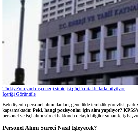
Türkiye'nin yurt dışı enerji stratejisi güçlü ortaklıklarla büyüyor
İçeriği Görüntüle
Belediyenin personel alımı ilanları, genellikle temizlik görevlisi, park v
kapsamaktadır.
Peki,
hangi pozisyonlar için alım yapılıyor? KPSS’s
personel ve işçi alımı süreci hakkında detaylı bilgiler sunarak, iş baş
Personel Alımı Süreci Nasıl İşleyecek?