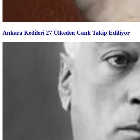
Ankara Kedileri 27 Ülkeden Canlı Takip Ediliyor