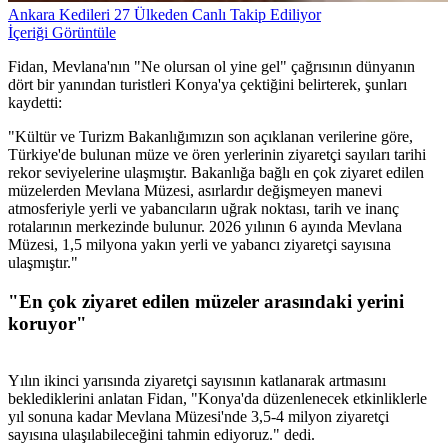
Ankara Kedileri 27 Ülkeden Canlı Takip Ediliyor
İçeriği Görüntüle
Fidan, Mevlana'nın "Ne olursan ol yine gel" çağrısının dünyanın
dört bir yanından turistleri Konya'ya çektiğini belirterek, şunları
kaydetti:
"Kültür ve Turizm Bakanlığımızın son açıklanan verilerine göre,
Türkiye'de bulunan müze ve ören yerlerinin ziyaretçi sayıları tarihi
rekor seviyelerine ulaşmıştır. Bakanlığa bağlı en çok ziyaret edilen
müzelerden Mevlana Müzesi, asırlardır değişmeyen manevi
atmosferiyle yerli ve yabancıların uğrak noktası, tarih ve inanç
rotalarının merkezinde bulunur. 2026 yılının 6 ayında Mevlana
Müzesi, 1,5 milyona yakın yerli ve yabancı ziyaretçi sayısına
ulaşmıştır."
"En çok ziyaret edilen müzeler arasındaki yerini
koruyor"
Yılın ikinci yarısında ziyaretçi sayısının katlanarak artmasını
beklediklerini anlatan Fidan, "Konya'da düzenlenecek etkinliklerle
yıl sonuna kadar Mevlana Müzesi'nde 3,5-4 milyon ziyaretçi
sayısına ulaşılabileceğini tahmin ediyoruz." dedi.