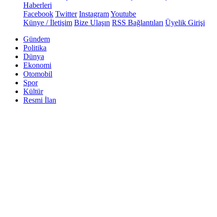
Haberleri
Facebook
Twitter
Instagram
Youtube
Künye / İletişim
Bize Ulaşın
RSS Bağlantıları
Üyelik Girişi
Gündem
Politika
Dünya
Ekonomi
Otomobil
Spor
Kültür
Resmi İlan