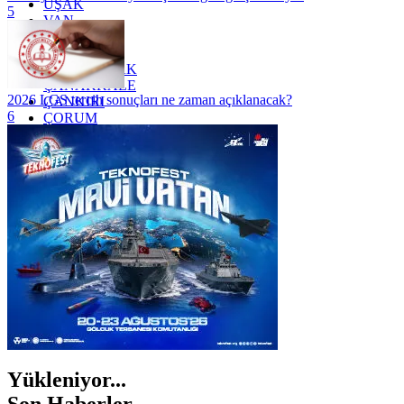
UŞAK
5
VAN
YALOVA
YOZGAT
ZONGULDAK
ÇANAKKALE
2026 LGS tercih sonuçları ne zaman açıklanacak?
ÇANKIRI
6
ÇORUM
İSTANBUL
İZMİR
ŞANLIURFA
ŞIRNAK
Yükleniyor...