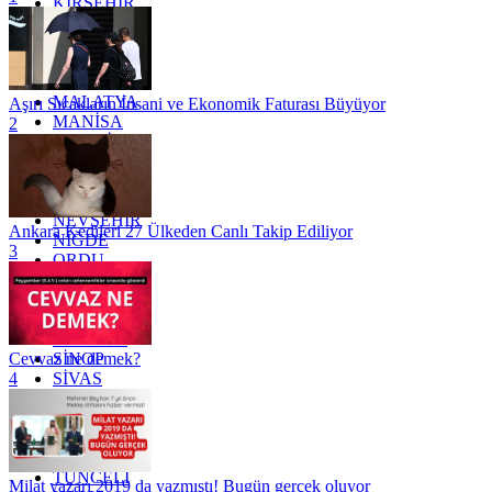
KIRŞEHİR
KOCAELİ
KONYA
KÜTAHYA
KİLİS
MALATYA
Aşırı Sıcakların İnsani ve Ekonomik Faturası Büyüyor
MANİSA
2
MARDİN
MERSİN
MUĞLA
MUŞ
NEVŞEHİR
Ankara Kedileri 27 Ülkeden Canlı Takip Ediliyor
NİĞDE
3
ORDU
OSMANİYE
RİZE
SAKARYA
SAMSUN
SİNOP
Cevvaz ne demek?
SİVAS
4
SİİRT
TEKİRDAĞ
TOKAT
TRABZON
TUNCELİ
Milat yazarı 2019 da yazmıştı! Bugün gerçek oluyor