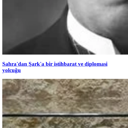
Sahra'dan Şark'a bir istihbarat ve diplomasi
yolcuğu