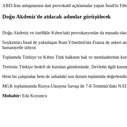
ABD-İran anlaşmasına dair provokatif açıklamalar yapan İsrail'in Filis
Doğu Akdeniz'de atılacak adımlar görüşülecek
Doğu Akdeniz ve özellikle Kıbrıs'taki provokasyonlar da masada olac
Soykırımcı İsrail ile yakınlaşan Rum Yönetimi'nin Fransa ile askeri 
hassasiyetle izliyor.
Toplantıda Türkiye ve Kıbrıs Türk halkının hak ve menfaatlerinin ko
Terörsüz Türkiye hedefi de kurulun gündeminde. Devletin ilgili kuruml
Hem bu çalışmalar hem de sahadaki son durum toplantıda değerlendiril
MGK toplantısında Rusya-Ukrayna Savaşı ile 7-8 Temmuz'daki NATO Zi
Muhabir:
Eda Koyuncu