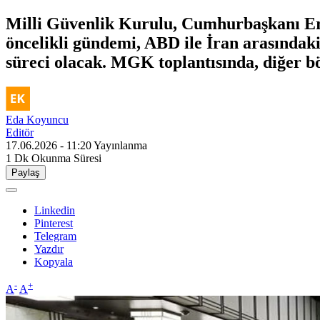
Milli Güvenlik Kurulu, Cumhurbaşkanı Erd
öncelikli gündemi, ABD ile İran arasındak
süreci olacak. MGK toplantısında, diğer böl
Eda Koyuncu
Editör
17.06.2026 - 11:20
Yayınlanma
1 Dk
Okunma Süresi
Paylaş
Linkedin
Pinterest
Telegram
Yazdır
Kopyala
-
+
A
A