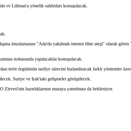
tin ve Lübnan'a yönelik saldırıları konuşulacak.
ak.
anlaşma imzalamasını "Ada'da yakılmak istenen fitne ateşi" olarak göre
runması noktasında yapılacaklar konuşulacak.
arı terör örgütünün tasfiye sürecini hızlandıracak farklı yöntemler üzer
ecek. Suriye ve Irak'taki gelişmeler görüşülecek.
rvesi'nin hazırlıklarının masaya yatırılması da bekleniyor.