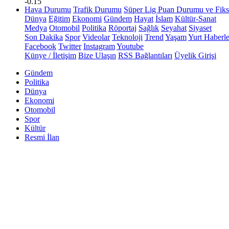
-0.15
Hava Durumu
Trafik Durumu
Süper Lig Puan Durumu ve Fiks
Dünya
Eğitim
Ekonomi
Gündem
Hayat
İslam
Kültür-Sanat
Medya
Otomobil
Politika
Röportaj
Sağlık
Seyahat
Siyaset
Son Dakika
Spor
Videolar
Teknoloji
Trend
Yaşam
Yurt Haberle
Facebook
Twitter
Instagram
Youtube
Künye / İletişim
Bize Ulaşın
RSS Bağlantıları
Üyelik Girişi
Gündem
Politika
Dünya
Ekonomi
Otomobil
Spor
Kültür
Resmi İlan