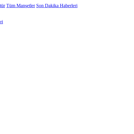
tür
Tüm Manşetler
Son Dakika Haberleri
ri