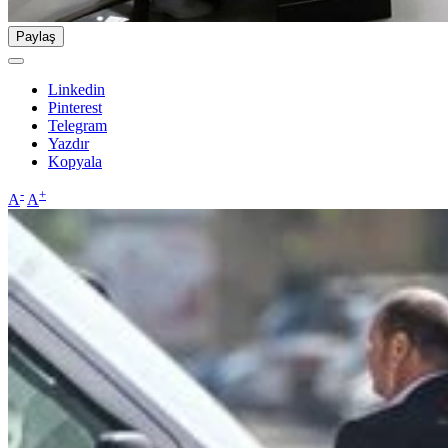
Paylaş
Linkedin
Pinterest
Telegram
Yazdır
Kopyala
-
+
A
A