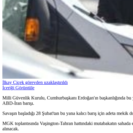
İlkay Çiçek görevden uzaklaştırıldı
İçeriği Görüntüle
Milli Güvenlik Kurulu, Cumhurbaşkanı Erdoğan'ın başkanlığında bu yı
ABD-İran barışı.
Savaşın başladığı 28 Şubat'tan bu yana kalıcı barış için adeta mekik
MGK toplantısında Vaşington-Tahran hattındaki mutabakatın sahada ek
alınacak.