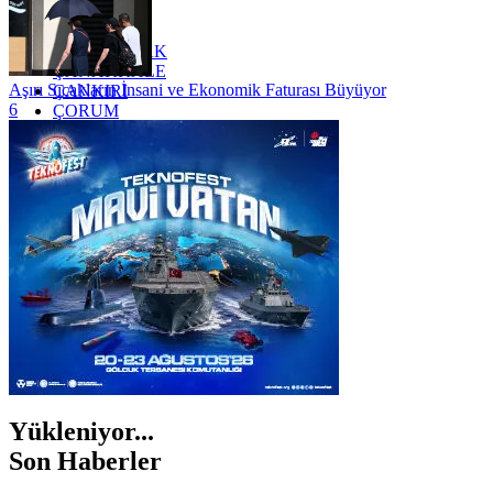
YALOVA
YOZGAT
ZONGULDAK
ÇANAKKALE
Aşırı Sıcakların İnsani ve Ekonomik Faturası Büyüyor
ÇANKIRI
6
ÇORUM
İSTANBUL
İZMİR
ŞANLIURFA
ŞIRNAK
Yükleniyor...
Son Haberler