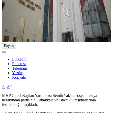
Paylaş
Linkedin
Pinterest
Telegram
Yazdır
Kopyala
-
+
A
A
MHP Genel Başkan Yardımcısı Semih Yalçın, sosyal medya
hesabından partisinin Çanakkale ve Bilecik il teşkilatlarının
feshedildiğini açıkladı.