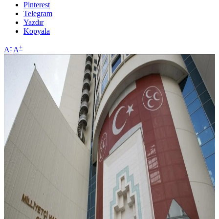
Pinterest
Telegram
Yazdır
Kopyala
-
+
A
A