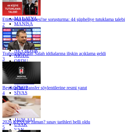
KONYA
KÜTAHYA
KİLİS
MALATYA
Etimesgut Belediyesi'ne soruşturma: 44 şüpheliye tutuklama talebi
MANİSA
2
MARDİN
MERSİN
MUĞLA
MUŞ
NEVŞEHİR
Trabzonspor'dan Salah iddialarına ilişkin açıklama geldi
NİĞDE
3
ORDU
OSMANİYE
RİZE
SAKARYA
SAMSUN
SİNOP
Beşiktaş'tan transfer söylentilerine resmi yanıt
SİVAS
4
SİİRT
TEKİRDAĞ
TOKAT
TRABZON
TUNCELİ
2026 KPSS ne zaman? sınav tarihleri belli oldu
UŞAK
5
VAN