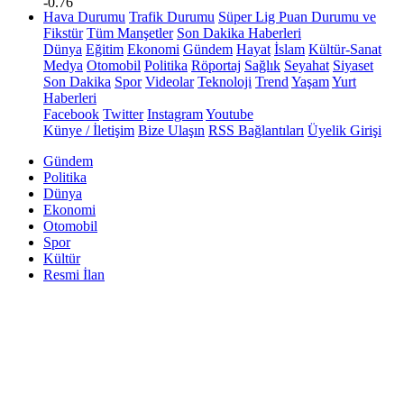
-0.76
Hava Durumu
Trafik Durumu
Süper Lig Puan Durumu ve
Fikstür
Tüm Manşetler
Son Dakika Haberleri
Dünya
Eğitim
Ekonomi
Gündem
Hayat
İslam
Kültür-Sanat
Medya
Otomobil
Politika
Röportaj
Sağlık
Seyahat
Siyaset
Son Dakika
Spor
Videolar
Teknoloji
Trend
Yaşam
Yurt
Haberleri
Facebook
Twitter
Instagram
Youtube
Künye / İletişim
Bize Ulaşın
RSS Bağlantıları
Üyelik Girişi
Gündem
Politika
Dünya
Ekonomi
Otomobil
Spor
Kültür
Resmi İlan