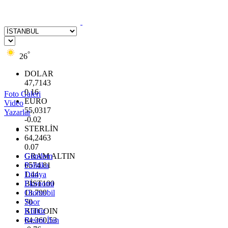
°
26
DOLAR
47,7143
0.16
Foto Galeri
EURO
Video
55,0317
Yazarlar
-0.02
STERLİN
64,2463
0.07
GRAM ALTIN
Gündem
6574.81
Politika
1.44
Dünya
BİST100
Ekonomi
13.799
Otomobil
70
Spor
BITCOIN
Kültür
64.360,53
Resmi İlan