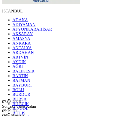
İSTANBUL
ADANA
ADIYAMAN
AFYONKARAHİSAR
AKSARAY
AMASYA
ANKARA
ANTALYA
ARDAHAN
ARTVİN
AYDIN
AĞRI
BALIKESİR
BARTIN
BATMAN
BAYBURT
BOLU
BURDUR
BURSA
07.08.2026
BİLECİK
Sonraki Vakte Kalan
BİNGÖL
05:29:28
BİTLİS
Öğle Namazı