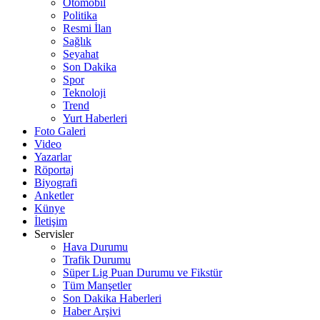
Otomobil
Politika
Resmi İlan
Sağlık
Seyahat
Son Dakika
Spor
Teknoloji
Trend
Yurt Haberleri
Foto Galeri
Video
Yazarlar
Röportaj
Biyografi
Anketler
Künye
İletişim
Servisler
Hava Durumu
Trafik Durumu
Süper Lig Puan Durumu ve Fikstür
Tüm Manşetler
Son Dakika Haberleri
Haber Arşivi